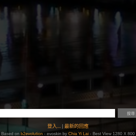
登入...
|
最新的回應
Based on
b2evolution
- evoskin by
Chia Yi Lai
- Best View 1280 X 800