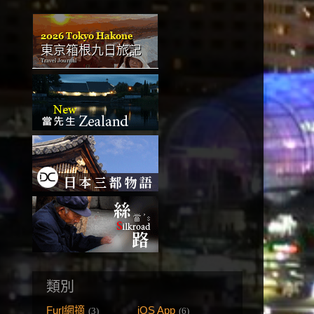
類別
Furl網摘
iOS App
(3)
(6)