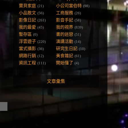
寶貝家庭
小公司當伯特
(21)
(98)
小品散文
工商服務
(56)
(26)
影像日記
影音手記
(261)
(58)
我的最愛
我的視界
(45)
(839)
暫存區
書的迷戀
(0)
(51)
浮雲遊子
演講活動
(220)
(14)
當式攝影
研究生日記
(36)
(10)
網路行銷
美食雜記
(12)
(61)
資訊工程
開始懂了
(111)
(4)
文章彙集