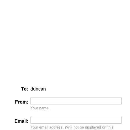
To:
duncan
From:
Your name.
Email:
Your email address. (Will
not
be displayed on this