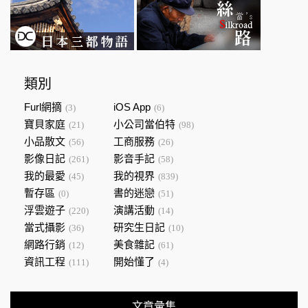
類別
Furl網摘
iOS App
(3)
(6)
寶貝家庭
小公司當伯特
(21)
(98)
小品散文
工商服務
(56)
(26)
影像日記
影音手記
(261)
(58)
我的最愛
我的視界
(45)
(839)
暫存區
書的迷戀
(0)
(51)
浮雲遊子
演講活動
(220)
(14)
當式攝影
研究生日記
(36)
(10)
網路行銷
美食雜記
(12)
(61)
資訊工程
開始懂了
(111)
(4)
文章彙集