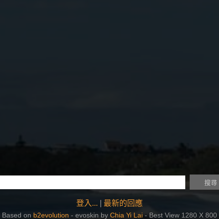
登入...
|
最新的回應
Based on
b2evolution
- evoskin by
Chia Yi Lai
- Best View 1280 X 800