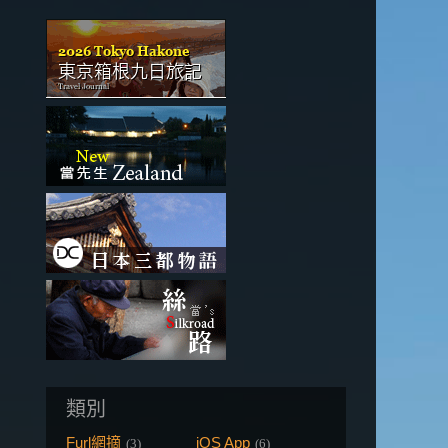
類別
Furl網摘
iOS App
(3)
(6)