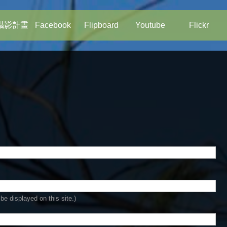
攝影計畫
Facebook
Flipboard
Youtube
Flickr
be displayed on this site.)