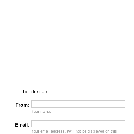
To:
duncan
From:
Your name.
Email:
Your email address. (Will
not
be displayed on this