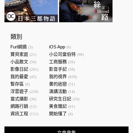
類別
Furl網摘
iOS App
(3)
(6)
寶貝家庭
小公司當伯特
(21)
(98)
小品散文
工商服務
(56)
(26)
影像日記
影音手記
(261)
(58)
我的最愛
我的視界
(45)
(839)
暫存區
書的迷戀
(0)
(51)
浮雲遊子
演講活動
(220)
(14)
當式攝影
研究生日記
(36)
(10)
網路行銷
美食雜記
(12)
(61)
資訊工程
開始懂了
(111)
(4)
文章彙集