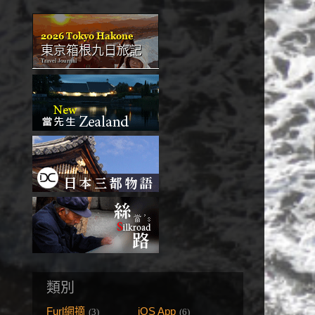
類別
Furl網摘
iOS App
(3)
(6)