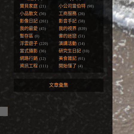
寶貝家庭
小公司當伯特
(21)
(98)
小品散文
工商服務
(56)
(26)
影像日記
影音手記
(261)
(58)
我的最愛
我的視界
(45)
(839)
暫存區
書的迷戀
(0)
(51)
浮雲遊子
演講活動
(220)
(14)
當式攝影
研究生日記
(36)
(10)
網路行銷
美食雜記
(12)
(61)
資訊工程
開始懂了
(111)
(4)
文章彙集