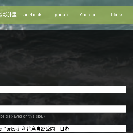
攝影計畫
Facebook
Flipboard
Youtube
Flickr
be displayed on this site.)