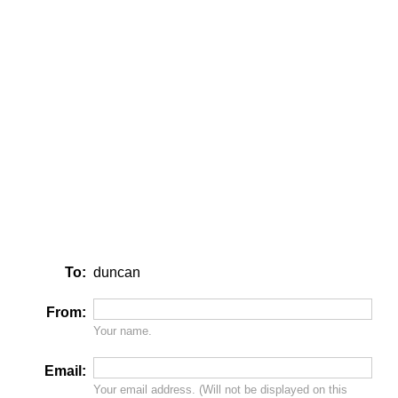
To:
duncan
From:
Your name.
Email:
Your email address. (Will
not
be displayed on this