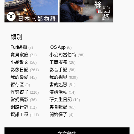
類別
Furl網摘
iOS App
(3)
(6)
寶貝家庭
小公司當伯特
(21)
(98)
小品散文
工商服務
(56)
(26)
影像日記
影音手記
(261)
(58)
我的最愛
我的視界
(45)
(839)
暫存區
書的迷戀
(0)
(51)
浮雲遊子
演講活動
(220)
(14)
當式攝影
研究生日記
(36)
(10)
網路行銷
美食雜記
(12)
(61)
資訊工程
開始懂了
(111)
(4)
文章彙集