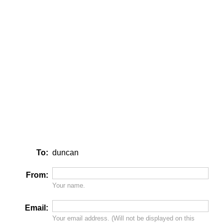
To:
duncan
From:
Your name.
Email:
Your email address. (Will
not
be displayed on this