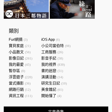
類別
Furl網摘
iOS App
(3)
(6)
寶貝家庭
小公司當伯特
(21)
(98)
小品散文
工商服務
(56)
(26)
影像日記
影音手記
(261)
(58)
我的最愛
我的視界
(45)
(839)
暫存區
書的迷戀
(0)
(51)
浮雲遊子
演講活動
(220)
(14)
當式攝影
研究生日記
(36)
(10)
網路行銷
美食雜記
(12)
(61)
資訊工程
開始懂了
(111)
(4)
文章彙集