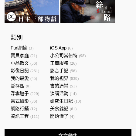
類別
Furl網摘
iOS App
(3)
(6)
寶貝家庭
小公司當伯特
(21)
(98)
小品散文
工商服務
(56)
(26)
影像日記
影音手記
(261)
(58)
我的最愛
我的視界
(45)
(839)
暫存區
書的迷戀
(0)
(51)
浮雲遊子
演講活動
(220)
(14)
當式攝影
研究生日記
(36)
(10)
網路行銷
美食雜記
(12)
(61)
資訊工程
開始懂了
(111)
(4)
文章彙集