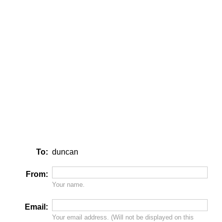
To:
duncan
From:
Your name.
Email:
Your email address. (Will
not
be displayed on this