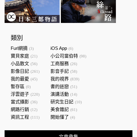
類別
Furl網摘
iOS App
(3)
(6)
寶貝家庭
小公司當伯特
(21)
(98)
小品散文
工商服務
(56)
(26)
影像日記
影音手記
(261)
(58)
我的最愛
我的視界
(45)
(839)
暫存區
書的迷戀
(0)
(51)
浮雲遊子
演講活動
(220)
(14)
當式攝影
研究生日記
(36)
(10)
網路行銷
美食雜記
(12)
(61)
資訊工程
開始懂了
(111)
(4)
文章彙集