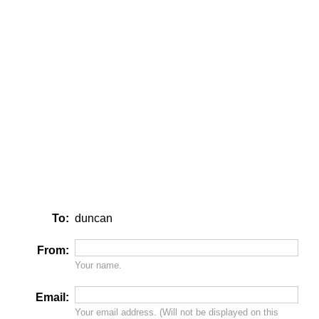
To:
duncan
From:
Your name.
Email:
Your email address. (Will
not
be displayed on this