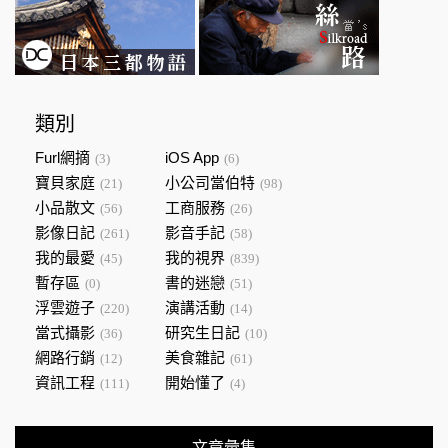
類別
Furl網摘
iOS App
(3)
(6)
寶貝家庭
小公司當伯特
(21)
(98)
小品散文
工商服務
(56)
(26)
影像日記
影音手記
(261)
(58)
我的最愛
我的視界
(45)
(839)
暫存區
書的迷戀
(0)
(51)
浮雲遊子
演講活動
(220)
(14)
當式攝影
研究生日記
(36)
(10)
網路行銷
美食雜記
(12)
(61)
資訊工程
開始懂了
(111)
(4)
文章彙集