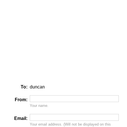
To:
duncan
From:
Your name.
Email:
Your email address. (Will
not
be displayed on this