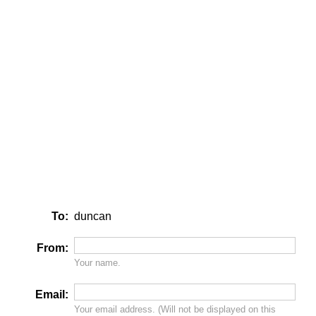
To:
duncan
From:
Your name.
Email:
Your email address. (Will
not
be displayed on this