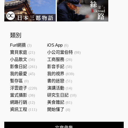
類別
Furl網摘
iOS App
(3)
(6)
寶貝家庭
小公司當伯特
(21)
(98)
小品散文
工商服務
(56)
(26)
影像日記
影音手記
(261)
(58)
我的最愛
我的視界
(45)
(839)
暫存區
書的迷戀
(0)
(51)
浮雲遊子
演講活動
(220)
(14)
當式攝影
研究生日記
(36)
(10)
網路行銷
美食雜記
(12)
(61)
資訊工程
開始懂了
(111)
(4)
文章彙集