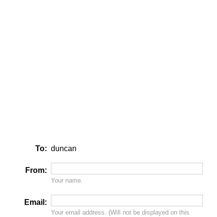
To:
duncan
From:
Your name.
Email:
Your email address. (Will
not
be displayed on this