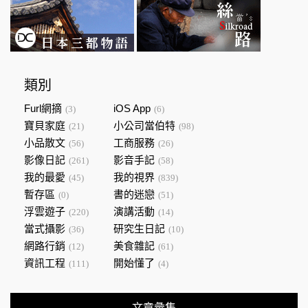
類別
Furl網摘
iOS App
(3)
(6)
寶貝家庭
小公司當伯特
(21)
(98)
小品散文
工商服務
(56)
(26)
影像日記
影音手記
(261)
(58)
我的最愛
我的視界
(45)
(839)
暫存區
書的迷戀
(0)
(51)
浮雲遊子
演講活動
(220)
(14)
當式攝影
研究生日記
(36)
(10)
網路行銷
美食雜記
(12)
(61)
資訊工程
開始懂了
(111)
(4)
文章彙集