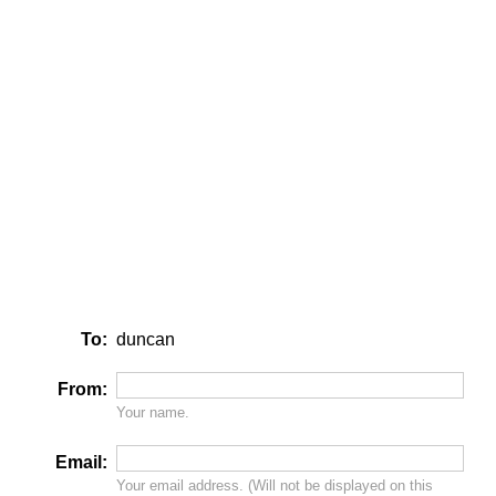
To:
duncan
From:
Your name.
Email:
Your email address. (Will
not
be displayed on this