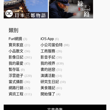
類別
Furl網摘
iOS App
(3)
(6)
寶貝家庭
小公司當伯特
(21)
(98)
小品散文
工商服務
(56)
(26)
影像日記
影音手記
(261)
(58)
我的最愛
我的視界
(45)
(839)
暫存區
書的迷戀
(0)
(51)
浮雲遊子
演講活動
(220)
(14)
當式攝影
研究生日記
(36)
(10)
網路行銷
美食雜記
(12)
(61)
資訊工程
開始懂了
(111)
(4)
文章彙集