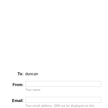
To:
duncan
From:
Your name.
Email:
Your email address. (Will
not
be displayed on this