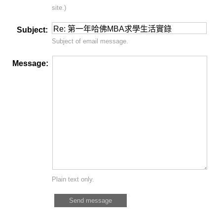
site.)
Subject:
Subject of email message.
Message:
Plain text only.