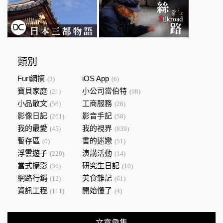
類別
Furl網摘
iOS App
(3)
(6)
寶貝家庭
小公司當伯特
(21)
(98)
小品散文
工商服務
(56)
(26)
影像日記
影音手記
(261)
(58)
我的最愛
我的視界
(45)
(839)
暫存區
書的迷戀
(0)
(51)
浮雲遊子
演講活動
(220)
(14)
當式攝影
研究生日記
(36)
(10)
網路行銷
美食雜記
(12)
(61)
資訊工程
開始懂了
(111)
(4)
文章彙集