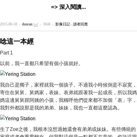
=> 深入閱讀...
2015-06-18 -
duncan
- 3646 -
影像日記
-
讀者回應
唸這一本經
Part 1
以前，我一直都只希望有個小孩就好。
我自己是獨子，家裡就我一個孩子。不過我小時候倒是不寂寞，
寄住在舅舅、舅媽家，表妹、表弟就跟著我一起成長，所以我媽
媽這邊舅舅跟阿姨的小孩，我稱呼他們從來都不加個「表」字，
我對外都說那是我的弟弟、妹妹，我也一直都這麼認為。
生了Zoe之後，我根本沒想過她還會有弟弟或妹妹。有些傳統的
家庭或者會重男輕女，但我對這個是一點都不在意的。也許這跟