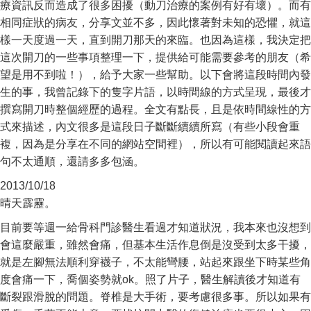
療資訊反而造成了很多困擾（動刀治療的案例有好有壞）。而有
相同症狀的病友，分享文並不多，因此懷著對未知的恐懼，就這
樣一天度過一天，直到開刀那天的來臨。也因為這樣，我決定把
這次開刀的一些事項整理一下，提供給可能需要參考的朋友（希
望是用不到啦！），給予大家一些幫助。以下會將這段時間內發
生的事，我曾記錄下的隻字片語，以時間線的方式呈現，最後才
撰寫開刀時整個經歷的過程。全文有點長，且是依時間線性的方
式來描述，內文很多是這段日子斷斷續續所寫（有些小段會重
複，因為是分享在不同的網站空間裡），所以有可能閱讀起來語
句不太通順，還請多多包涵。
2013/10/18
晴天霹靂。
目前要等週一給骨科門診醫生看過才知道狀況，我本來也沒想到
會這麼嚴重，雖然會痛，但基本生活作息倒是沒受到太多干擾，
就是左腳無法順利穿襪子，不太能彎腰，站起來跟坐下時某些角
度會痛一下，喬個姿勢就ok。照了片子，醫生解讀後才知道有
斷裂跟滑脫的問題。脊椎是大手術，要考慮很多事。所以如果有