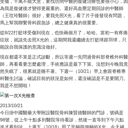
受傷，千萬不能大意，要找坊間中醫的復健治療也要很小心，因
為我是復健後才變得更嚴重的。還好高血壓定期回診的中醫師
（王玟玲醫師）很好，要我先照X光，看了片子後發現有問題，
馬上幫我聯繫骨科跟急診，總之健康真的很重要。
從8/22打籃球受傷到現在，也快兩個月了，哈哈。當初一有疼痛
症狀，就該先去照X光的，這期間我還繼續去打籃球跟羽球，只
能說自我保護的意識沒做好。
現在都還不算是正式診斷，所以等週一先問過骨科部脊椎外科醫
師，再看看要怎麼處理，手術應該是最下下策。沒想到今晚我竟
然失眠了，很累就是睡不著。下週一（10/21）早上會跟脊椎專
科醫生討論，確認目前的狀況是如何，還沒確認是不是要開刀。
我是不想開啦！
2013/10/21
今日掛中國醫藥大學附設醫院骨科陳賢德醫師的門診，號碼是
98號，從上午十點多到醫院等待看診，然後一直等到下午六點
半才看到診。上週五（10/18）照了平躺跟側躺的X光，今天補