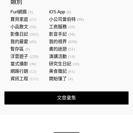
類別
Furl網摘
iOS App
(3)
(6)
寶貝家庭
小公司當伯特
(21)
(98)
小品散文
工商服務
(56)
(26)
影像日記
影音手記
(261)
(58)
我的最愛
我的視界
(45)
(839)
暫存區
書的迷戀
(0)
(51)
浮雲遊子
演講活動
(220)
(14)
當式攝影
研究生日記
(36)
(10)
網路行銷
美食雜記
(12)
(61)
資訊工程
開始懂了
(111)
(4)
文章彙集