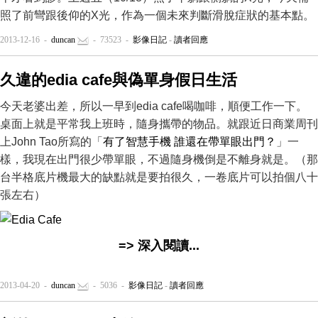
照了前彎跟後仰的X光，作為一個未來判斷滑脫症狀的基本點。
2013-12-16 -
duncan
- 73523 -
影像日記
-
讀者回應
久違的edia cafe與偽單身假日生活
今天老婆出差，所以一早到edia cafe喝咖啡，順便工作一下。
桌面上就是平常我上班時，隨身攜帶的物品。就跟近日商業周刊
上John Tao所寫的「
有了智慧手機 誰還在帶單眼出門？
」一
樣，我現在出門很少帶單眼，不過隨身機倒是不離身就是。（那
台半格底片機最大的缺點就是要拍很久，一卷底片可以拍個八十
張左右）
=> 深入閱讀...
2013-04-20 -
duncan
- 5036 -
影像日記
-
讀者回應