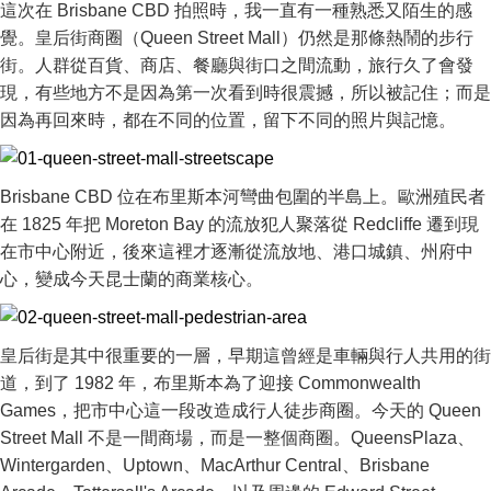
這次在 Brisbane CBD 拍照時，我一直有一種熟悉又陌生的感
覺。皇后街商圈（Queen Street Mall）仍然是那條熱鬧的步行
街。人群從百貨、商店、餐廳與街口之間流動，旅行久了會發
現，有些地方不是因為第一次看到時很震撼，所以被記住；而是
因為再回來時，都在不同的位置，留下不同的照片與記憶。
Brisbane CBD 位在布里斯本河彎曲包圍的半島上。歐洲殖民者
在 1825 年把 Moreton Bay 的流放犯人聚落從 Redcliffe 遷到現
在市中心附近，後來這裡才逐漸從流放地、港口城鎮、州府中
心，變成今天昆士蘭的商業核心。
皇后街是其中很重要的一層，早期這曾經是車輛與行人共用的街
道，到了 1982 年，布里斯本為了迎接 Commonwealth
Games，把市中心這一段改造成行人徒步商圈。今天的 Queen
Street Mall 不是一間商場，而是一整個商圈。QueensPlaza、
Wintergarden、Uptown、MacArthur Central、Brisbane