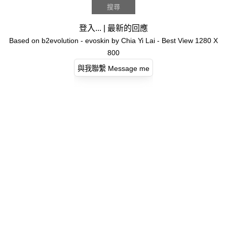
登入...
|
最新的回應
Based on
b2evolution
- evoskin by
Chia Yi Lai
- Best View 1280 X
800
與我聯繫 Message me