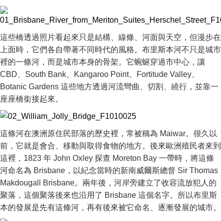
這些橋透過照片看起來只是結構、線條、河面與天空，但漫步在
上面時，它們各自帶著不同時代的風格。布里斯本河不只是城市
裡的一條河，而是城市本身的骨架。它蜿蜒穿過市中心，讓
CBD、South Bank、Kangaroo Point、Fortitude Valley、
Botanic Gardens 這些地方透過河流彎曲、切割、繞行，並靠一
座座橋銜接起來。
這條河在澳洲原住民部落的歷史裡，常被稱為 Maiwar。很久以
前，它就是會合、移動與取得食物的地方。後來歐洲殖民者來到
這裡，1823 年 John Oxley 探查 Moreton Bay 一帶時，將這條
河命名為 Brisbane，以紀念當時的新南威爾斯總督 Sir Thomas
Makdougall Brisbane。兩年後，河岸旁建立了收容流放犯人的
聚落，這個聚落後來也沿用了 Brisbane 這個名字。所以布里斯
本的發展是先有這條河，再有後來被它命名、逐漸發展的城市。