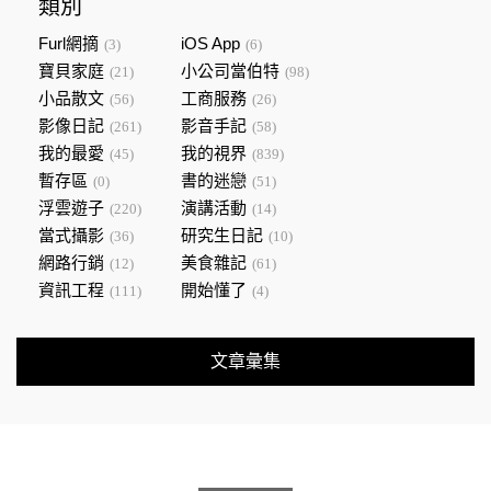
類別
Furl網摘
iOS App
(3)
(6)
寶貝家庭
小公司當伯特
(21)
(98)
小品散文
工商服務
(56)
(26)
影像日記
影音手記
(261)
(58)
我的最愛
我的視界
(45)
(839)
暫存區
書的迷戀
(0)
(51)
浮雲遊子
演講活動
(220)
(14)
當式攝影
研究生日記
(36)
(10)
網路行銷
美食雜記
(12)
(61)
資訊工程
開始懂了
(111)
(4)
文章彙集