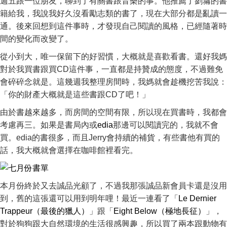
週五跟一位朋友，聊到了有關書跟音樂的事。他推薦了劉墉的書
籍給我，我說我好久沒看勵志類的書了，現在大部分都是亂讀一
通。後來回想到這件事時，才發現自己閱讀的風格，已經隨著時
間的變化而改變了。
從小到大，唯一保留下的好習慣，大概就是喜歡看書。還好我媽
對於我買書跟買CD這件事，一直都是持贊成的態度，不過難免
會碎碎念就是。這幾週我整理房間時，我媽就會趁機挖苦我說：
「你的財產大概就是這些書跟CD了吧！」
由於書越來越多，而房間的空間有限，所以現在買書時，我都會
考慮再三。如果是書局內或
edia
那邊可以閱讀完的，我就不會
買。edia的書很多，而且Jerry會持續的補貨，有些書他有買的
話，我大概就會選擇在咖啡館裡看完。
本月份終於又去誠品光顧了，不過我那張誠品新會員卡還是沒用
到，舊的這張還可以用到明年哩！最近一連看了「
Le Dernier
Trappeur（最後的獵人）
」跟「
Eight Below（極地長征）
」，
對於狗狗跟大自然環境的生活很感興趣，所以買了兩本跟動物有