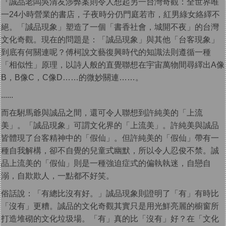
『誠品老闆吳清友涉弊案則令人想起另一台灣奇觀：全世界唯
一24小時營業的書店，子夜時分仍門庭若市，紅男綠女絡繹不
絕。「誠品現象」塑造了一個「書香社會，城開不夜」的台灣
文化奇觀。現在的問題是：「誠品現象」與其他「台客現象」
到底有何關連呢？傅柯說文藝復興時代的知識法則遵循一種
「相似性」原理，以詩人般的直覺聯想在宇宙萬物間尋繹出A像
B，B像C，C像D……的微妙關連……。
......
而在駙馬爺與誠品之間，還可令人聯想到許純美的「上流
美」。「誠品現象」可謂文化界的「上流美」。許純美與誠品
皆體現了台客精神中的「假仙」。但許純美的「假仙」帶有一
種自我解構，卻不自覺的兒童式幽默，所以令人忍俊不禁。誠
品上流美的「假仙」則是一種強迫症式的偏執執迷，自戀自
溺，自欺欺人，一點都不好笑。
俗話說：「有總比沒有好。」誠品現象則證明了「有」有時比
「沒有」更糟。誠品的文化奇觀其實只是用光鮮亮麗的櫥窗所
打造堆砌的文化垃圾場。「有」真的比「沒有」好？在「文化