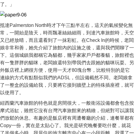
了。」
抵達Palmerston North時才下午三點半左右，這天的氣候變化無
常，一開始是陰天，時而飄著絲絲細雨，到達汽車旅館時，天空
又已經放晴，而且還看到了一抹彩虹。在Check In的時候，老闆
娘非常和善，她先介紹了旅館內的設施之後，還與我們閒聊了一
下。這個城鎮我都稱它為貓都，幾乎家家戶戶都養貓，旅館裡也
有一隻胖胖的貓咪，老闆娘還特別帶我們去跟她的貓咪玩耍。另
外飯店裡上網很方便，使用一天才80塊台幣，比較特別的是它
連線的方式有點類似我們的ADSL，但設備截然不同。老闆娘拿
了一整盒的設備給我，只要將它接到牆壁上的特殊插座裡，就可
以使用了。
紐西蘭汽車旅館的特色就是房間很大，一般衛浴設備都會包含按
摩式浴缸，雖然它沒有台灣汽車旅館來的精緻，但絕對可以讓我
們放鬆的休息。有趣的是飯店裡有周遭餐廳的介紹，連餐單都有
Copy一份，實在是太貼心了。我光是研究晚餐要吃什麼，就花
了半個多小時。我居住的地方離市中心有一小段距離，我選了一