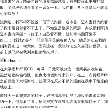
我看書的速度隨著年齡的增長越變越慢，有些時候似乎鬼打牆
般，某些段落總是看了一遍又一遍。我在想，會不會是我不夠專
心的緣故？
說到這，我不得不說說「但丁俱樂部」這本書，這本書我大約看
了四十幾頁就看不下去了。不知道是翻譯的問題，亦或是我閱讀
這本書有障礙？（好吧！自己看不懂，就別牽拖翻譯翻不
好......）我對於書本一開頭落落長的各種人名，總是無法在我的
腦海裡形成一種意象。因為這樣，我就無法進入書裡的世界。目
前它以已經被我列為拒絕往來戶了。
在大眾唱片行買CD，每滿一千元可以兌換一個簡易的收納箱。
雖然這收納箱很醜，但也比換個海報來的好。在上一次買唱片時
之前我換了六張海報，結果現在原封不動的還躺在我車子後座的
地板上。
前幾天一直想買新的櫃子，好把我那些佔滿了地板的書跟CD收
納一下。但是看了看，房間裡實在沒有地方擺書架或櫃子了，我
只好把不常看的書搬到和式間存放。