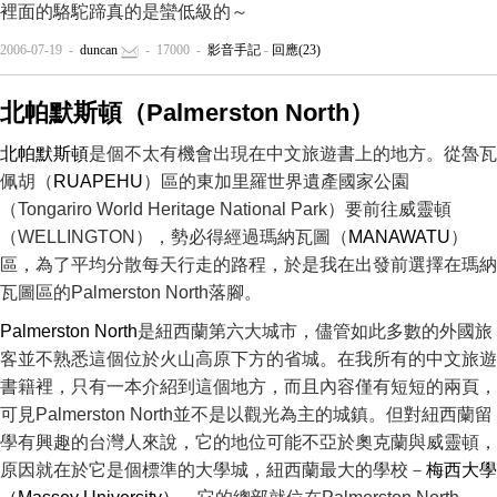
裡面的駱駝蹄真的是蠻低級的～
2006-07-19 -
duncan
- 17000 -
影音手記
-
回應(23)
北帕默斯頓（Palmerston North）
北帕默斯頓
是個不太有機會出現在中文旅遊書上的地方。從魯瓦
佩胡（
RUAPEHU
）區的東加里羅世界遺產國家公園
（Tongariro World Heritage National Park）要前往威靈頓
（WELLINGTON），勢必得經過瑪納瓦圖（
MANAWATU
）
區，為了平均分散每天行走的路程，於是我在出發前選擇在瑪納
瓦圖區的Palmerston North落腳。
Palmerston North
是紐西蘭第六大城市，儘管如此多數的外國旅
客並不熟悉這個位於火山高原下方的省城。在我所有的中文旅遊
書籍裡，只有一本介紹到這個地方，而且內容僅有短短的兩頁，
可見Palmerston North並不是以觀光為主的城鎮。但對紐西蘭留
學有興趣的台灣人來說，它的地位可能不亞於奧克蘭與威靈頓，
原因就在於它是個標準的大學城，紐西蘭最大的學校－
梅西大學