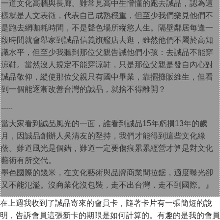
一道文化高牆與長廊。雖常見高中生懵懂的跑去誠品，認為這
樣就是人文表徵，代表自己成熟穩重，但至少我們樂見他們不
是跑去網咖耗時間，不是聲色場所縱慾人生。隔壁鄰居每逢一
段時間就會舉家到誠品信義旗艦店去逛，雖然他們不屬於高知
識水平，但至少我聽到那位父親告誡他們小孩：去誠品不能穿
涼鞋。當然沒人規定不能穿涼鞋，只是那位父親是發自內心對
誠品敬仰，縱使那位父親只有國中畢業，靠擺攤販維生，但看
到一個能逐漸改善台灣的誠品，就捨不得離開？
......
當大家看到誠品風光的一面，誰看到誠品15年虧損13年的歲
月，因誠品創辦人吳清友的堅持，我們才能得到這些文化綠
蔭。難道風光是個錯，難道一定要傷痕累累經營才算是對文化
藝術有所交代。
墨色國際的幾米，在文化藝術與品牌商業間拉鋸，適度曝光卻
又不能氾濫。沒商業化沒包裝，走不出台灣，走不到國際。』
在上週我收到了誠品寄來的會員卡，隨著卡片有一張簡短的說
明，告訴會員這張新卡的期限是如何計算的。有趣的是我的會員