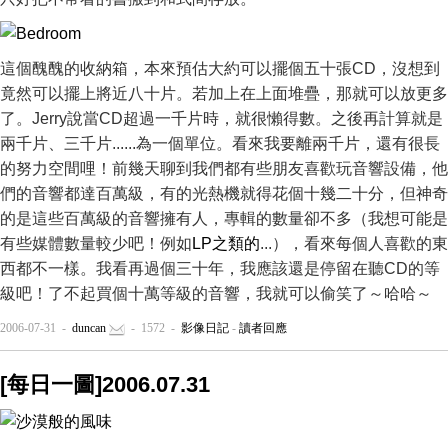
這個醜醜的收納箱，本來預估大約可以擺個五十張CD，沒想到
竟然可以擺上將近八十片。若加上在上面堆疊，那就可以放更多
了。Jerry說當CD超過一千片時，就很懶得數。之後再計算就是
兩千片、三千片......為一個單位。看來我要離兩千片，還有很長
的努力空間哩！前幾天聊到我們都有些朋友喜歡玩音響設備，他
們的音響都達百萬級，有的光熱機就得花個十幾二十分，但神奇
的是這些百萬級的音響擁有人，專輯的數量卻不多（我想可能是
有些媒體數量較少吧！例如
LP之類的
...），看來每個人喜歡的東
西都不一樣。我看再過個三十年，我應該還是停留在聽CD的等
級吧！了不起買個十萬等級的音響，我就可以偷笑了～哈哈～
2006-07-31 -
duncan
- 1572 -
影像日記
-
讀者回應
[每日一圖]2006.07.31