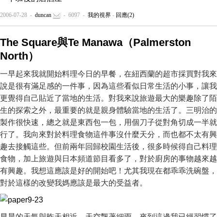
2006-07-28 -
duncan
- 6097 -
我的視界
-
回應(2)
The Square與Te Manawa（Palmerston
North）
一早起來我就開始料理今日的早餐，在紐西蘭的超市採買對我來
說是很有滿足感的一件事，因為這些看似日常生活的小事，讓我
更覺得自己貼近了當地的生活。對我來說旅遊最大的樂趣除了陌
生的探索之外，最重要的就是親身體驗當地的生活了。三明治的
製作很快速，總之就是東西包一包，用個刀子從對角切成一半就
行了。我向來對於料理食物這件事沒什麼天分，而也都不太有興
趣去接觸這些。但前兩年回歸校園生活後，很多時候得自己料理
食物，加上旅遊與日本頻道節目看多了，對於廚房的事物越來越
有興趣。我想這應該是好的開始吧！尤其我現在都乖乖洗碗盤，
對於這樣的改變我媽應該是最大的受益者。
早晨的天氣與昨天相近，天空飄著細雨。來到這邊我已經習慣了