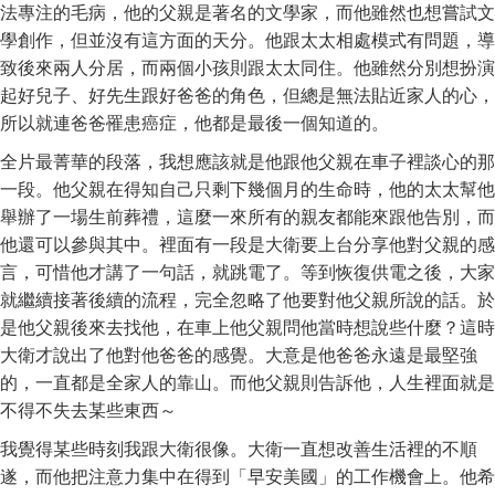
法專注的毛病，他的父親是著名的文學家，而他雖然也想嘗試文
學創作，但並沒有這方面的天分。他跟太太相處模式有問題，導
致後來兩人分居，而兩個小孩則跟太太同住。他雖然分別想扮演
起好兒子、好先生跟好爸爸的角色，但總是無法貼近家人的心，
所以就連爸爸罹患癌症，他都是最後一個知道的。
全片最菁華的段落，我想應該就是他跟他父親在車子裡談心的那
一段。他父親在得知自己只剩下幾個月的生命時，他的太太幫他
舉辦了一場生前葬禮，這麼一來所有的親友都能來跟他告別，而
他還可以參與其中。裡面有一段是大衛要上台分享他對父親的感
言，可惜他才講了一句話，就跳電了。等到恢復供電之後，大家
就繼續接著後續的流程，完全忽略了他要對他父親所說的話。於
是他父親後來去找他，在車上他父親問他當時想說些什麼？這時
大衛才說出了他對他爸爸的感覺。大意是他爸爸永遠是最堅強
的，一直都是全家人的靠山。而他父親則告訴他，人生裡面就是
不得不失去某些東西～
我覺得某些時刻我跟大衛很像。大衛一直想改善生活裡的不順
遂，而他把注意力集中在得到「早安美國」的工作機會上。他希