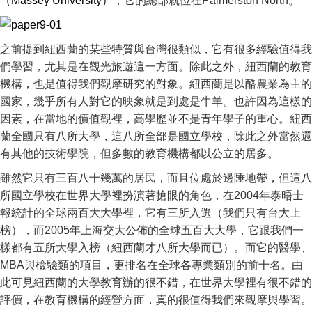
（Massey University）
，它的總部就位在Palmerston North。
之前提到紐西蘭的某些特質與台灣很類似，它有很多經驗值得我
們學習，尤其是在觀光旅遊這一方面。除此之外，紐西蘭的教育
機構，也是值得我們觀摩研究的對象。紐西蘭是以酪農業為主的
國家，幾乎所有人對它的映象就是到處是牛羊。也許因為這樣的
因素，在當地的價值觀裡，高學歷並不是青年學子的重心。紐西
蘭全國只有八所大學，這八所全部是國立學校，除此之外當然還
有其他的技術學院，但多數的教育機構都以公立的居多。
雖然它只有三百八十幾萬的居民，而且位處於邊陲地帶，但這八
所國立學校在世界大學裡扮演著搶眼的角色，在2004年泰晤士
報統計的全球兩百大大學裡，它有三所入選（我們只有台大上
榜），而2005年上海交大公佈的全球五百大大學，它跟我們一
樣都有五所大學入榜（紐西蘭才八所大學而已）。而它的醫學、
MBA與檢驗類的項目，更排名在全球各專業類別的前十名。由
此可見紐西蘭的大學教育辦的很不錯，在世界大學裡有很不錯的
評價，在教育機構的經營方面，真的很值得我們來觀摩與學習。