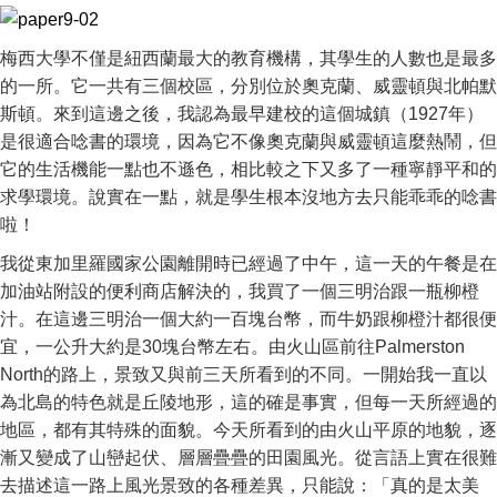
梅西大學不僅是紐西蘭最大的教育機構，其學生的人數也是最多
的一所。它一共有三個校區，分別位於奧克蘭、威靈頓與北帕默
斯頓。來到這邊之後，我認為最早建校的這個城鎮（1927年）
是很適合唸書的環境，因為它不像奧克蘭與威靈頓這麼熱鬧，但
它的生活機能一點也不遜色，相比較之下又多了一種寧靜平和的
求學環境。說實在一點，就是學生根本沒地方去只能乖乖的唸書
啦！
我從東加里羅國家公園離開時已經過了中午，這一天的午餐是在
加油站附設的便利商店解決的，我買了一個三明治跟一瓶柳橙
汁。在這邊三明治一個大約一百塊台幣，而牛奶跟柳橙汁都很便
宜，一公升大約是30塊台幣左右。由火山區前往Palmerston
North的路上，景致又與前三天所看到的不同。一開始我一直以
為北島的特色就是丘陵地形，這的確是事實，但每一天所經過的
地區，都有其特殊的面貌。今天所看到的由火山平原的地貌，逐
漸又變成了山巒起伏、層層疊疊的田園風光。從言語上實在很難
去描述這一路上風光景致的各種差異，只能說：「真的是太美