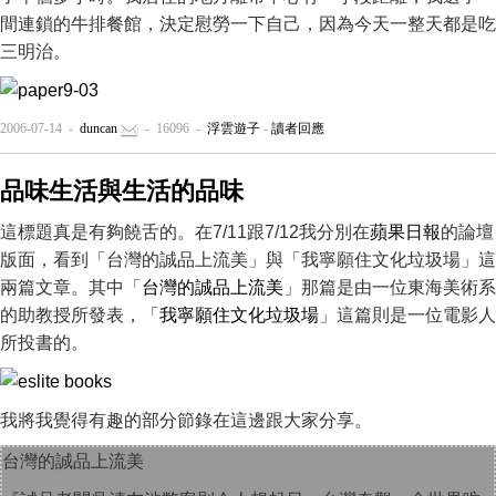
間連鎖的牛排餐館，決定慰勞一下自己，因為今天一整天都是吃
三明治。
2006-07-14 -
duncan
- 16096 -
浮雲遊子
-
讀者回應
品味生活與生活的品味
這標題真是有夠饒舌的。在7/11跟7/12我分別在
蘋果日報
的論壇
版面，看到「台灣的誠品上流美」與「我寧願住文化垃圾場」這
兩篇文章。其中「
台灣的誠品上流美
」那篇是由一位東海美術系
的助教授所發表，「
我寧願住文化垃圾場
」這篇則是一位電影人
所投書的。
我將我覺得有趣的部分節錄在這邊跟大家分享。
台灣的誠品上流美