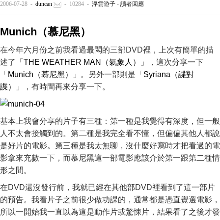
2006-07-28 -
duncan
- 10284 -
浮雲遊子
-
讀者回應
Munich（慕尼黑）
在今年六月份之前我看過最悶的三部DVD裡，上次有簡單的描
述了「
THE WEATHER MAN（氣象人）
」，這次分享一下
「
Munich（慕尼黑）
」。另外一部則是「
Syriana（諜對
諜）
」，有時間再來分享一下。
基本上我會分享的片子有三種：第一種是我覺得有深度，但一般
人不太會接觸到的。第二種是我完全看不懂，但偏偏其他人都說
是好片的電影。第三種是我太無聊，沒什麼好寫時才把看過的電
影拿來充數一下，而慕尼黑這一部電影應該介於第一跟第二種情
形之間。
在DVD還沒發行前，我就已經在其他部DVD裡看到了這一部片
的預告。我看片子之前很少做功課的，通常都是憑直覺選電影，
所以一開始我一直以為這是動作片或驚悚片，結果看了之後才發