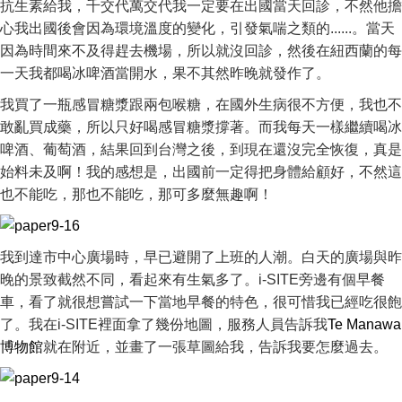
抗生素給我，千交代萬交代我一定要在出國當天回診，不然他擔
心我出國後會因為環境溫度的變化，引發氣喘之類的......。當天
因為時間來不及得趕去機場，所以就沒回診，然後在紐西蘭的每
一天我都喝冰啤酒當開水，果不其然昨晚就發作了。
我買了一瓶感冒糖漿跟兩包喉糖，在國外生病很不方便，我也不
敢亂買成藥，所以只好喝感冒糖漿撐著。而我每天一樣繼續喝冰
啤酒、葡萄酒，結果回到台灣之後，到現在還沒完全恢復，真是
始料未及啊！我的感想是，出國前一定得把身體給顧好，不然這
也不能吃，那也不能吃，那可多麼無趣啊！
我到達市中心廣場時，早已避開了上班的人潮。白天的廣場與昨
晚的景致截然不同，看起來有生氣多了。i-SITE旁邊有個早餐
車，看了就很想嘗試一下當地早餐的特色，很可惜我已經吃很飽
了。我在i-SITE裡面拿了幾份地圖，服務人員告訴我
Te Manawa
博物館
就在附近，並畫了一張草圖給我，告訴我要怎麼過去。