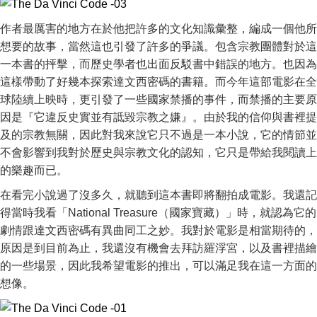
作者最厲害的地方在於他把許多的文化知識彙整，編成一個他所
想要的故事，當然這也引發了許多的爭議。包含宗教團體對於這
一本書的抨擊，而歷史學者也出面反駁書中錯誤的地方。也因為
這樣帶動了好幾本探索達文西密碼的書籍。而今年這部電影在全
球陸續上映時，更引發了一些國家禁播的事件，而禁播的主要原
因是『它違反史實並有詆毀宗教之嫌』。由於我的信仰與書裡提
及的宗教無關，因此對我來說它只不過是一本小說，它的情節並
不會影響到我對於歷史與宗教文化的認知，它只是帶給我閱讀上
的樂趣而已。
在看完小說過了沒多久，就聽到這本書即將翻拍成電影。我還記
得當時我看「National Treasure（國家寶藏）」時，就認為它的
劇情跟達文西密碼有異曲同工之妙。我對於電影是相當期待的，
原因是到目前為止，我還沒有機會去拜訪羅浮宮，以及書裡描繪
的一些場景，因此我希望電影的推出，可以滿足我在這一方面的
想像。