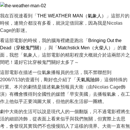
我在百視達看到「
THE WEATHER MAN（氣象人）
」這部片的
時候，連簡介都沒有多看，就決定借回家，因為我是Nicolas
Cage的影迷。
看這部電影的時候，我的腦海裡總是跑出「
Bringing Out the
Dead（穿梭鬼門關）
」與「
Matchstick Men（火柴人）
」的畫
面，我想「氣象人」這部電影的精彩程度大概就介於這兩部片之
間吧！還好它比穿梭鬼門關好太多了～
這部電影在描述一位氣象播報員的生活，我不禁聯想到
2006/7/13的壹週刊，剛好也介紹了「
天氣風險師
」這個特殊的
行業。本片的劇情是描述氣象預報員大衛（由Nicolas Cage飾
演）有機會獲得到全國性的媒體「早安美國」去播報氣象，在工
作上他似乎正要鴻圖大展，但他的私生活卻一團糟。
劇中大衛的生活可以說是現代人的一個翻版，只不過電影裡將生
活的細節誇飾，從表面上看來似乎與我們無關，但實際上去思
考，會發現其實我們不也慢慢陷入了這樣的境界。大衛一直有無