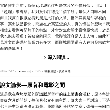
電影推出之前，就聽到坎城影評對於本片的評價極低，可以用
「超爛」來總結。我對於影評總是半信半疑，每個人口味不同，
而且我實在很厭惡看到滿是批評的文章。批評其實是件容易的
事，寫出缺點很快，問題在於寫這些的人，真的懂些什麼嗎？我
相信去看到每部片子的特點，才會對生命帶來喜悅跟快樂，於是
我也跑去看啦！首映會的隔天，電影院裡真是人山人海，由此可
見達文西密碼的影響力有多大，而影城周圍還有人在散發宗教方
面的傳單哩！
=> 深入閱讀...
2006-07-12 -
duncan
- 3375 -
書的迷戀
-
讀者回應
說文論影—原著和電影之間
這是我在
意慾蔓延
的
閱讀版
所舉行的
線上讀書會活動
，原本每計
畫從六月份開始，每個月都會有個主題，讓大家一同討論，不過
七月份主題還沒決定就是。我將我所張貼的文章，備份一份回自