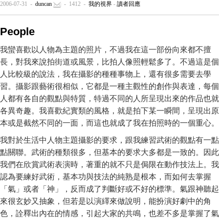
2006-07-31 -
duncan
- 1412 -
我的視界
-
讀者回應
People
我蠻喜歡以人物為主題的照片，不過我在這一部份向來都不擅
長，對我來說拍街道或風景，比拍人像照輕鬆多了。不過這是個
人比較級的說法，我在攝影的種種事物上，還有很多需要去學
習。攝影跟藝術很相似，它都是一種主觀性的創作與表達，每個
人都有各自的觀點與特質，特過不同的人所呈現出來的作品也就
各異奇趣。我喜歡紀實類的風格，就是拍下某一瞬間，呈現出原
本或是截然不同的一面，而這也就成了我在拍照時的一個重心。
我對於生活中人物主題攝影的要求，跟我練習武術的觀點有一點
點關聯。武術的種類很多，但基本的要求大多都是一致的。因此
我們在欣賞武術表演時，著重的就不只是侷限在動作技法上。我
認為要練好武術，基本功與技法的純熟是根本，而如何去掌握
「氣」或者「神」，反而成了判斷好或不好的標準。氣跟神聽起
來很玄妙又抽象，但若是以演繹來做說明，能扮演好劇中的角
色，詮釋出內在的情感，引起大家的共鳴，也差不多是掌握了氣