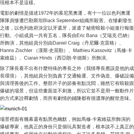
現根本不是這樣。
電影的劇情是描述1972年的慕尼黑奧運，有十一位以色列奧運
隊隊員慘遭巴勒斯坦Black September組織所殺害。在慘劇發生
之後，以色列政府決定以牙還牙，派遣了秘密暗殺小組進行報復
行動。小組成員一共有五名，隊長由Eric Bana（艾瑞克‧巴納）
所飾演，其他組員分別由Daniel Craig（丹尼爾‧克雷格）、
Hanns Zischler （漢斯‧史屈勒）、Mathieu Kassovitz（馬修‧卡
索維茲）、Ciaran Hinds（西亞朗‧辛德斯）所飾演。
除了隊長看不出有什麼特殊的專長之外（我猜專長應該是他的成
長環境），其他組員分別負責了交通輸運、文件偽造、爆破設備
與清理善後的工作。整部片子的節奏有點沈悶，雖然它有暗殺跟
爆破的場景，但這些畫面並不刺激，所以它並不是用一般動作片
的方式來詮釋劇情，而所有劇情的鋪陳都有很濃厚的醒世意味。
場景裡面有幾幕還有點黑色幽默，例如馬修‧卡索維茲所飾演的
爆破專家，他真正的身份只是個玩具製造者，根本談不上真正的