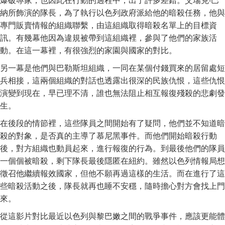
爆破專家，也因此在行動的過程中，出了許多差錯。艾瑞克‧巴
納所飾演的隊長，為了執行以色列政府派給他的暗殺任務，他與
專門販賣情報的組織聯繫，由這組織取得暗殺名單上的目標資
訊。有幾幕他因為違規被帶到這組織裡，參與了他們的家族活
動。在這一幕裡，有很強烈的家園與國家的對比。
另一幕是他們與巴勒斯坦組織，一同在某個付錢買來的居留處短
兵相接，這兩個組織的對話也透露出很深的民族仇恨，這些仇恨
演變到現在，早已理不清，誰也無法阻止相互報復殘殺的悲劇發
生。
在後段的情節裡，這些隊員之間開始有了疑問，他們並不知道暗
殺的對象，是否真的主導了慕尼黑事件。而他們開始暗殺行動
後，對方組織也動員起來，進行報復的行為。到最後他們的隊員
一個個被暗殺，剩下隊長最後隱匿在紐約。雖然以色列情報局想
徵召他繼續報效國家，但他不願再過這樣的生活。而在進行了這
些暗殺活動之後，隊長就再也睡不安穩，隨時擔心對方會找上門
來。
從這影片對比最近以色列與黎巴嫩之間的戰爭事件，應該更能體