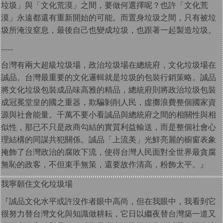
垃圾」與「文化荒漠」之間，要做何選擇呢？也許「文化荒
漠」永遠都還有重新開始的可能。而置身垃圾之間，只有被垃
圾所淹沒窒息，最後自己也變成垃圾，也跟著一起製造垃圾。
......
台灣有兩大超級垃圾場，政治垃圾場在總統府，文化垃圾場在
誠品。台灣最重要的文化邏輯就是垃圾的包裝行銷策略。誠品
將文化垃圾包裝成品味高雅的精品，總統府則將政治垃圾包裝
成冠冕堂皇的國之重器，欺騙剝削人民，虛擲浪費整個國家資
源與社會能量。千萬不要小看誠品與總統府之間的相關性與相
似性，那已不只是政商勾結的實質利益輸送，而是整個社會心
理結構的同謀共犯關係。誠品「上流美」光鮮亮麗的櫥窗表象
掩飾了台灣政治的腐敗下流，使得台灣人民面對全世界最貪腐
無恥的政客，不但束手無策，還要故作清高，粉飾太平。』
我寧願住文化垃圾場
『誠品文化水平或許沒作者眼中高尚，但在我眼中，我看到它
很努力替台灣文化與知識做耕耘，它日以繼夜替台灣築一道又