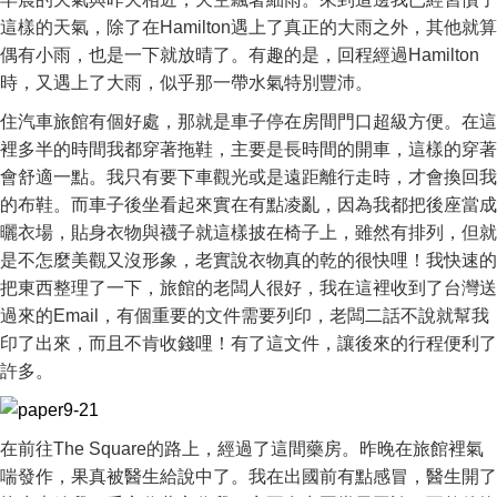
這樣的天氣，除了在Hamilton遇上了真正的大雨之外，其他就算
偶有小雨，也是一下就放晴了。有趣的是，回程經過Hamilton
時，又遇上了大雨，似乎那一帶水氣特別豐沛。
住汽車旅館有個好處，那就是車子停在房間門口超級方便。在這
裡多半的時間我都穿著拖鞋，主要是長時間的開車，這樣的穿著
會舒適一點。我只有要下車觀光或是遠距離行走時，才會換回我
的布鞋。而車子後坐看起來實在有點凌亂，因為我都把後座當成
曬衣場，貼身衣物與襪子就這樣披在椅子上，雖然有排列，但就
是不怎麼美觀又沒形象，老實說衣物真的乾的很快哩！我快速的
把東西整理了一下，旅館的老闆人很好，我在這裡收到了台灣送
過來的Email，有個重要的文件需要列印，老闆二話不說就幫我
印了出來，而且不肯收錢哩！有了這文件，讓後來的行程便利了
許多。
在前往The Square的路上，經過了這間藥房。昨晚在旅館裡氣
喘發作，果真被醫生給說中了。我在出國前有點感冒，醫生開了