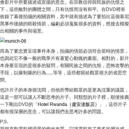
會影片中所要描述或宣揚的意念。在宗教信仰與民族的仇恨之
下，這些敵對的團體之間，只有仇恨而沒有和平。在DVD裡有
收錄了幕後拍攝的相關資料，其中就有描述為了要拍出這個慕尼
黑事件後續的暗殺情節，編劇必須蒐集很多的資料，然後去模擬
出相關的事件與場景。
而為了要忠實呈現事件本身，拍攝的情節必須符合當時的情景，
也因此它不像一般的戰爭片有著驚心動魄的畫面。相對的，影片
本身要呈現的是很多的疑問，有關民族之間的仇恨，恐怖攻擊的
手段，以爆制爆的行為......等等，這些都留給觀眾很大的省思空
間。
也許片子的本身很沈悶，但他所帶給觀眾的是更為沈重的議題，
這是一部可以讓人不斷思考的片子。同類型的片子裡，順便推薦
一下剛出DVD的「
Hotel Rwanda（盧安達飯店）
」，這些片子
都有很深層的意念，可以讓我們去思考許多的問題。
P.S.
我很喜歡電影裡場景的燈光布置，它讓電影有了更多的層次感。