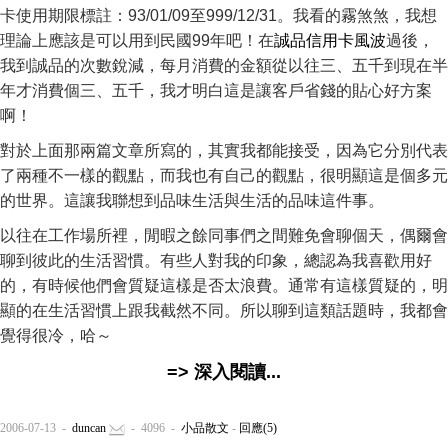
卡使用期限標註：93/01/09至999/12/31。我看的霧煞煞，我想
理論上應該是可以用到民國99年吧！在
誠品信用卡風波
過後，
我到誠品的次數銳減，每月消費的金額從以往三、五千到現在半
年才消費個三、五千，我才明白這是讓客戶省錢的貼心好方案
啊！
對於上面那兩篇文章所寫的，其實我都能接受，因為它分別代表
了兩種不一樣的觀點，而我也有自己的觀點，很明顯這是個多元
的世界。這讓我聯想到品味生活與生活的品味這件事。
以往在工作場所裡，閒暇之餘同事們之間難免會聊個天，偶爾會
聊到彼此的生活習慣。有些人對我的印象，總認為我喜歡用好
的，有時候他們會質疑這樣是否太浪費。通常有這樣質疑的，明
顯的在生活習慣上跟我截然不同。所以聊到這類話題時，我都會
覺得很冷，哈～
=> 深入閱讀...
2006-07-13 -
duncan
- 4096 -
小品散文
-
回應(5)