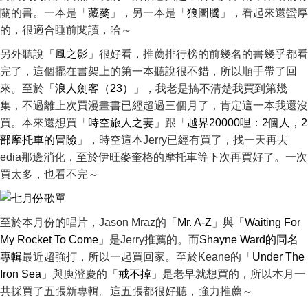
關的書。一本是「
藏獒
」，另一本是「
狼圖騰
」，看起來還蠻厚
的，很適合睡前閱讀，哈～
另外聽說「
風之影
」很好看，推薦排行榜的前幾名的書幾乎都看
完了，這個擺在書架上的第一本聽說很不錯，所以順手帶了回
來。至於「
浪人劍客（23）
」，我老是搞不清楚我買到第幾
集，不過離上次買漫畫書已經超過三個月了，肯定這一本我還沒
買。本來還想買「
時空旅人之妻
」跟「
越界20000哩：2個人，2
部摩托車的冒險
」，時空這本Jerry已經有買了，找一天再去
edia那邊消化，至於伊旺麥奎格的摩托車等下次再買好了。一次
買太多，也看不完～
至於本月份的唱片，Jason Mraz的「
Mr. A-Z
」與「
Waiting For
My Rocket To Come
」是Jerry推薦的。而
Shayne Ward的同名
專輯
最近超強打，所以一起買回家。至於Keane的「
Under The
Iron Sea
」與庾澄慶的「
戒不掉
」是老早就想買的，所以本月一
共採買了五張新專輯。這五張都很好聽，強力推薦～