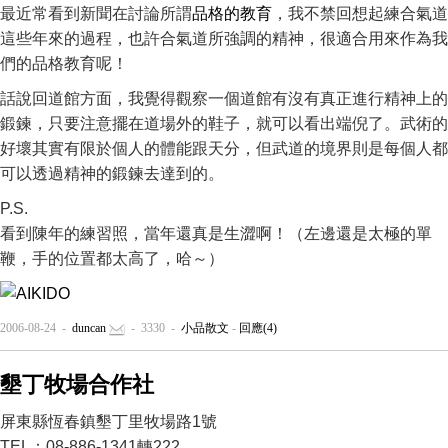
最近常看到新聞在討論所謂
品格的教育
，我不禁回想起練合氣道
這些年來的過程，也許合氣道所強調的精神，很適合用來作為我
們的品格教育呢！
話說回道館方面，我覺得觀察一個道館有沒有真正進行精神上的
鍛鍊，只要注意擺在道場外的鞋子，就可以看出端倪了。武術的
好壞其實有限於個人的體能跟天分，但武道的境界則是每個人都
可以透過精神的鍛鍊去達到的。
P.S.
看到陳年的練習照，當年還真是生澀啊！（左邊還是太極的單
鞭，手的位置都太高了，哈～）
2006-08-24 -
duncan
- 3330 -
小品散文
-
回應(4)
墾丁牧場合作社
屏東縣恆春鎮墾丁里牧場路1號
TEL：08-886-1341轉222