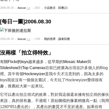
2006-08-30 -
duncan
- 2683 -
小品散文
-
回應(2)
[每日一圖]2006.08.30
2006-08-30 -
duncan
- 1509 -
我的視界
-
讀者回應
沒兩樣「拍立得特效」
有關
Flickr的toys
越來越多，從早期的
Mosaic Maker
與
Slideshow
到
Top Cameras
目前已經廣為出現在許多個人的Blog
裡。其中有個
Hockneyizer
是我今天才注意到的，因為太多的
toys我並沒有一個個去嘗試，今天玩了Hockneyizer覺得很有
趣，推薦給大家一起來玩。
它可以產出拍立得式的效果，對於我這個還未擁有拍立得的傢伙
來說，真的很有趣。不過呢！原始圖檔的像素稍微高一點（我用
1280*851產出的），其產出的畫質才不至於過差。如果你有