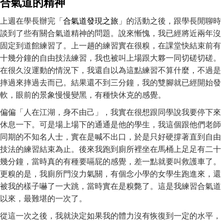
合氣道的精神
上週在學長辦完「
合氣道發現之旅
」的活動之後，跟學長閒聊時
談到了些有關合氣道精神的問題。說來慚愧，我已經將近兩年沒
固定到道館練習了。上一趟的練習實在很糗，在課堂快結束前有
十幾分鐘的自由技法練習，我也被叫上場跟大夥一同切磋切磋。
在很久沒運動的情況下，我還自以為這點練習不算什麼，不過是
摔過來摔過去而已。結果還不到三分鐘，我的雙腳就已經開始發
軟，眼前的景象慢慢變黑，有種快休克的感覺。
偏偏「人在江湖，身不由己」，我實在很想跟同學說我要停下來
休息一下。可是場上場下的通通是他的學生，我這個跟他們老師
同期的不知名人士，實在是喊不出口，於是只好硬撐著直到自由
技法的練習結束為止。後來我跑到廁所裡坐在馬桶上足足有二十
幾分鐘，當時真的有種要嗝屁的感覺，差一點就要叫救護車了。
更糗的是，我廁所門沒力氣關，有個念小學的女學生跑進來，還
被我的樣子嚇了一大跳，當時實在是糗斃了。這是我練習合氣道
以來，最難堪的一次了。
從這一次之後，我就決定如果我的體力沒有恢復到一定的水平，