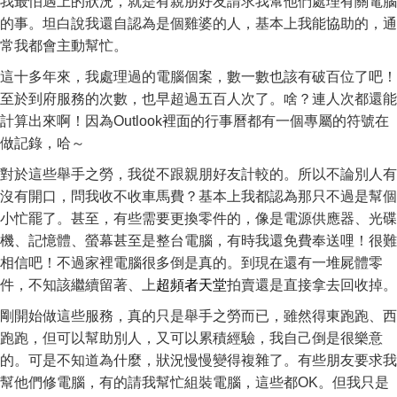
我最怕遇上的狀況，就是有親朋好友請求我幫他們處理有關電腦
的事。坦白說我還自認為是個雞婆的人，基本上我能協助的，通
常我都會主動幫忙。
這十多年來，我處理過的電腦個案，數一數也該有破百位了吧！
至於到府服務的次數，也早超過五百人次了。啥？連人次都還能
計算出來啊！因為Outlook裡面的行事曆都有一個專屬的符號在
做記錄，哈～
對於這些舉手之勞，我從不跟親朋好友計較的。所以不論別人有
沒有開口，問我收不收車馬費？基本上我都認為那只不過是幫個
小忙罷了。甚至，有些需要更換零件的，像是電源供應器、光碟
機、記憶體、螢幕甚至是整台電腦，有時我還免費奉送哩！很難
相信吧！不過家裡電腦很多倒是真的。到現在還有一堆屍體零
件，不知該繼續留著、上
超頻者天堂
拍賣還是直接拿去回收掉。
剛開始做這些服務，真的只是舉手之勞而已，雖然得東跑跑、西
跑跑，但可以幫助別人，又可以累積經驗，我自己倒是很樂意
的。可是不知道為什麼，狀況慢慢變得複雜了。有些朋友要求我
幫他們修電腦，有的請我幫忙組裝電腦，這些都OK。但我只是