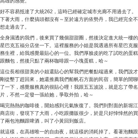
高雄的感覺。
好不容易抵達了大統262，這時已經確定城市光廊不用過去了。
下著大雨，什麼搞頭都沒有～至於遠方的依勢丹，我已經完全不
想走過去了。
全身濕透的我們，後來買了幾個甜甜圈，然後決定進大統一樓的
星巴克五福分店坐一下。這裡服務的小姐是我遇過所有星巴克服
務生裡，給我感覺最貼心的一位。我們厚臉皮的吃了試吃的蛋糕
跟麵包，然後只點了兩杯咖啡跟一小塊蛋糕，哈～
這位長相很甜美的小姐還貼心的幫我們把餐點端過來，我們說才
剛從墾丁趕回來，她還推薦我們船帆石方面的民宿，簡單的閒聊
了一下，感覺服務真的很貼心哩！我跟五五波說，就是忘了帶名
片，不然一定發一張給她，爭取外拍，哈～
喝完熱熱的咖啡後，開始感到元氣恢復了。我們到對面的新堀江
商店街，發現下了大雨，小吃跟攤販很少，於是只好悻悻然的買
了兩包泡麵跟啤酒，叫了小黃回到飯店。
就這樣，在高雄唯一的自由夜，就這樣的消耗掉了。看著泡麵跟