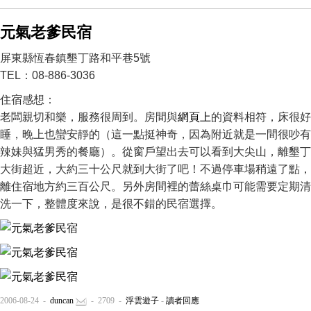
元氣老爹民宿
屏東縣恆春鎮墾丁路和平巷5號
TEL：08-886-3036
住宿感想：
老闆親切和樂，服務很周到。房間與
網頁上
的資料相符，床很好
睡，晚上也蠻安靜的（這一點挺神奇，因為附近就是一間很吵有
辣妹與猛男秀的餐廳）。從窗戶望出去可以看到大尖山，離墾丁
大街超近，大約三十公尺就到大街了吧！不過停車場稍遠了點，
離住宿地方約三百公尺。另外房間裡的蕾絲桌巾可能需要定期清
洗一下，整體度來說，是很不錯的民宿選擇。
2006-08-24 -
duncan
- 2709 -
浮雲遊子
-
讀者回應