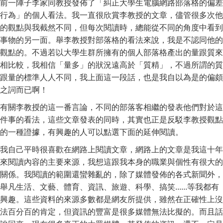
前一陣子李家同教授發佈了「糾正大學生電腦網路部落格的偏差
行為」的個人看法。我一直很欣賞李教授的文章，儘管很多次他
的觀點與我截然不同，但每次閱讀時，總能從不同的角度中看到
事物的另一面。舉李教授對部落格的看法來說，我是不認同他的
觀點的。不過若以大學生群所擁有的個人部落格產出的量跟質來
相比較，我相信「量多」的狀況遠高於「質精」，不過所謂的質
跟量的標準人人不同，我上面這一段話，也是我自以為是的偏頗
之詞而已啊！
有關李教授的這一番言論，不同的部落客相繼的發表他們對於這
件事的看法，這些文章發表的同時，其實也正是反駁李教授觀點
的一種證據，有興趣的人可以點選下面的延伸閱讀。
我自己平時很喜歡在網路上閱讀文章，網路上的文章是我這十年
來閱讀內容的主要來源，我想這跟我本身的職業與個性有很大的
關係。我閱讀的範圍還蠻雜亂的，除了媒體發佈的各式新聞外，
舉凡生活、文藝、體育、資訊、旅遊、科學、搞笑......等我都有
興趣。這些資料的來源多數都是網友所提供，雖然在正確性上沒
法百分百的肯定，但資訊的豐富是很多媒體無法比擬的。而且話