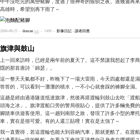
中午沒吃完的萬巒豬腳，度過了很神奇的狼狽之夜。過幾週再來
高雄時，希望別再下雨了～
2006-08-25 -
duncan
- 1490 -
影像日記
-
讀者回應
旗津與鼓山
上一回來訪時，已經是兩年前的夏天了。這不禁讓我想起了李商
隱的那首唐詩「錦瑟」。
這一整天天氣都不好，昨晚下了一場大雷雨，今天四處都還是濕
答答的，可以看到一灘灘的積水，一不小心就會踩的褲腳全濕。
這趟是經由過港隧道抵達旗津，然後再搭渡輪到鼓山去吃「渡船
頭海之冰」。旗津渡船口旁的警局很貼心，提供了許多輛免費的
腳踏車供遊客使用。這一趟到南部之旅，發現了許多小型的摩托
車，實在是很可愛。有的人還三貼哩！實在是太強了～
我一直覺得，若這渡輪也能大到容納汽車，那就更酷了。在渡船
口邊看到一排的帆船，乍看之下會搞不清楚自己身處在哪裡呢？