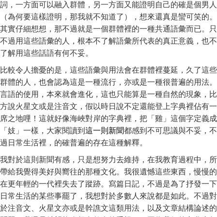
詞，一方面可以融入群體，另一方面又能證明自己的確是個男人
（為何要這樣證明，那我就不知道了），想來還真是蠻可笑的。
其實仔細想想，那不過就是一個群體裡的一種共通語彙而已。只
不過用這些語彙的人，根本不了解語彙所代表的真正意義，也不
了解用這些話語有何不妥。
比較令人擔憂的是，這些語彙與用法會在群體裡蔓延，久了這些
群體的人，也會認為這是一種流行，亦或是一種很普遍的用法。
言語的使用，本來就會進化，這也只能算是一種自然的現象，比
方說火星文或是注音文，假以時日說不定還能登上字典裡佔有一
席之地哩！這就好像海峽對岸的字典裡，把「雞」這個字定義成
「妓」一樣，大家閱讀到
這一則新聞
都感到不可思議與不妥，不
過日常生活裡，的確普遍的存在這種解釋。
我對於這則新聞有感，只是想努力去維持，在我教育過程中，所
帶給我覺得美好與嚮往的那種文化。我很遺憾這些東西，慢慢的
在更年輕的一代裡失去了蹤跡。寫篇日記，不過是為了抒發一下
日常生活的某些事罷了，我想對於多數人來說都是如此。不過對
於注音文、火星文亦或是幹譙文這類用法，以及文章結構論述的