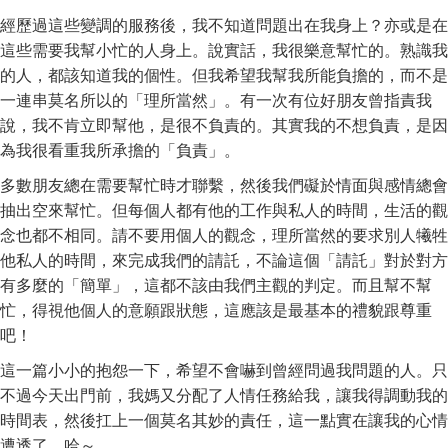
經歷過這些變調的服務後，我不知道問題出在我身上？亦或是在
這些需要我幫小忙的人身上。說實話，我很樂意幫忙的。熟識我
的人，都該知道我的個性。但我希望我幫我所能負擔的，而不是
一連串莫名所以的「理所當然」。有一次有位好朋友曾指責我
說，我不肯立即幫他，是很不負責的。其實我的不想負責，是因
為我很看重我所承擔的「負責」。
多數朋友總在需要幫忙時才聯繫，然後我們礙於情面與感情總會
抽出空來幫忙。但每個人都有他的工作與私人的時間，生活的觀
念也都不相同。請不要用個人的觀念，理所當然的要求別人犧牲
他私人的時間，來完成我們的請託，不論這個「請託」對於對方
有多麼的「簡單」，這都不該由我們主觀的判定。而且幫不幫
忙，得視他個人的意願跟狀態，這應該是最基本的禮貌跟尊重
吧！
這一篇小小的抱怨一下，希望不會嚇到曾經問過我問題的人。只
不過今天出門前，我媽又分配了人情任務給我，讓我得調動我的
時間表，然後扛上一個莫名其妙的責任，這一點實在讓我的心情
遭透了，哈～