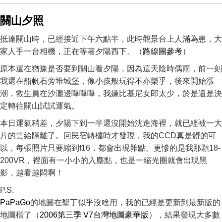
關山夕照
抵達關山時，已經接近下午六點半，此時觀景台上人滿為患，大
家人手一台相機，正在等著夕陽西下。（
路線圖參考
）
原本還在猶豫是否要到關山看夕陽，因為這天陰時偶雨，前一刻
我還在船帆石旁堆城堡，像小孩般玩得不亦樂乎，後來開始漲
潮，救生員在沙灘邊嗶嗶嗶，我嫌比基尼女郎太少，於是還是決
定轉往關山試試運氣。
本日運氣稍差，夕陽下到一半還沒開始沈進海裡，就已經被一大
片的雲給隔離了。回民宿轉檔時才發現，我的CCD真是髒的可
以，每張照片只要縮到f16，都會出現雜點。更慘的是我那顆18-
200VR，裡面有一小小的入塵點，也是一縮光圈就會出現黑
影，越看越悶啊！
P.S.
PaPaGo
的地圖在墾丁似乎沒啥用，我的已經是更新到最新版的
地圖檔了（
2006第三季 V7台灣地圖豪華版
），結果發現大多數