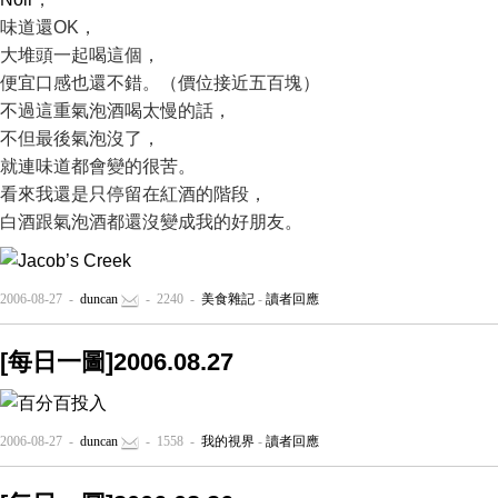
味道還OK，
大堆頭一起喝這個，
便宜口感也還不錯。（價位接近五百塊）
不過這重氣泡酒喝太慢的話，
不但最後氣泡沒了，
就連味道都會變的很苦。
看來我還是只停留在紅酒的階段，
白酒跟氣泡酒都還沒變成我的好朋友。
2006-08-27 -
duncan
- 2240 -
美食雜記
-
讀者回應
[每日一圖]2006.08.27
2006-08-27 -
duncan
- 1558 -
我的視界
-
讀者回應