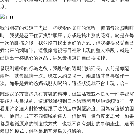
度。
我很明確的知道了煮出一杯我愛的咖啡的流程，偏偏每次煮咖啡
時，我就是忍不住要換點順序，亦或是搞出別的花樣。於是在每
一次的亂搞之後，我並沒有找出更好的方式，但我卻得忍受自己
煮出來的爛咖啡。這很像電視節目裡常出現的整人橋段，就是自
己調出一杯噁心的飲品，結果最後還是自己得喝掉。
發現到這樣的行為之後，我亂搞的週期開始延長。以前是每隔一
兩杯，就會亂搞一次。現在大約是隔一、兩週後才會再發作一
次。如果是煮給爸媽或朋友喝的，這些狀況就不會出現，哈～
雖然說多方嘗試具有實驗的精神，但生活裡並不是每一件事都需
要多方去嘗試的。這讓我聯想到日本綜藝節目與旅遊頻道裡，常
看見許多達人對於技藝跟手法的追求與嚴謹度。因為有這樣的固
執，他們才成了不同領域的達人。但從另一個角度來思考，如果
都是遵循原來的制度或方式，也就不會有創新的事物產生。這兩
種思維模式，似乎是相互矛盾與抵觸的。