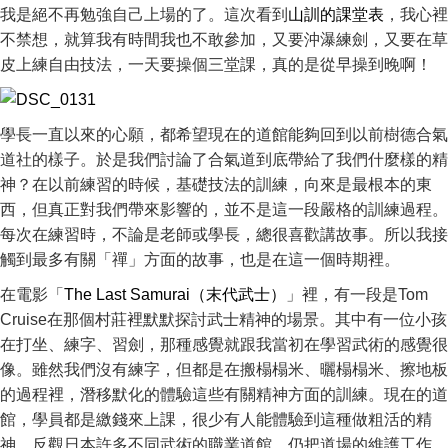
我是絕不再勉強自己上場的了。這次看到
山訓的課堂表
，我心裡
不禁想，就算我有時間我也不敢參加，又要沖瀑練劍，又要在草
皮上練自由技法，一天要操個三堂課，真的是從早操到晚啊！
學長一直以來的心願，都希望現在的道館能夠回到以前樹德合氣
道社的樣子。於是我們討論了合氣道到底帶給了我們什麼樣的精
神？在以前練習的時候，基礎技法的訓練，向來是最根本的東
西，但真正對我們帶來影響的，並不是這一段嚴格的訓練過程。
每次在練習時，不論是老師或學長，總很喜歡講故事。所以我接
觸到最多有關「禪」方面的故事，也是在這一個時期裡。
在電影「
The Last Samurai（末代武士）
」裡，有一段是Tom
Cruise在那個村莊裡默默探討武士精神的場景。其中有一位小孩
在打坐、練字、習劍，那種感覺就跟我當初在學習武術的感覺很
像。雖然我們沒有練字，但都是在搬榻榻米、曬榻榻米、擦地板
的過程裡，潛移默化的體驗這些有關精神方面的訓練。現在的道
館，學員都是繳錢來上課，很少有人能體驗到這種做粗活的精
神。反觀日本許多不同武術的職業道館，仍把道場的維護工作，