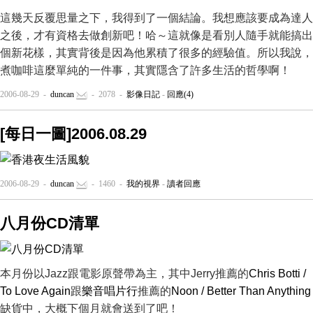
這幾天反覆思量之下，我得到了一個結論。我想應該要成為達人
之後，才有資格去做創新吧！哈～這就像是看別人隨手就能搞出
個新花樣，其實背後是因為他累積了很多的經驗值。所以我說，
煮咖啡這麼單純的一件事，其實隱含了許多生活的哲學啊！
2006-08-29 -
duncan
- 2078 -
影像日記
-
回應(4)
[每日一圖]2006.08.29
2006-08-29 -
duncan
- 1460 -
我的視界
-
讀者回應
八月份CD清單
本月份以Jazz跟電影原聲帶為主，其中Jerry推薦的
Chris Botti /
To Love Again
跟
樂音唱片行
推薦的
Noon / Better Than Anything
缺貨中，大概下個月就會送到了吧！