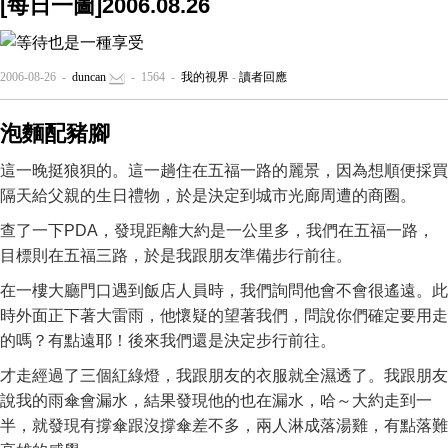
[每日一圖]2006.08.26
2006-08-26 -
duncan
- 1564 -
我的視界
-
讀者回應
泡麵配豬腳
這一晚挺狼狽的。這一趟住在五福一路的麗景，因為想順便採買
隔天給父親的生日禮物，於是決定到城市光廊周遭的商圈。
查了一下PDA，發現距離大約是一公里多，我們在五福一路，
目標則在五福三路，於是我跟朋友準備步行前往。
在一樓大廳門口遇到飯店人員時，我們詢問他會不會很遙遠。此
時外面正下著大雷雨，他懷疑的望著我們，問說你們確定要用走
的嗎？有點遠耶！後來我們還是決定步行前往。
才走經過了三個紅綠燈，我跟朋友的衣服就全濕透了。我跟朋友
說我的雨傘會漏水，結果發現他的也在漏水，哈～大約走到一
半，就發現有撐傘跟沒撐傘差不多，兩人淋成落湯雞，有點落難