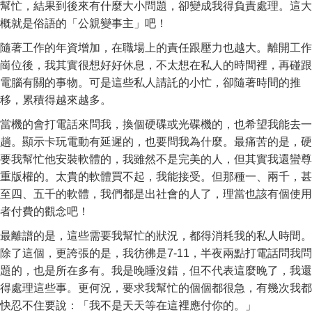
幫忙，結果到後來有什麼大小問題，卻變成我得負責處理。這大
概就是俗語的「公親變事主」吧！
隨著工作的年資增加，在職場上的責任跟壓力也越大。離開工作
崗位後，我其實很想好好休息，不太想在私人的時間裡，再碰跟
電腦有關的事物。可是這些私人請託的小忙，卻隨著時間的推
移，累積得越來越多。
當機的會打電話來問我，換個硬碟或光碟機的，也希望我能去一
趟。顯示卡玩電動有延遲的，也要問我為什麼。最痛苦的是，硬
要我幫忙他安裝軟體的，我雖然不是完美的人，但其實我還蠻尊
重版權的。太貴的軟體買不起，我能接受。但那種一、兩千，甚
至四、五千的軟體，我們都是出社會的人了，理當也該有個使用
者付費的觀念吧！
最離譜的是，這些需要我幫忙的狀況，都得消耗我的私人時間。
除了這個，更誇張的是，我彷彿是7-11，半夜兩點打電話問我問
題的，也是所在多有。我是晚睡沒錯，但不代表這麼晚了，我還
得處理這些事。更何況，要求我幫忙的個個都很急，有幾次我都
快忍不住要說：「我不是天天等在這裡應付你的。」