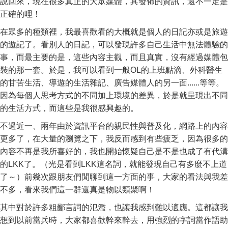
說回來，現在很多真正的大眾媒體，其發佈的資訊，還不一定是
正確的哩！
在眾多的種類裡，我最喜歡看的大概就是個人的日記亦或是旅遊
的遊記了。看別人的日記，可以發現許多自己生活中無法體驗的
事，而最主要的是，這些內容主觀，而且真實，沒有經過媒體包
裝的那一套。於是，我可以看到一般OL的上班點滴、外科醫生
的甘苦生活、導遊的生活雜記、廣告媒體人的另一面......等等。
因為每個人思考方式的不同加上環境的差異，於是就呈現出不同
的生活方式，而這些是我很感興趣的。
不過近一、兩年由於資訊平台的親民性與普及化，網路上的內容
更多了，在大量的瀏覽之下，我反而感到有些疲乏，因為很多的
內容不再是我所喜好的，我也開始懷疑自己是不是也成了有代溝
的LKK了。（光是看到LKK這名詞，就能發現自己有多麼不上道
了～）前幾次跟朋友們閒聊到這一方面的事，大家的看法與我差
不多，看來我們這一群還真是物以類聚啊！
其中對於許多粗鄙言詞的氾濫，也讓我感到難以適應。這都讓我
想到以前當兵時，大家都喜歡幹來幹去，用強烈的字詞當作語助