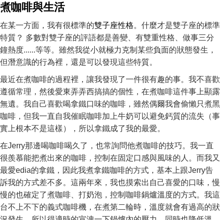
煮咖啡與生活
在某一方面，我有很標準的
雙子座性格
。什麼才是雙子座的標準
特質？ 多數對雙子座的評語都是善變、有雙重性格、做事三分
鐘熱度......等等。雖然我從小就極力克制某些負面的狀態發生，
但潛意識的行為裡，還是可以發現這些特質。
最近在煮咖啡的過程裡，讓我發現了一件很有趣的事。我不喜歡
遵循常理，然後愛東弄弄西搞搞的個性，在煮咖啡這件事上顯露
無遺。我自己喜歡喝拿鐵口味的咖啡，雖然偶爾我會偷懶只煮黑
咖啡，但我一直自我催眠咖啡加上牛奶可以避免鈣質的流失（事
實上根本不是這樣），所以拿鐵成了我的最愛。
在Jerry那邊喝咖啡喝久了，也常詢問他煮咖啡的技巧。我一直
很羨慕能把煮出來的咖啡，控制在固定口感與風味的人。而我又
最愛edia的拿鐵，因此我煮拿鐵咖啡的方式，基本上跟Jerry告
訴我的方式差不多。這兩年來，我也摸索出自己喜愛的口味，慢
慢的也確定了煮咖啡、打奶泡，控制咖啡鍋爐溫度的方式。我這
台不上不下的義式咖啡機，在煮第二輪時，溫度就會有過高的狀
況發生，所以得適時的宣洩一下鍋爐內的壓力，同時也降低溫