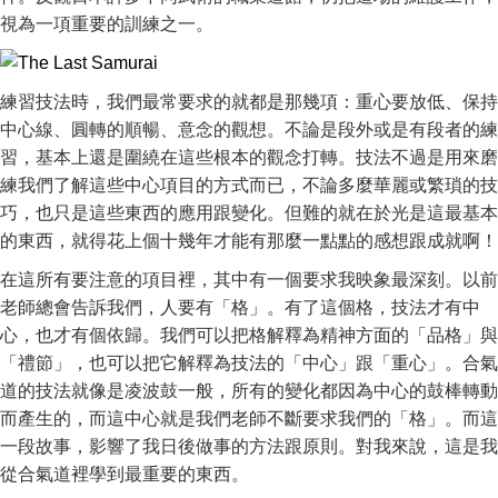
視為一項重要的訓練之一。
練習技法時，我們最常要求的就都是那幾項：重心要放低、保持
中心線、圓轉的順暢、意念的觀想。不論是段外或是有段者的練
習，基本上還是圍繞在這些根本的觀念打轉。技法不過是用來磨
練我們了解這些中心項目的方式而已，不論多麼華麗或繁瑣的技
巧，也只是這些東西的應用跟變化。但難的就在於光是這最基本
的東西，就得花上個十幾年才能有那麼一點點的感想跟成就啊！
在這所有要注意的項目裡，其中有一個要求我映象最深刻。以前
老師總會告訴我們，人要有「格」。有了這個格，技法才有中
心，也才有個依歸。我們可以把格解釋為精神方面的「品格」與
「禮節」，也可以把它解釋為技法的「中心」跟「重心」。合氣
道的技法就像是凌波鼓一般，所有的變化都因為中心的鼓棒轉動
而產生的，而這中心就是我們老師不斷要求我們的「格」。而這
一段故事，影響了我日後做事的方法跟原則。對我來說，這是我
從合氣道裡學到最重要的東西。