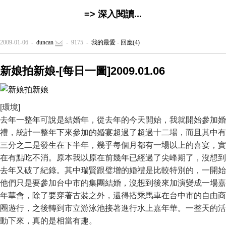
=> 深入閱讀...
2009-01-06 -
duncan
- 9175 -
我的最愛
-
回應(4)
新娘拍新娘-[每日一圖]2009.01.06
[環境]
去年一整年可說是結婚年，從去年的今天開始，我就開始參加婚
禮，統計一整年下來參加的婚宴超過了超過十二場，而且其中有
三分之二是發生在下半年，幾乎每個月都有一場以上的喜宴，實
在有點吃不消。原本我以原在前幾年已經過了尖峰期了，沒想到
去年又破了紀錄。其中瑞賢跟璧增的婚禮是比較特別的，一開始
他們只是要參加台中市的集團結婚，沒想到後來加演變成一場嘉
年華會，除了要穿著古裝之外，還得搭乘馬車在台中市的自由商
圈遊行，之後轉到市立游泳池接著進行水上嘉年華。一整天的活
動下來，真的是相當有趣。