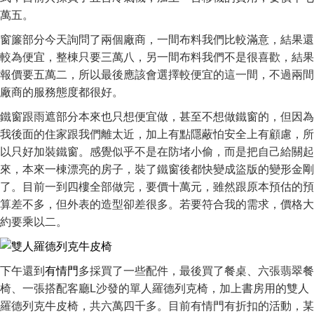
萬五。
窗簾部分今天詢問了兩個廠商，一間布料我們比較滿意，結果還
較為便宜，整棟只要三萬八，另一間布料我們不是很喜歡，結果
報價要五萬二，所以最後應該會選擇較便宜的這一間，不過兩間
廠商的服務態度都很好。
鐵窗跟雨遮部分本來也只想便宜做，甚至不想做鐵窗的，但因為
我後面的住家跟我們離太近，加上有點隱蔽怕安全上有顧慮，所
以只好加裝鐵窗。感覺似乎不是在防堵小偷，而是把自己給關起
來，本來一棟漂亮的房子，裝了鐵窗後都快變成盜版的變形金剛
了。目前一到四樓全部做完，要價十萬元，雖然跟原本預估的預
算差不多，但外表的造型卻差很多。若要符合我的需求，價格大
約要乘以二。
下午還到
有情門
多採買了一些配件，最後買了餐桌、六張翡翠餐
椅、一張搭配客廳L沙發的單人羅德列克椅，加上書房用的雙人
羅德列克牛皮椅，共六萬四千多。目前有情門有折扣的活動，某