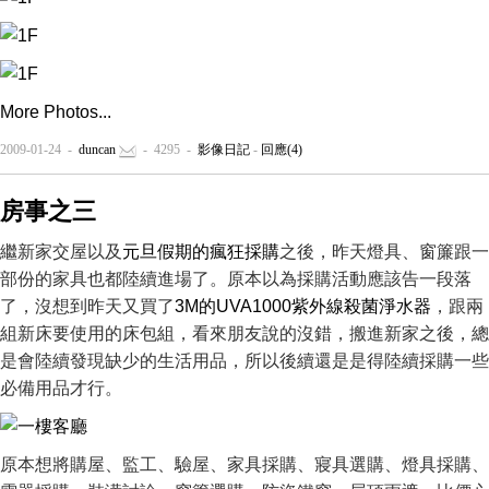
More Photos...
2009-01-24 -
duncan
- 4295 -
影像日記
-
回應(4)
房事之三
繼新家交屋以及
元旦假期的瘋狂採購
之後，昨天燈具、窗簾跟一
部份的家具也都陸續進場了。原本以為採購活動應該告一段落
了，沒想到昨天又買了
3M的UVA1000紫外線殺菌淨水器
，跟兩
組新床要使用的床包組，看來朋友說的沒錯，搬進新家之後，總
是會陸續發現缺少的生活用品，所以後續還是是得陸續採購一些
必備用品才行。
原本想將購屋、監工、驗屋、家具採購、寢具選購、燈具採購、