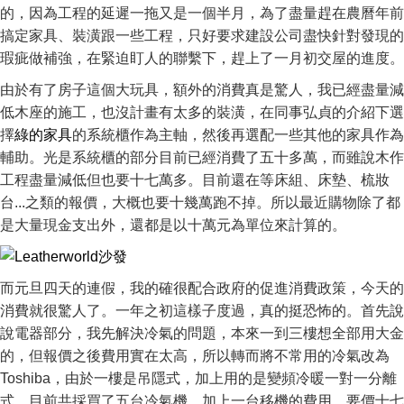
的，因為工程的延遲一拖又是一個半月，為了盡量趕在農曆年前
搞定家具、裝潢跟一些工程，只好要求建設公司盡快針對發現的
瑕疵做補強，在緊迫盯人的聯繫下，趕上了一月初交屋的進度。
由於有了房子這個大玩具，額外的消費真是驚人，我已經盡量減
低木座的施工，也沒計畫有太多的裝潢，在同事弘貞的介紹下選
擇
綠的家具
的系統櫃作為主軸，然後再選配一些其他的家具作為
輔助。光是系統櫃的部分目前已經消費了五十多萬，而雖說木作
工程盡量減低但也要十七萬多。目前還在等床組、床墊、梳妝
台...之類的報價，大概也要十幾萬跑不掉。所以最近購物除了都
是大量現金支出外，還都是以十萬元為單位來計算的。
而元旦四天的連假，我的確很配合政府的促進消費政策，今天的
消費就很驚人了。一年之初這樣子度過，真的挺恐怖的。首先說
說電器部分，我先解決冷氣的問題，本來一到三樓想全部用大金
的，但報價之後費用實在太高，所以轉而將不常用的冷氣改為
Toshiba，由於一樓是吊隱式，加上用的是變頻冷暖一對一分離
式，目前共採買了五台冷氣機，加上一台移機的費用，要價十七