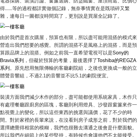
電器採購、裝潢討論、窗簾選購、防盜鐵窗、屋頂雨遮、比價心
得......等的過程都詳實做個記錄，無奈事情實在是既瑣碎又繁
雜，連每日一圖都沒時間寫了，更別說是買屋全記錄了。
由於我們是首次購屋，預算也有限，所以盡可能用混搭的模式來
營造出我們想要的感覺。所謂的混搭不是風格上的混搭，而是預
算跟品牌上的混搭。例如之前我一直希望電視可以是
Sony的
Bravia系列
，但礙於預算的考量，最後選擇了
Toshiba的REGZA
系列
。原先想用無限傳輸的客廳劇院組，之後也更換成一般的立
體聲音響組，不過2.1的音響並不比5.1的劇院便宜。
裝潢方面我們減少木作的部分，盡可能都使用系統家具，木作只
有處理餐廳跟廚房的區塊，客廳則利用燈具、沙發跟窗簾來作一
點視覺上的變化，所以這些東西的挑選與議價，花了不少的時
間。對於家裡的長輩來說，在沒看到房子成形之前，對於我們的
選擇總覺得相當的模糊，我們也很難去溝通之後會是什麼面貌。
所以我們在細節上的某些堅持，有時候也會讓他們不太能接受。