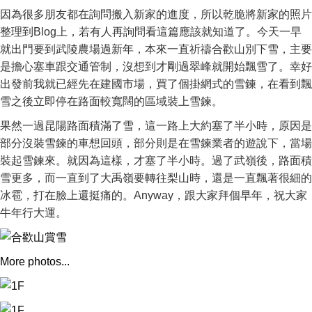
因為很多朋友都在詢問搬入新家的進度，所以乾脆將新家的照片
整理到Blog上，若有人再詢問看這篇應該就知道了。今天一早
就出門要到武陵農場過新年，本來一直祈禱合歡山別下雪，主要
是擔心塞車跟交通管制，沒想到才剛過翠峰就開始飄雪了。幸好
出發前我就已經先在建國市場，買了個掛網式的雪鍊，在看到飄
雪之後立即停在路面較寬闊的區域裝上雪鍊。
果然一過昆陽路面積滿了雪，這一路上大約塞了半小時，原因是
部分沒裝雪鍊的車想回頭，部分則是在雪鍊業者的遊說下，當場
裝起雪鍊來。就因為這樣，才塞了半小時。過了武嶺後，路面積
雪更多，而一直到了大禹嶺要轉往梨山時，還是一直飄著很細的
冰雹，打在臉上還挺痛的。Anyway，跟大家拜個早年，祝大家
牛年行大運。
More photos...