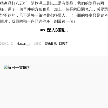
些產品打八五折，購物滿三萬以上還有贈品，我們的贈品有兩
樣，選了一個單件的方形腳几，加上一個長的田園凳几，感覺還
蠻不錯的，只不過每一筆消費都很驚人。（下面的餐桌只是參考
圖片，我買的那一座已經停產，剩最後一個）
=> 深入閱讀...
2009-01-01 -
duncan
- 13386 -
影像日記
-
回應(7)