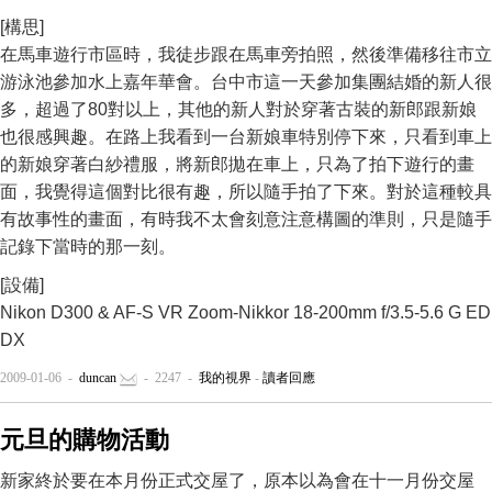
[構思]
在馬車遊行市區時，我徒步跟在馬車旁拍照，然後準備移往市立
游泳池參加水上嘉年華會。台中市這一天參加集團結婚的新人很
多，超過了80對以上，其他的新人對於穿著古裝的新郎跟新娘
也很感興趣。在路上我看到一台新娘車特別停下來，只看到車上
的新娘穿著白紗禮服，將新郎拋在車上，只為了拍下遊行的畫
面，我覺得這個對比很有趣，所以隨手拍了下來。對於這種較具
有故事性的畫面，有時我不太會刻意注意構圖的準則，只是隨手
記錄下當時的那一刻。
[設備]
Nikon D300 & AF-S VR Zoom-Nikkor 18-200mm f/3.5-5.6 G ED
DX
2009-01-06 -
duncan
- 2247 -
我的視界
-
讀者回應
元旦的購物活動
新家終於要在本月份正式交屋了，原本以為會在十一月份交屋