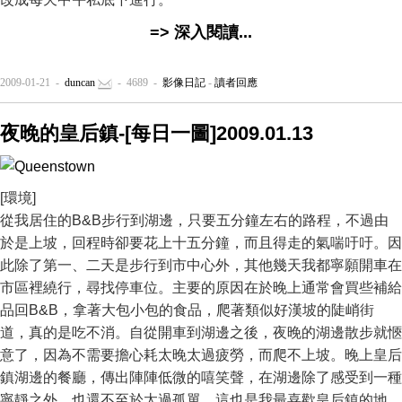
=> 深入閱讀...
2009-01-21 -
duncan
- 4689 -
影像日記
-
讀者回應
夜晚的皇后鎮-[每日一圖]2009.01.13
[環境]
從我居住的B&B步行到湖邊，只要五分鐘左右的路程，不過由
於是上坡，回程時卻要花上十五分鐘，而且得走的氣喘吁吁。因
此除了第一、二天是步行到市中心外，其他幾天我都寧願開車在
市區裡繞行，尋找停車位。主要的原因在於晚上通常會買些補給
品回B&B，拿著大包小包的食品，爬著類似好漢坡的陡峭街
道，真的是吃不消。自從開車到湖邊之後，夜晚的湖邊散步就愜
意了，因為不需要擔心耗太晚太過疲勞，而爬不上坡。晚上皇后
鎮湖邊的餐廳，傳出陣陣低微的嘻笑聲，在湖邊除了感受到一種
寧靜之外，也還不至於太過孤單。這也是我最喜歡皇后鎮的地