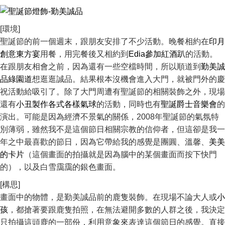
[環境]
聖誕節的前一個週末，跟朋友安排了不少活動。晚餐相約在
印月
創意東方宴
用餐，用完餐後又相約到
Edia參加紅酒趴
的活動。
在跟朋友相會之前，因為還有一些空檔時間，所以順道到
勤美誠
品綠園道
想逛逛誠品。結果根本沒機會進入大門，就被門外的慶
祝活動給吸引了。除了大門周遭有聖誕節的相關裝飾之外，現場
還有
小丑製作各式各樣氣球
的活動，同時也有
聖誕爵士音樂會
的
演出。可能是因為經濟不景氣的關係，2008年聖誕節的氣氛特
別薄弱，雖然我不是這個節日相關宗教的信仰者，但這卻是我一
年之中最喜歡的節日，因為它帶給我的感覺是團圓、溫馨、
美美
的卡片
（這個畫面的拍攝就是因為腦中的某個畫面而按下快門
的），以及白雪靄靄的銀色畫面。
[構思]
畫面中的物體，是勤美誠品前的鹿隻裝飾。在現場不論大人或
小
孩
，都搶著要跟鹿隻拍照，在無法避開多數的人群之後，我決定
只拍攝這頭鹿的一部份，利用意象來表達這個節日的感覺。直接