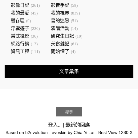
影像日記
影音手記
(261)
(58)
我的最愛
我的視界
(45)
(839)
暫存區
書的迷戀
(0)
(51)
浮雲遊子
演講活動
(220)
(14)
當式攝影
研究生日記
(36)
(10)
網路行銷
美食雜記
(12)
(61)
資訊工程
開始懂了
(111)
(4)
文章彙集
登入...
|
最新的回應
Based on
b2evolution
- evoskin by
Chia Yi Lai
- Best View 1280 X