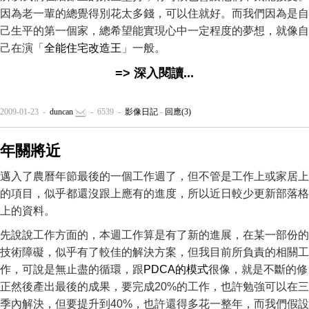
因為老一輩的總覺得別花太多錢，可以住就好。而我們因為是自
己生平的第一個家，總希望能實現心中一定程度的夢想，就像自
己在演「
全能住宅改造王
」一般。
=> 深入閱讀...
2009-01-23 -
duncan
- 6539 -
影像日記
-
回應(3)
年關將近
邁入了農曆年節最後的一個工作週了，但不管是工作上或家居上
的項目，似乎都還沒跟上應有的進度，所以近日較少更新部落格
上的資料。
先說說工作方面的，本週工作算是有了新的進展，在某一部份的
技術障礙，似乎有了較佳的解決方案，但我目前所負責的相關工
作，可說是無止盡的循環，跟
PDCA的模式
很像，就是不斷的修
正然後產出最後的成果，要完成20%的工作，也許勉強可以在三
季內解決，但要提升到40%，也許還得多花一整年，而我們假設