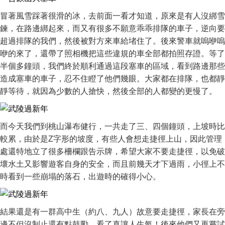
冒著風雪踩著很滑的冰，去前面一看才知道，原來是有人沒綁雪
鍊，在路邊綁起來，而又有很多不願意乖乖排隊的車子，逆向要
超過排隊的我們，然後被對方來車給堵住了。後來警車就嗚咿嗚
咿的來了，還帶了照相機把這些違規的車全部都拍照存證。等了
半個多鐘頭，我們終於順利通過這段塞車的區域，看到路邊那些
造成塞車的車子，忍不住瞪了他們幾眼。大家都在排隊，也都靜
靜等待，就因為少數的人搶快，然後全部的人都變的更慢了。
而今天我們到桃山瀑布健行，一共走了三、四個鐘頭，上坡時比
較累，由於是Z字形的坡度，有些人會想走捷徑上山，因此管理
處還特地立了很多柵欄跟告示牌，希望大家不要走捷徑，以免破
壞水土又影響遊客自身的安全，而且前幾天才下過雨，小徑上不
時看到一些崩塌的落石，出遊時的確得小心。
結果還是有一群高中生（約八、九人）故意要走捷徑，家長在旁
邊不但沒制止還有點鼓勵，看了真讓人生氣！後來他們又再嘗試