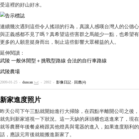
受這裡的好山好水。
連續幾次遇到這些令人搖頭的行為，真讓人感嘆台灣人的公德心
與正義感都不見了嗎？真希望這些害群之馬能少一點，也希望有
更多的人願意挺身而出，制止這些影響大眾權益的人。
延伸閱讀：
武陵 一般休閒型＋挑戰型路線 合法的自行車路線
武陵農場
2009-01-25 -
duncan
- 2892 -
影像日記
-
回應(4)
新家進度照片
昨天公司下午三點就開始進行大掃除，在四點半離開公司之後，
就先到新家巡視一下狀況。這一天缺的床頭櫃也送進來了，現在
就等農曆年後餐桌椅跟其他燈具與電器的進入，如果進度順利的
話，應該元宵後就能搬進新家了。