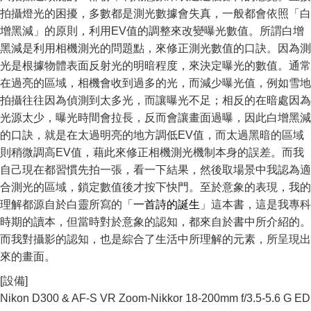
拍攝燈光的困擾，多數都是測光數據會失真，一般都會依照「白
增黑減」的原則，利用EV值的調整來改變曝光數值。所謂白增
黑減是利用相機測光的問題點，來修正測光數值的口訣。因為測
光是根據物體表面反射光的明暗程度，來決定曝光的數值。通常
在過亮的區域，相機會收到過多的光，而減少曝光值，例如雪地
拍攝往往因為偵測到太多光，而讓曝光不足；相反的在暗處因為
光源太少，曝光時間會拉長，反而會讓畫面過曝，因此白增黑減
的口訣，就是在太過明亮的地方調低EV值，而太過黑暗的區域
則稍微調高EV值，藉此來修正相機測光機制本身的誤差。而我
自己現在都習慣先拍一張，看一下結果，然後取場景中我認為適
合測光的區域，鎖定數值後才按下快門。至於意象的表現，我的
理解都源自於白靈所寫的「
一首詩的誕生
」這本書，這是我專科
時期的讀本，但當時對於意象的認知，都來自於書中所介紹的。
而我對攝影的認知，也是綜合了生活中所理解的元素，所呈現出
來的畫面。
[設備]
Nikon D300 & AF-S VR Zoom-Nikkor 18-200mm f/3.5-5.6 G ED