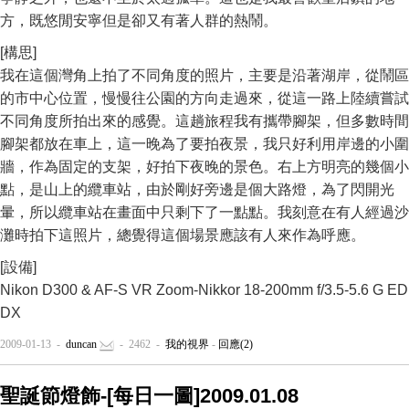
方，既悠閒安寧但是卻又有著人群的熱鬧。
[構思]
我在這個灣角上拍了不同角度的照片，主要是沿著湖岸，從鬧區
的市中心位置，慢慢往公園的方向走過來，從這一路上陸續嘗試
不同角度所拍出來的感覺。這趟旅程我有攜帶腳架，但多數時間
腳架都放在車上，這一晚為了要拍夜景，我只好利用岸邊的小圍
牆，作為固定的支架，好拍下夜晚的景色。右上方明亮的幾個小
點，是山上的纜車站，由於剛好旁邊是個大路燈，為了閃開光
暈，所以纜車站在畫面中只剩下了一點點。我刻意在有人經過沙
灘時拍下這照片，總覺得這個場景應該有人來作為呼應。
[設備]
Nikon D300 & AF-S VR Zoom-Nikkor 18-200mm f/3.5-5.6 G ED
DX
2009-01-13 -
duncan
- 2462 -
我的視界
-
回應(2)
聖誕節燈飾-[每日一圖]2009.01.08