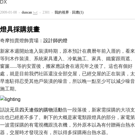
DX
2009-01-08 -
duncan
- 2301 -
我的視界
-
回應(1)
燈具採購規畫
奇摩拍賣燈飾賣場：
設計師的燈
新家本週開始進入裝潢時期，原本預計在農曆年前入厝的，看來
等到木作裝潢、系統家具遷入、冷氣施工、家具、鐵窗跟雨遮、
窗簾......等的安置後，搬家應該會在過完年之後了。這也有個好
處，就是目前我們社區還沒全部交屋，已經交屋的正在裝潢，太
早進駐得忍受其他戶裝潢的噪音，所以晚一點至少可以減少噪音
施工期。
話說
元旦四天連假的購物活動
告一段落後，新家需採購的大項支
出也已經差不多了。剩下的大概是家電類跟燈具的部分，家電第
一波需採購的有電視機跟洗衣機，另外原本以為有付贈兩台熱水
器，交屋時才發現沒有，所以得多採購兩台熱水器。