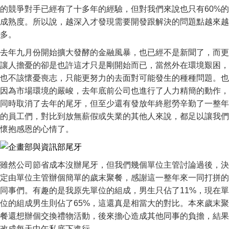
的競爭對手已經有了十多年的經驗，但對我們來說也只有60%的
成熟度。所以說，越深入才發現需要開發跟解決的問題點越來越
多。
去年九月份開始擴大發酵的金融風暴，也已經不是新聞了，而更
讓人擔憂的卻是也許這才只是剛開始而已，當然外在環境艱困，
也不該懷憂喪志，只能更努力的去面對可能發生的種種問題。也
因為市場環境的嚴峻，去年底前公司也進行了人力精簡的動作，
同時取消了去年的尾牙，但至少還有發放年終慰勞辛勤了一整年
的員工們，對比到放無薪假或失業的其他人來說，都足以讓我們
懷抱感恩的心情了。
雖然公司節省成本沒辦尾牙，但我們幾個單位主管討論過後，決
定由單位主管辦個簡單的歲末聚餐，感謝這一整年來一同打拼的
同事們。有趣的是我原先單位的組成，男生只佔了11%，現在單
位的組成男生則佔了65%，這還真是相當大的對比。本來歲末聚
餐還想辦個交換禮物活動，後來擔心造成其他同事的負擔，結果
改成每天中午私底下進行。