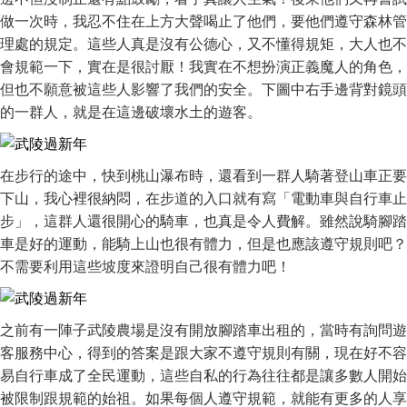
做一次時，我忍不住在上方大聲喝止了他們，要他們遵守森林管
理處的規定。這些人真是沒有公德心，又不懂得規矩，大人也不
會規範一下，實在是很討厭！我實在不想扮演正義魔人的角色，
但也不願意被這些人影響了我們的安全。下圖中右手邊背對鏡頭
的一群人，就是在這邊破壞水土的遊客。
在步行的途中，快到桃山瀑布時，還看到一群人騎著登山車正要
下山，我心裡很納悶，在步道的入口就有寫「電動車與自行車止
步」，這群人還很開心的騎車，也真是令人費解。雖然說騎腳踏
車是好的運動，能騎上山也很有體力，但是也應該遵守規則吧？
不需要利用這些坡度來證明自己很有體力吧！
之前有一陣子武陵農場是沒有開放腳踏車出租的，當時有詢問遊
客服務中心，得到的答案是跟大家不遵守規則有關，現在好不容
易自行車成了全民運動，這些自私的行為往往都是讓多數人開始
被限制跟規範的始祖。如果每個人遵守規範，就能有更多的人享