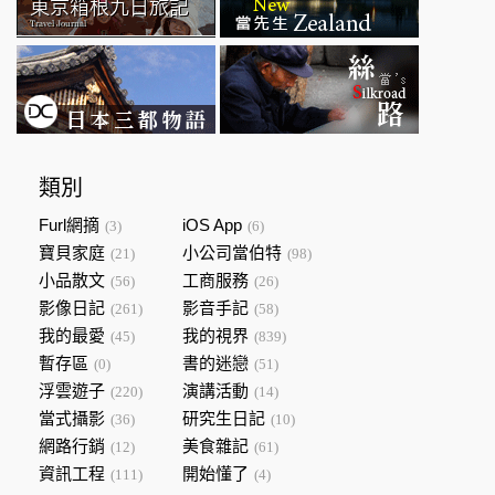
類別
Furl網摘
iOS App
(3)
(6)
寶貝家庭
小公司當伯特
(21)
(98)
小品散文
工商服務
(56)
(26)
影像日記
影音手記
(261)
(58)
我的最愛
我的視界
(45)
(839)
暫存區
書的迷戀
(0)
(51)
浮雲遊子
演講活動
(220)
(14)
當式攝影
研究生日記
(36)
(10)
網路行銷
美食雜記
(12)
(61)
資訊工程
開始懂了
(111)
(4)