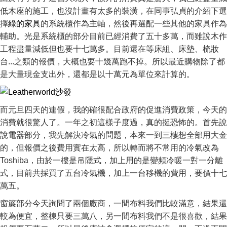
低木座的施工，也沒計畫有太多的裝潢，在同事弘貞的介紹下選
擇
綠的家具
的系統櫃作為主軸，然後再選配一些其他的家具作為
輔助。光是系統櫃的部分目前已經消費了五十多萬，而雖說木作
工程盡量減低但也要十七萬多。目前還在等床組、床墊、梳妝
台...之類的報價，大概也要十幾萬跑不掉。所以最近購物除了都
是大量現金支出外，還都是以十萬元為單位來計算的。
而元旦四天的連假，我的確很配合政府的促進消費政策，今天的
消費就很驚人了。一年之初這樣子度過，真的挺恐怖的。首先說
說電器部分，我先解決冷氣的問題，本來一到三樓想全部用大金
的，但報價之後費用實在太高，所以轉而將不常用的冷氣改為
Toshiba，由於一樓是吊隱式，加上用的是變頻冷暖一對一分離
式，目前共採買了五台冷氣機，加上一台移機的費用，要價十七
萬五。
窗簾部分今天詢問了兩個廠商，一間布料我們比較滿意，結果還
較為便宜，整棟只要三萬八，另一間布料我們不是很喜歡，結果