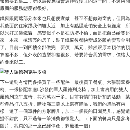
報價要五萬二，所以最後應該會選擇較便宜的這一間，不過兩間
廠商的服務態度都很好。
鐵窗跟雨遮部分本來也只想便宜做，甚至不想做鐵窗的，但因為
我後面的住家跟我們離太近，加上有點隱蔽怕安全上有顧慮，所
以只好加裝鐵窗。感覺似乎不是在防堵小偷，而是把自己給關起
來，本來一棟漂亮的房子，裝了鐵窗後都快變成盜版的變形金剛
了。目前一到四樓全部做完，要價十萬元，雖然跟原本預估的預
算差不多，但外表的造型卻差很多。若要符合我的需求，價格大
約要乘以二。
下午還到
有情門
多採買了一些配件，最後買了餐桌、六張翡翠餐
椅、一張搭配客廳L沙發的單人羅德列克椅，加上書房用的雙人
羅德列克牛皮椅，共六萬四千多。目前有情門有折扣的活動，某
些產品打八五折，購物滿三萬以上還有贈品，我們的贈品有兩
樣，選了一個單件的方形腳几，加上一個長的田園凳几，感覺還
蠻不錯的，只不過每一筆消費都很驚人。（下面的餐桌只是參考
圖片，我買的那一座已經停產，剩最後一個）