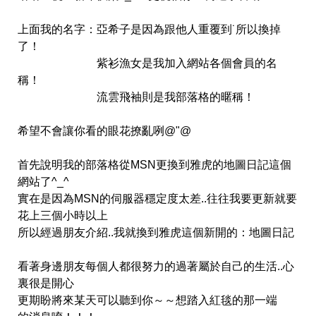
上面我的名字：亞希子是因為跟他人重覆到˙所以換掉
了！
紫衫漁女是我加入網站各個會員的名
稱！
流雲飛袖則是我部落格的暱稱！
希望不會讓你看的眼花撩亂咧@"@
首先說明我的部落格從MSN更換到雅虎的地圖日記這個
網站了^_^
實在是因為MSN的伺服器穩定度太差..往往我要更新就要
花上三個小時以上
所以經過朋友介紹..我就換到雅虎這個新開的：地圖日記
看著身邊朋友每個人都很努力的過著屬於自己的生活..心
裏很是開心
更期盼將來某天可以聽到你～～想踏入紅毯的那一端