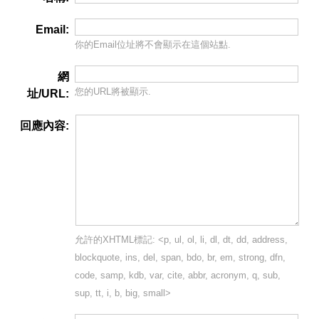
Email:
你的Email位址將
不會
顯示在這個站點.
網
您的URL將被顯示.
址/URL:
回應內容:
允許的XHTML標記: <p, ul, ol, li, dl, dt, dd, address,
blockquote, ins, del, span, bdo, br, em, strong, dfn,
code, samp, kdb, var, cite, abbr, acronym, q, sub,
sup, tt, i, b, big, small>