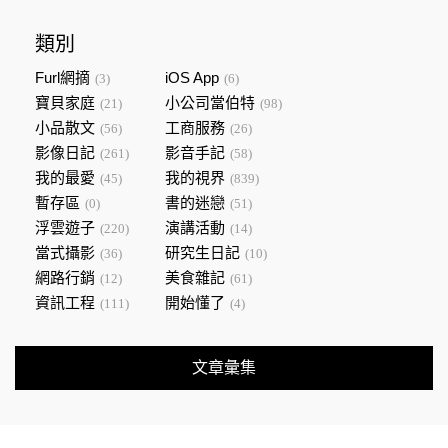
類別
Furl網摘
iOS App
(3)
(6)
寶貝家庭
小公司當伯特
(21)
(98)
小品散文
工商服務
(56)
(26)
影像日記
影音手記
(261)
(58)
我的最愛
我的視界
(45)
(839)
暫存區
書的迷戀
(0)
(51)
浮雲遊子
演講活動
(220)
(14)
當式攝影
研究生日記
(36)
(10)
網路行銷
美食雜記
(12)
(61)
資訊工程
開始懂了
(111)
(4)
文章彙集