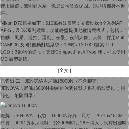
使用痕跡，無明顯入塵，也是公司貨過保固。鏡頭與機身不拆
售。
Nikon D70規格如下：610萬有效畫素；支援Nikon全系列AF、
AF-S，及DX系列鏡頭；功能轉盤提供七種情境模式，包括：全
自動、風景、近拍、運動、夜景、夜間人像、人像；採用Multi-
CAM900 及5點自動對焦系統；1.8吋 / 130,000畫素 TFT
LCD；3張/秒的連拍；支援CompactFlash Type I/II，可以使用
MD 微型硬碟。
[全文:]
已售出 二、JENOVA吉尼佛16000N（不含腳架）
JENOVA吉尼佛16000N 指南針休閒後背式系列攝影背包（ 墨
綠色，附防雨罩）
廠牌：JENOVA；代號：16000N深綠；尺寸：29x16x46CM；
材質：900D防水尼龍料。於2006年1月26日購入，只有出國時