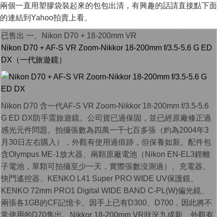
兩個一直用塑膠袋裝起來的包包出清，有興趣的話請直接點下面
的連結到Yahoo拍賣上看。
已售出 一、Nikon D70 + 18-200mm VR
Nikon D70 + AF-S VR Zoom-Nikkor 18-200mm f/3.5-5.6 G ED
DX（一代旅遊鏡）
Nikon D70 含一代AF-S VR Zoom-Nikkor 18-200mm f/3.5-5.6
G ED DX防手震旅遊鏡。公司貨已過保固，並已經原廠修正過
感光元件問題。拍攝張數為四萬一千七百多張（約為2004年3
月30日左右購入），外觀有使用過痕跡，但保養如新。配件包
含Olympus ME-1放大器、兩顆原廠電池（Nikon EN-EL3鋰離
子電池，單顆可拍攝至少一天，實際張數沒測過）、充電器、
快門遙控器、KENKO L41 Super PRO WIDE UV保護鏡、
KENKO 72mm PRO1 Digital WIDE BAND C-PL(W)偏光鏡、
兩張各1GB的CF記憶卡。因手上已有D300、D700，因此將不
常使用的D70售出。Nikkor 18-200mm VR狀況九成新，外觀有