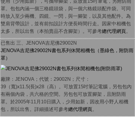
使用（少用如新），可攜帶腳架，並放置15吋筆電，另附防雨
罩。包包內涵一個三格鏡頭袋，與一個六格鏡頭配件袋。可同
時放入至少兩機、四鏡、一閃，與一腳架，以及其他配件。為
雙肩背帶設計，並有前扣設計方便長時間行走。因家中相機包
太多，所以出售（本拍賣品不含腳架）。可參考
總代理網頁
。
已售出 三、JENOVA吉尼佛29002N
JENOVA吉尼佛29002N書包系列休閒相機包（墨綠色，附防雨
罩）
廠牌：JENOVA；代號：29002N；尺寸：
39（寬)x11.5(長)x28（高）。可放置15吋筆記電腦，另包包內
有兩個內袋，共六格的空間。另包包可放置腳架，且附防雨
罩。於2005年11月10日購入，少用如新，因改用小野人相機
包，所以出售。詳細描述可參考
總代理網頁
。