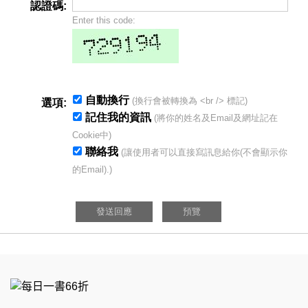
認證碼:
Enter this code:
自動換行
(換行會被轉換為 <br /> 標記)
選項:
記住我的資訊
(將你的姓名及Email及網址記在
Cookie中)
聯絡我
(讓使用者可以直接寫訊息給你(不會顯示你
的Email).)