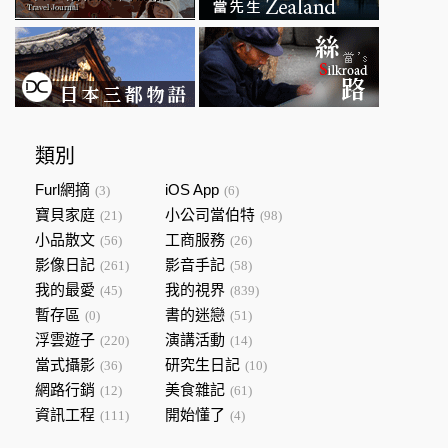
類別
Furl網摘
iOS App
(3)
(6)
寶貝家庭
小公司當伯特
(21)
(98)
小品散文
工商服務
(56)
(26)
影像日記
影音手記
(261)
(58)
我的最愛
我的視界
(45)
(839)
暫存區
書的迷戀
(0)
(51)
浮雲遊子
演講活動
(220)
(14)
當式攝影
研究生日記
(36)
(10)
網路行銷
美食雜記
(12)
(61)
資訊工程
開始懂了
(111)
(4)