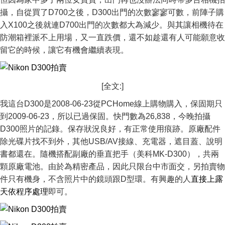
攝，自從買了D700之後，D300出門的次數寥寥可數，前陣子購
入X100之後就連D700出門的次數都大為減少。與其讓相機待在
防潮箱裡派不上用場，又一直跌價，還不如趁還有人可能願意收
留它的時候，讓它有機會繼續表現。
[全文:]
我這台D300是2008-06-23從PCHome線上購物購入，保固期只
到2009-06-23，所以已過保固。快門數為26,838，今晚拍攝
D300照片的記錄。保存狀況良好，有正常使用痕跡。原廠配件
除光碟片找不到外，其他USB/AV接線、充電器，遮目蓋、說明
書都還在。隨機搭配副廠的垂直把手（美科MK-D300），共兩
顆原廠電池。由於為精密產品，因此只限台中市面交，另拍賣物
件只有機身，不含照片中的鏡頭跟D型環。有興趣的人
直接上露
天依程序處理
即可。