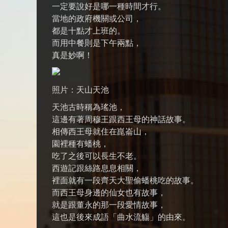
一定要說好是哪一種時間才行。
當地的政府機關或公司，
都是十點才上班的。
而用中餐則是下午兩點，
真是妙啊！
照片：天山天池
天池古時稱為瑤池，
這邊有著周穆王跟西王母的神話故事。
相傳西王母就住在崑崙山，
園裡種有蟠桃，
吃了之後可以長生不老。
西遊記跟絲路息息相關，
裡面就有一段齊天大聖偷蟠桃吃的故事。
而西王母身邊的仙女也有故事，
就是跟董永的那一段愛情故事，
這也是後來成語「曲水流觴」的由來。