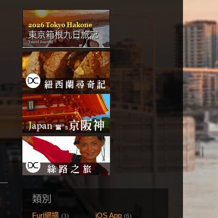
類別
Furl網摘
iOS App
(3)
(6)