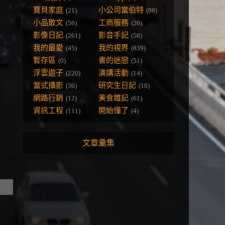
寶貝家庭
小公司當伯特
(21)
(98)
小品散文
工商服務
(56)
(26)
影像日記
影音手記
(261)
(58)
我的最愛
我的視界
(45)
(839)
暫存區
書的迷戀
(0)
(51)
浮雲遊子
演講活動
(220)
(14)
當式攝影
研究生日記
(36)
(10)
網路行銷
美食雜記
(12)
(61)
資訊工程
開始懂了
(111)
(4)
文章彙集