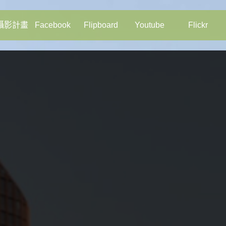
攝影計畫
Facebook
Flipboard
Youtube
Flickr