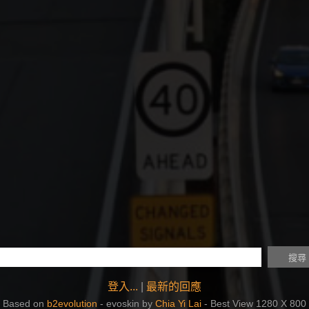
登入...
|
最新的回應
Based on
b2evolution
- evoskin by
Chia Yi Lai
- Best View 1280 X 800