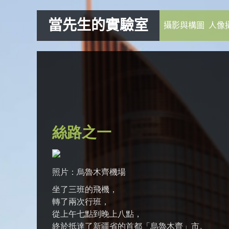
當先生的實驗室
攝影與構圖
人像
絲路之一
照片：烏魯木齊機場
坐了三班的飛機，
轉了兩次行班，
從上午七點到晚上八點，
終於抵達了新疆省的首都「烏魯木齊」市。