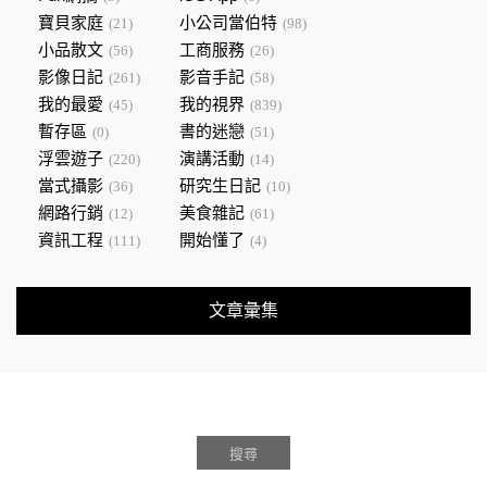
寶貝家庭
小公司當伯特
(21)
(98)
小品散文
工商服務
(56)
(26)
影像日記
影音手記
(261)
(58)
我的最愛
我的視界
(45)
(839)
暫存區
書的迷戀
(0)
(51)
浮雲遊子
演講活動
(220)
(14)
當式攝影
研究生日記
(36)
(10)
網路行銷
美食雜記
(12)
(61)
資訊工程
開始懂了
(111)
(4)
文章彙集