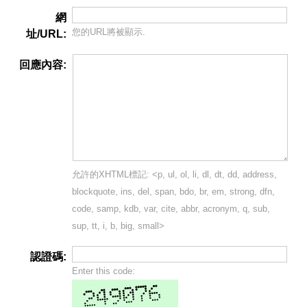
網
您的URL將被顯示.
址/URL:
回應內容:
允許的XHTML標記: <p, ul, ol, li, dl, dt, dd, address,
blockquote, ins, del, span, bdo, br, em, strong, dfn,
code, samp, kdb, var, cite, abbr, acronym, q, sub,
sup, tt, i, b, big, small>
認證碼:
Enter this code: