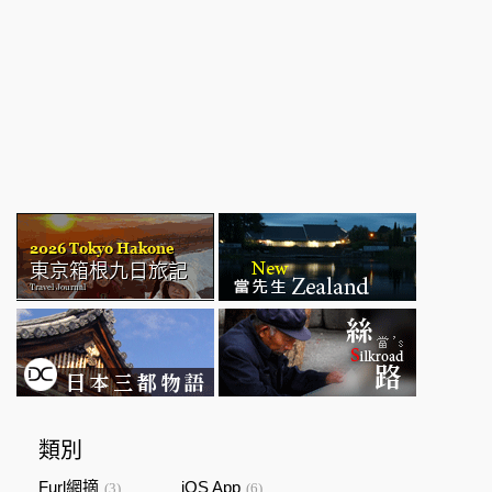
類別
Furl網摘
iOS App
(3)
(6)