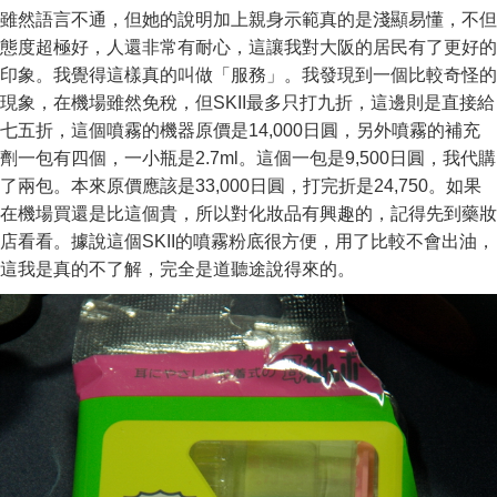
雖然語言不通，但她的說明加上親身示範真的是淺顯易懂，不但
態度超極好，人還非常有耐心，這讓我對大阪的居民有了更好的
印象。我覺得這樣真的叫做「服務」。我發現到一個比較奇怪的
現象，在機場雖然免稅，但SKII最多只打九折，這邊則是直接給
七五折，這個噴霧的機器原價是14,000日圓，另外噴霧的補充
劑一包有四個，一小瓶是2.7ml。這個一包是9,500日圓，我代購
了兩包。本來原價應該是33,000日圓，打完折是24,750。如果
在機場買還是比這個貴，所以對化妝品有興趣的，記得先到藥妝
店看看。據說這個SKII的噴霧粉底很方便，用了比較不會出油，
這我是真的不了解，完全是道聽途說得來的。