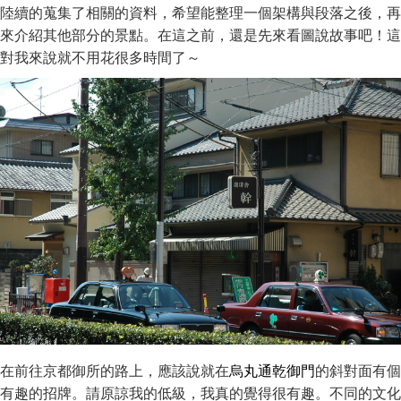
陸續的蒐集了相關的資料，希望能整理一個架構與段落之後，再
來介紹其他部分的景點。在這之前，還是先來看圖說故事吧！這
對我來說就不用花很多時間了～
在前往京都御所的路上，應該說就在
烏丸通乾御門
的斜對面有個
有趣的招牌。請原諒我的低級，我真的覺得很有趣。不同的文化