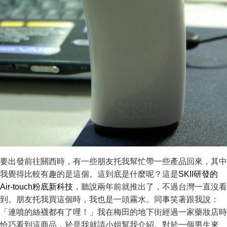
要出發前往關西時，有一些朋友托我幫忙帶一些產品回來，其中
我覺得比較有趣的是這個。這到底是什麼呢？這是
SKII研發的
Air-touch粉底新科技
，聽說兩年前就推出了，不過台灣一直沒看
到。朋友托我買這個時，我也是一頭霧水。同事笑著跟我說：
「連噴的絲襪都有了哩！」我在梅田的地下街經過一家藥妝店時
恰巧看到這商品，於是我就請小姐幫我介紹。對於一個男生來