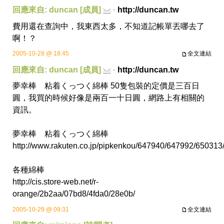
回應來自: duncan [成員]
·
http://duncan.tw
費用還在查詢中，我東西太多，不知道記帳單丟哪去了
啊！？
2005-10-28 @ 18:45
全文連結
回應來自: duncan [成員]
·
http://duncan.tw
夢幸棒 粘着くっつく綿棒 50隻包裝的定價是三百日
圓，我買的時候好像是兩百一十日圓，網路上有相關的
資訊。
夢幸棒 粘着くっつく綿棒
http://www.rakuten.co.jp/pipkenkou/647940/647992/650313
各種綿棒
http://cis.store-web.net/r-
orange/2b2aa/07bd8/4fda0/28e0b/
2005-10-29 @ 09:31
全文連結