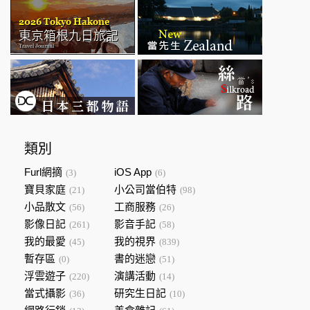
類別
Furl網摘
iOS App
(3)
(6)
寶貝家庭
小公司當伯特
(21)
(98)
小品散文
工商服務
(56)
(26)
影像日記
影音手記
(261)
(58)
我的最愛
我的視界
(45)
(839)
暫存區
書的迷戀
(0)
(51)
浮雲遊子
演講活動
(220)
(14)
當式攝影
研究生日記
(36)
(10)