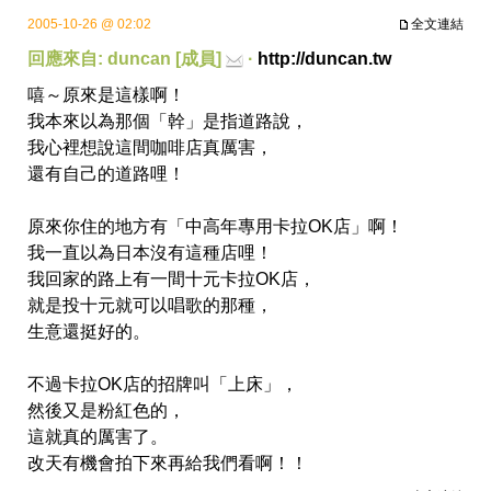
2005-10-26 @ 02:02
全文連結
回應來自: duncan [成員]
·
http://duncan.tw
嘻～原來是這樣啊！
我本來以為那個「幹」是指道路說，
我心裡想說這間咖啡店真厲害，
還有自己的道路哩！
原來你住的地方有「中高年專用卡拉OK店」啊！
我一直以為日本沒有這種店哩！
我回家的路上有一間十元卡拉OK店，
就是投十元就可以唱歌的那種，
生意還挺好的。
不過卡拉OK店的招牌叫「上床」，
然後又是粉紅色的，
這就真的厲害了。
改天有機會拍下來再給我們看啊！！