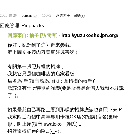
2005-10-26 -
duncan
- 15072 -
浮雲遊子
-
回應(8)
回應管理, Pingbacks:
回應來自: 柚子 [訪問者] ·
http://yuzukosho.jpn.org/
你好，亂逛到了這裡進來參觀。
府上圖文並茂內容豐富好厲害呀:)
有關第一張照片裡的招牌，
我想它只是個咖啡店的店家看板，
店名為"幹(讀音應為:miki；意指樹的枝幹)"，
應該沒有什麼特別的涵義(要是店長是台灣人我就不敢說
了..)。
如果是我自己再路上看到那樣的招牌應該也會照下來:P
我家附近有個中高年專用卡拉OK店的招牌(店名)更畸
形，叫上床(讀音:uwatoko；姓氏)...
招牌還粉紅色的咧...(-_-;)。