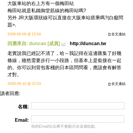
大阪車站的右上方有一個梅田站
梅田站就是私鐵御堂筋線的梅田站嗎?
另外 JR大阪環狀線可以直接在大阪車站搭乘嗎?(白癡問
題>.
2008-06-08 @ 15:04
全文連結
回應來自: duncan [成員]
·
http://duncan.tw
老實說我已經記不清了，哈～我記得在這邊匯集了好幾
條線，雖然需要步行一小段路，但基本上是銜接在一起
的。你可以到背包客棧的日本區問問看，應該會有解答
才對。
2008-06-10 @ 22:03
全文連結
讀者回應:
名稱:
Email:
你的Email位址將
不會
顯示在這個站點.