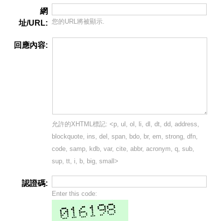
網
您的URL將被顯示.
址/URL:
回應內容:
允許的XHTML標記: <p, ul, ol, li, dl, dt, dd, address,
blockquote, ins, del, span, bdo, br, em, strong, dfn,
code, samp, kdb, var, cite, abbr, acronym, q, sub,
sup, tt, i, b, big, small>
認證碼:
Enter this code: