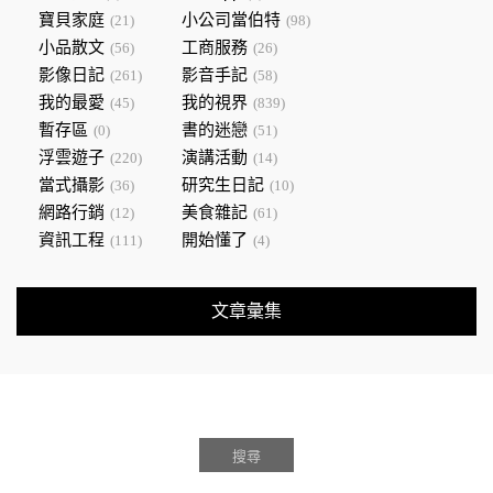
寶貝家庭
小公司當伯特
(21)
(98)
小品散文
工商服務
(56)
(26)
影像日記
影音手記
(261)
(58)
我的最愛
我的視界
(45)
(839)
暫存區
書的迷戀
(0)
(51)
浮雲遊子
演講活動
(220)
(14)
當式攝影
研究生日記
(36)
(10)
網路行銷
美食雜記
(12)
(61)
資訊工程
開始懂了
(111)
(4)
文章彙集