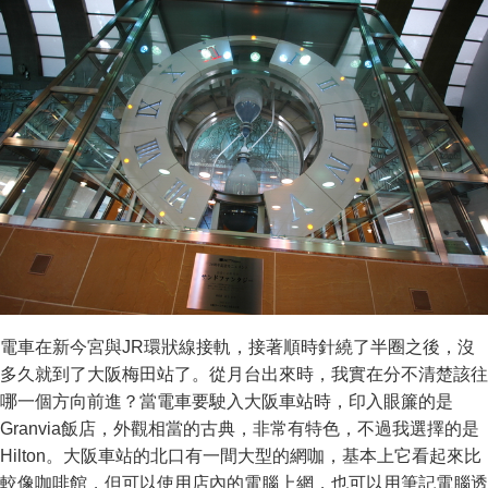
電車在新今宮與JR環狀線接軌，接著順時針繞了半圈之後，沒
多久就到了大阪梅田站了。從月台出來時，我實在分不清楚該往
哪一個方向前進？當電車要駛入大阪車站時，印入眼簾的是
Granvia飯店，外觀相當的古典，非常有特色，不過我選擇的是
Hilton。大阪車站的北口有一間大型的網咖，基本上它看起來比
較像咖啡館，但可以使用店內的電腦上網，也可以用筆記電腦透