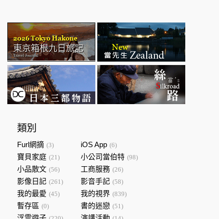
類別
Furl網摘
iOS App
(3)
(6)
寶貝家庭
小公司當伯特
(21)
(98)
小品散文
工商服務
(56)
(26)
影像日記
影音手記
(261)
(58)
我的最愛
我的視界
(45)
(839)
暫存區
書的迷戀
(0)
(51)
浮雲遊子
演講活動
(220)
(14)