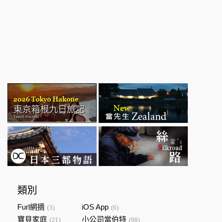
類別
Furl網摘
iOS App
(3)
(6)
寶貝家庭
小公司當伯特
(21)
(98)