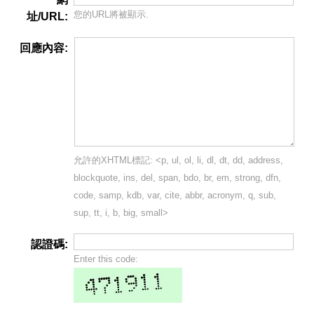
您的URL將被顯示.
址/URL:
回應內容:
允許的XHTML標記: <p, ul, ol, li, dl, dt, dd, address,
blockquote, ins, del, span, bdo, br, em, strong, dfn,
code, samp, kdb, var, cite, abbr, acronym, q, sub,
sup, tt, i, b, big, small>
認證碼:
Enter this code: