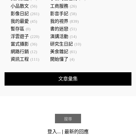
小品散文
工商服務
(56)
(26)
影像日記
影音手記
(261)
(58)
我的最愛
我的視界
(45)
(839)
暫存區
書的迷戀
(0)
(51)
浮雲遊子
演講活動
(220)
(14)
當式攝影
研究生日記
(36)
(10)
網路行銷
美食雜記
(12)
(61)
資訊工程
開始懂了
(111)
(4)
文章彙集
登入...
|
最新的回應