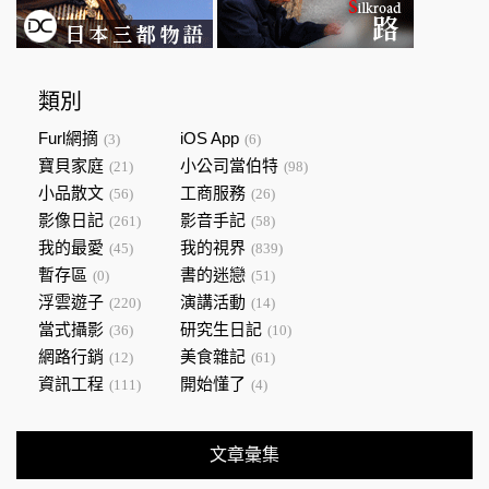
類別
Furl網摘
iOS App
(3)
(6)
寶貝家庭
小公司當伯特
(21)
(98)
小品散文
工商服務
(56)
(26)
影像日記
影音手記
(261)
(58)
我的最愛
我的視界
(45)
(839)
暫存區
書的迷戀
(0)
(51)
浮雲遊子
演講活動
(220)
(14)
當式攝影
研究生日記
(36)
(10)
網路行銷
美食雜記
(12)
(61)
資訊工程
開始懂了
(111)
(4)
文章彙集