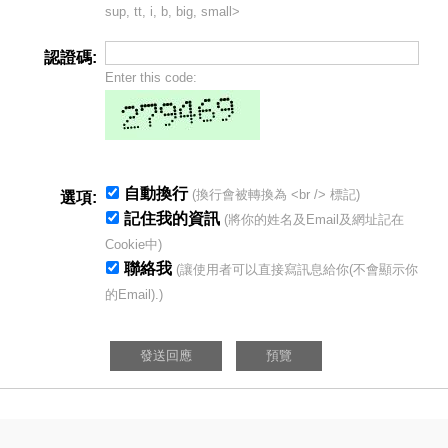
sup, tt, i, b, big, small>
認證碼:
Enter this code:
自動換行
(換行會被轉換為 <br /> 標記)
選項:
記住我的資訊
(將你的姓名及Email及網址記在
Cookie中)
聯絡我
(讓使用者可以直接寫訊息給你(不會顯示你
的Email).)