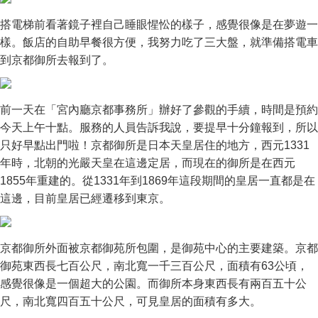
搭電梯前看著鏡子裡自己睡眼惺忪的樣子，感覺很像是在夢遊一
樣。飯店的自助早餐很方便，我努力吃了三大盤，就準備搭電車
到京都御所去報到了。
前一天在「宮內廳京都事務所」辦好了參觀的手續，時間是預約
今天上午十點。服務的人員告訴我說，要提早十分鐘報到，所以
只好早點出門啦！京都御所是日本天皇居住的地方，西元1331
年時，北朝的光嚴天皇在這邊定居，而現在的御所是在西元
1855年重建的。從1331年到1869年這段期間的皇居一直都是在
這邊，目前皇居已經遷移到東京。
京都御所外面被京都御苑所包圍，是御苑中心的主要建築。京都
御苑東西長七百公尺，南北寬一千三百公尺，面積有63公頃，
感覺很像是一個超大的公園。而御所本身東西長有兩百五十公
尺，南北寬四百五十公尺，可見皇居的面積有多大。