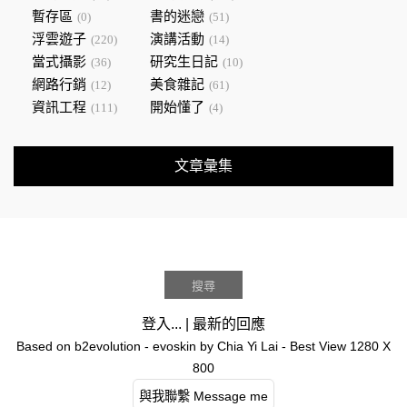
暫存區
書的迷戀
(0)
(51)
浮雲遊子
演講活動
(220)
(14)
當式攝影
研究生日記
(36)
(10)
網路行銷
美食雜記
(12)
(61)
資訊工程
開始懂了
(111)
(4)
文章彙集
登入...
|
最新的回應
Based on
b2evolution
- evoskin by
Chia Yi Lai
- Best View 1280 X
800
與我聯繫 Message me