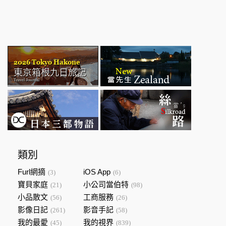
類別
Furl網摘
iOS App
(3)
(6)
寶貝家庭
小公司當伯特
(21)
(98)
小品散文
工商服務
(56)
(26)
影像日記
影音手記
(261)
(58)
我的最愛
我的視界
(45)
(839)