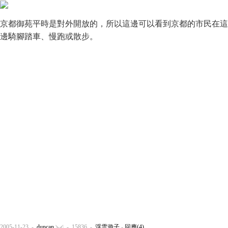
京都御苑平時是對外開放的，所以這邊可以看到京都的市民在這
邊騎腳踏車、慢跑或散步。
2005-11-23 -
duncan
- 15836 -
浮雲遊子
-
回應(4)