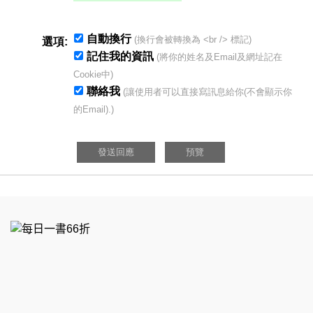
自動換行
(換行會被轉換為 <br /> 標記)
選項:
記住我的資訊
(將你的姓名及Email及網址記在
Cookie中)
聯絡我
(讓使用者可以直接寫訊息給你(不會顯示你
的Email).)