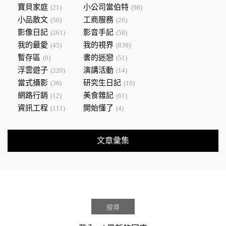
寶貝家庭
小公司當伯特
(21)
(98)
小品散文
工商服務
(56)
(26)
影像日記
影音手記
(261)
(58)
我的最愛
我的視界
(45)
(839)
暫存區
書的迷戀
(0)
(51)
浮雲遊子
演講活動
(220)
(14)
當式攝影
研究生日記
(36)
(10)
網路行銷
美食雜記
(12)
(61)
資訊工程
開始懂了
(111)
(4)
文章彙集