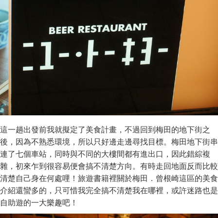
這一趟出發前我就擬定了美食計畫，不過回到梅田的地下街之
後，因為不熟悉環境，所以只好邊走邊尋找目標。梅田地下街串
連了七個車站，同時與不同的大樓間都有進出口，因此錯綜複
雜，初來乍到很容易便會搞不清楚方向。有時走回地面反而比較
清楚自己身在何處哩！旅遊書籍裡關於梅田．曾根崎這區的美食
介紹還蠻多的，只可惜我完全搞不清楚我在哪裡，或許迷路也是
自助遊的一大樂趣吧！