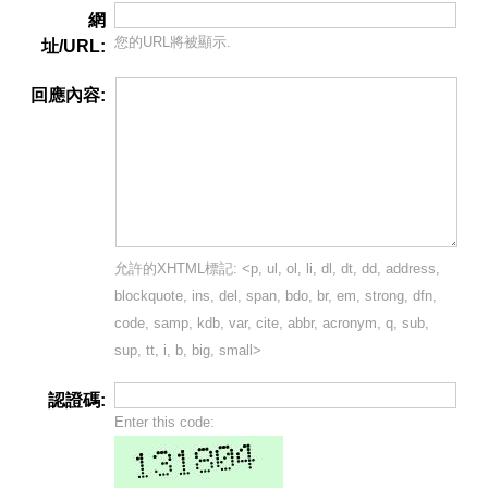
網
您的URL將被顯示.
址/URL:
回應內容:
允許的XHTML標記: <p, ul, ol, li, dl, dt, dd, address,
blockquote, ins, del, span, bdo, br, em, strong, dfn,
code, samp, kdb, var, cite, abbr, acronym, q, sub,
sup, tt, i, b, big, small>
認證碼:
Enter this code: