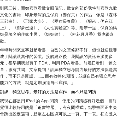
到國三後，開始喜歡看散文跟傳記，散文的部份我特別喜歡九歌
文化的書籍，印象最深的是保真（姜保真）的作品，像是《森林
三部曲》、《邢家大少》、《兩盆長春藤》、《醒來，仍在江
上》、《鄉夢已遠》、《人性實驗室》等。附帶一提，保真的媽
媽是著名的作家小民，《媽媽鐘》、 《桂花月月香》我也很喜
歡。
年輕時閒來無事就是看書，自己的文筆修辭不好，但也就這樣養
成了閱讀跟寫作的習慣。接觸網路後，我閱讀的資訊來源更多
元，很早期我就買了 PDA，利用 PDA 看書。前幾日看到一篇文
章，很有共鳴。文章提到「訓練獨立思考能力最好的方法就是寫
作，而不只是閱讀。...... 而有效轉化閱讀，並讓自己有獨立思考
能力的方法，就是定期強迫自己寫作。」
訓練「獨立思考」最好的方法是寫作，而不只是閱讀
我現在都是用 iPad 的 App 閱讀，使用的閱讀器有好幾個，目前
覺得比較好用的是「
追書神器
」，有夜間模式，點擊畫面正中央
會跳出設定選項，點擊左右區塊可以上一頁、下一頁。初次登入