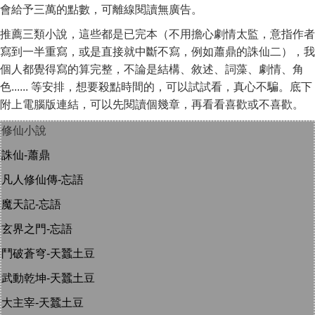
會給予三萬的點數，可離線閱讀無廣告。
推薦三類小說，這些都是已完本（不用擔心劇情太監，意指作者
寫到一半重寫，或是直接就中斷不寫，例如蕭鼎的誅仙二），我
個人都覺得寫的算完整，不論是結構、敘述、詞藻、劇情、角
色...... 等安排，想要殺點時間的，可以試試看，真心不騙。底下
附上電腦版連結，可以先閱讀個幾章，再看看喜歡或不喜歡。
修仙小說
誅仙-蕭鼎
凡人修仙傳-忘語
魔天記-忘語
玄界之門-忘語
鬥破蒼穹-天蠶土豆
武動乾坤-天蠶土豆
大主宰-天蠶土豆