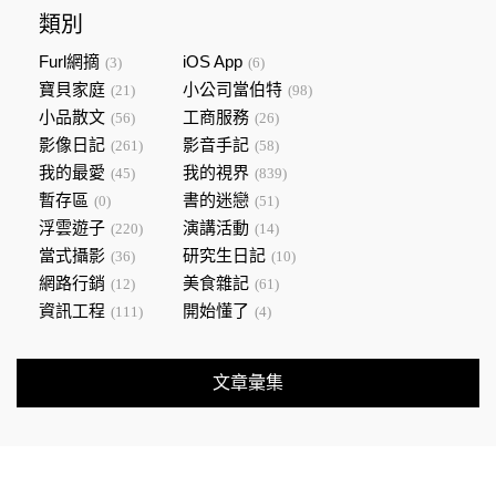
類別
Furl網摘
iOS App
(3)
(6)
寶貝家庭
小公司當伯特
(21)
(98)
小品散文
工商服務
(56)
(26)
影像日記
影音手記
(261)
(58)
我的最愛
我的視界
(45)
(839)
暫存區
書的迷戀
(0)
(51)
浮雲遊子
演講活動
(220)
(14)
當式攝影
研究生日記
(36)
(10)
網路行銷
美食雜記
(12)
(61)
資訊工程
開始懂了
(111)
(4)
文章彙集