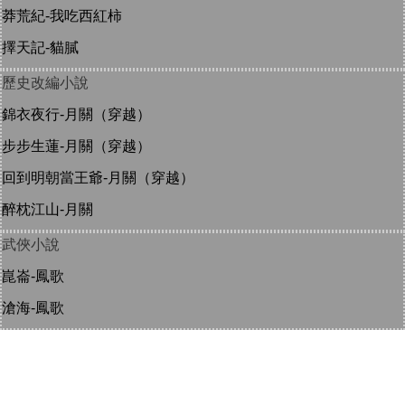
莽荒紀-我吃西紅柿
擇天記-貓膩
歷史改編小說
錦衣夜行-月關（穿越）
步步生蓮-月關（穿越）
回到明朝當王爺-月關（穿越）
醉枕江山-月關
武俠小說
崑崙-鳳歌
滄海-鳳歌