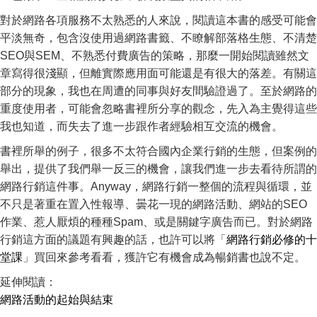
對於網路各項服務不太熟悉的人來說，閱讀這本書的感受可能會
平淡無奇，包含沒使用過網路書籤、不瞭解部落格生態、不清楚
SEO與SEM、不熟悉付費廣告的策略，那麼一開始閱讀雖然文
章寫得很淺顯，但離實際應用面可能還是有很大的落差。有關這
部分的現象，我也在周遭的同事與好友間驗證過了。至於網路的
重度使用者，可能會忽略書裡所分享的觀念，先入為主覺得這些
我也知道，而失去了進一步跟作者經驗相互交流的機會。
書裡所舉的例子，很多不太符合國內企業行銷的生態，但案例的
舉出，提供了我們舉一反三的機會，讓我們進一步去看待所謂的
網路行銷這件事。Anyway，網路行銷一整個的流程與循環，並
不只是著重在置入性報導、曇花一現的網路活動、網站的SEO
作業、惹人厭煩的種種Spam、或是關鍵字廣告而已。對於網路
行銷這方面的議題有興趣的話，也許可以將「
網路行銷必修的十
堂課
」買回來參考看看，獲許它有機會成為暢銷書也說不定。
延伸閱讀：
網路活動的起始與結束