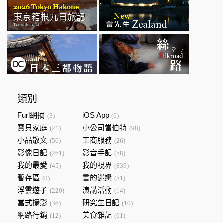
類別
Furl網摘
iOS App
(3)
(6)
寶貝家庭
小公司當伯特
(21)
(98)
小品散文
工商服務
(56)
(26)
影像日記
影音手記
(261)
(58)
我的最愛
我的視界
(45)
(839)
暫存區
書的迷戀
(0)
(51)
浮雲遊子
演講活動
(220)
(14)
當式攝影
研究生日記
(36)
(10)
網路行銷
美食雜記
(12)
(61)