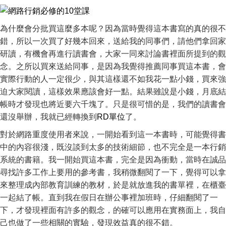
為什麼會分批買這麼多本呢？因為當時覺得這本書寫的真的很不
錯，所以一次買了好幾本回來，送給我的同事們，請他們拿回家
研讀，有機會再進行讀書會，大家一同來討論書裡面所提到的觀
念。之所以買來送給同事，是因為我覺得推薦同事買這本書，會
實際行動的人一定很少，與其這樣還不如我花一點小錢，買來強
迫大家閱讀，這樣效果應該會好一點。結果雖說是小錢，月底結
帳時才發現也將近要六千塊了。只是很可惜的是，我們的讀書會
還沒舉辦，我就已經轉換到
RD單位
了。
對於網路重度使用者來說，一開始看到這一本書時，可能覺得書
中的內容很淺，既沒談到太多的技術細節，也不完全是一本行銷
系統的書籍。我一開始買這本書，完全是因為衝動，當時在誠品
尋找許多工作上要用的參考書，我稍微翻閱了一下，覺得可以拿
來整理成內部教育訓練的教材，於是就放進我的書單裡，在櫃臺
一起結了帳。直到我在假日在辦公事裡加班時，仔細翻閱了一
下，才發現裡面有許多的觀念，的確可以應用在實務面上，我自
己也做了一些相關的實驗，發現效益真的很不錯。