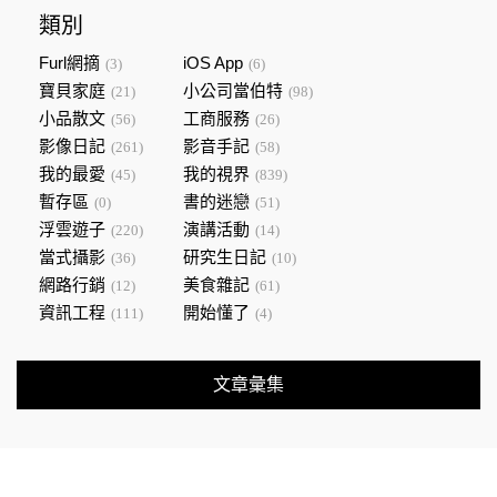
類別
Furl網摘
iOS App
(3)
(6)
寶貝家庭
小公司當伯特
(21)
(98)
小品散文
工商服務
(56)
(26)
影像日記
影音手記
(261)
(58)
我的最愛
我的視界
(45)
(839)
暫存區
書的迷戀
(0)
(51)
浮雲遊子
演講活動
(220)
(14)
當式攝影
研究生日記
(36)
(10)
網路行銷
美食雜記
(12)
(61)
資訊工程
開始懂了
(111)
(4)
文章彙集