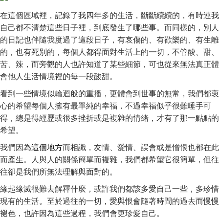
在這個區域裡，記錄了我四年多的生活，斷斷續續的，有時連我
自己都不清楚這些日子裡，到底發生了哪些事。而同樣的，別人
的日記也伴隨我度過了這段日子，有哀傷的、有歡樂的、有生離
的，也有死別的，每個人都得面對生活上的一切，不管酸、甜、
苦、辣，而旁觀的人也許知道了某些細節，可也從來無法真正體
會他人生活情境裡的每一段酸甜。
看到一些情境似輪迴般的重播，更體會到世事的無常，我們都衷
心的希望每個人擁有最單純的幸福，不過幸福似乎很難唾手可
得，總是得經歷或很多挫折或是複雜的情緒，才有了那一點點的
希望。
我們因為
這個地方
而相識，友情、愛情、誤會或是憎恨也都在此
而產生。人與人的關係簡單而複雜，我們都希望它很簡單，但往
往卻是我們所無法理解與面對的。
緣起緣滅很難去解釋什麼，或許我們都該多愛自己一些，多珍惜
現有的生活。至於過往的一切，愛與恨會隨著時間的過去而慢慢
褪色，也許因為這些過程，我們會更珍愛自己。