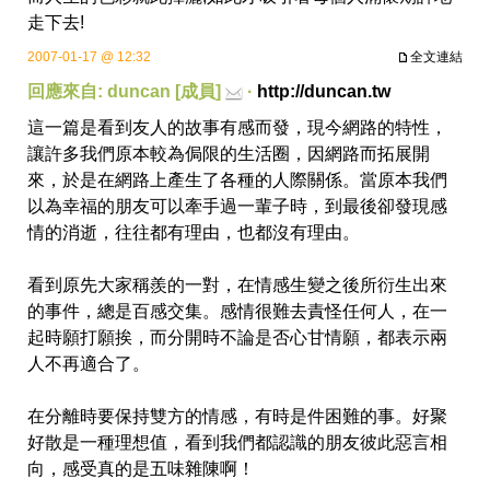
走下去!
2007-01-17 @ 12:32
全文連結
回應來自: duncan [成員]
·
http://duncan.tw
這一篇是看到友人的故事有感而發，現今網路的特性，
讓許多我們原本較為侷限的生活圈，因網路而拓展開
來，於是在網路上產生了各種的人際關係。當原本我們
以為幸福的朋友可以牽手過一輩子時，到最後卻發現感
情的消逝，往往都有理由，也都沒有理由。
看到原先大家稱羨的一對，在情感生變之後所衍生出來
的事件，總是百感交集。感情很難去責怪任何人，在一
起時願打願挨，而分開時不論是否心甘情願，都表示兩
人不再適合了。
在分離時要保持雙方的情感，有時是件困難的事。好聚
好散是一種理想值，看到我們都認識的朋友彼此惡言相
向，感受真的是五味雜陳啊！