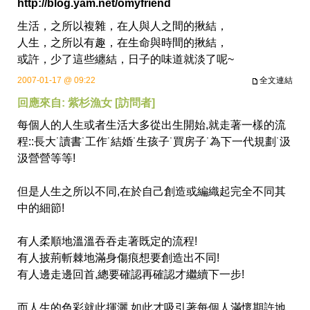
http://blog.yam.net/omyfriend
生活，之所以複雜，在人與人之間的揪結，
人生，之所以有趣，在生命與時間的揪結，
或許，少了這些纏結，日子的味道就淡了呢~
2007-01-17 @ 09:22
全文連結
回應來自: 紫杉漁女 [訪問者]
每個人的人生或者生活大多從出生開始,就走著一樣的流
程::長大˙讀書˙工作˙結婚˙生孩子˙買房子˙為下一代規劃˙汲
汲營營等等!
但是人生之所以不同,在於自己創造或編織起完全不同其
中的細節!
有人柔順地溫溫吞吞走著既定的流程!
有人披荊斬棘地滿身傷痕想要創造出不同!
有人邊走邊回首,總要確認再確認才繼續下一步!
而人生的色彩就此揮灑,如此才吸引著每個人滿懷期許地