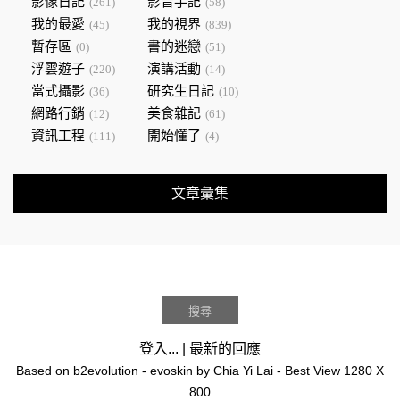
影像日記
影音手記
(261)
(58)
我的最愛
我的視界
(45)
(839)
暫存區
書的迷戀
(0)
(51)
浮雲遊子
演講活動
(220)
(14)
當式攝影
研究生日記
(36)
(10)
網路行銷
美食雜記
(12)
(61)
資訊工程
開始懂了
(111)
(4)
文章彙集
登入...
|
最新的回應
Based on
b2evolution
- evoskin by
Chia Yi Lai
- Best View 1280 X
800