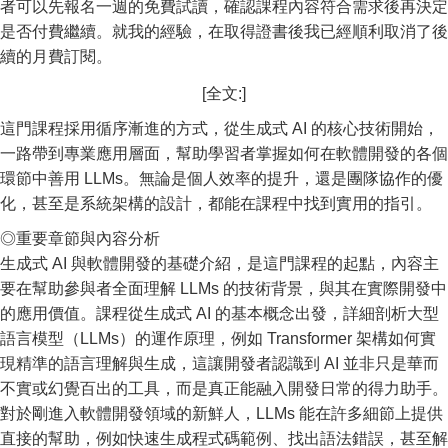
者可以先報名一週的免費試讀，確認課程內容符合需求後再決定
是否付費繼續。就我的經驗，在取得證書後我已經順利取消了後
續的月費訂閱。
[全文:]
這門課程採用循序漸進的方式，從生成式 AI 的核心技術開始，
一路帶到專業應用層面，幫助學習者掌握如何在軟體開發的各個
環節中善用 LLMs。無論是個人效率的提升，還是團隊協作的優
化，甚至是系統架構的設計，都能在課程中找到實用的指引。
◎重要章節與內容分析
生成式 AI 與軟體開發的基礎介紹，是這門課程的起點，內容主
要在幫助參與者全面理解 LLMs 的技術背景，與其在實際開發中
的應用價值。課程從生成式 AI 的基本概念出發，詳細剖析大型
語言模型（LLMs）的運作原理，例如 Transformer 架構如何實
現精準的語言理解與生成，這讓開發者認識到 AI 並非只是華而
不實或幻覺百出的工具，而是真正能融入開發日常的得力助手。
對於剛進入軟體開發領域的新鮮人，LLMs 能在許多細節上提供
直接的幫助，例如快速生成程式碼範例、找出語法錯誤，甚至解