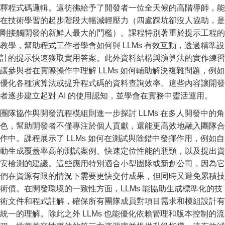
釋程式碼邏輯。這彷彿給予了開發者一位全天候的高階導師，能
在技術學習的起步階段大幅減輕壓力（四處踩坑卻沒人協助，是
剛接觸開發的新鮮人最大的門檻）。課程特別著重於提示工程的
教學，幫助程式工作者學會如何與 LLMs 有效互動，透過精準設
計的提示快速獲取實用答案。此外資料結構與演算法的實作練習
讓參與者在實際操作中理解 LLMs 如何輔助解決複雜問題，例如
優化各種演算法或提升程式碼的資料查詢效率。這些內容讓開發
者逐步建立起對 AI 的使用認知，並學會在實務中靈活運用。
團隊協作與開發流程模組則進一步探討 LLMs 在多人開發中的角
色，幫助開發者不僅專注於個人貢獻，還能更高效地融入團隊合
作中。課程展示了 LLMs 如何在測試與除錯中發揮作用，例如自
動生成覆蓋率高的測試案例、快速定位性能的瓶頸，以及提出資
安檢測的建議。這些應用特別適合小型團隊或新創公司，因為它
們在資源有限的情況下需要更快交付成果，但同時又避免累積技
術債。在開發環境的一致性方面，LLMs 能協助生成標準化的技
術文件和程式註解，確保所有團隊成員對項目需求和模組設計有
統一的理解。除此之外 LLMs 也能優化依賴管理和版本控制的流