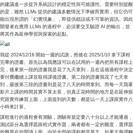
的建議進一步提升系統設計的穩定性與可維護性。需要特別提醒
的是，雖然 LLMs 提供的建議多數情況下準確而實用，但它仍可
能出現所謂的「幻覺現象」，即提供錯誤或不可靠的資訊。因此
開發者在應用 LLMs 的過程中，必須要交叉驗證 AI 的輸出，並
將其作為延伸學習與探索的起點。
我從 2024/12/16 開始一週的試讀，然後在 2025/1/10 拿下課程
完畢的證書。原先以為我應該可以在試用的一週內把所有課程上
完，後來第一段的證書我是花了九天拿到，且在這個過程中決定
要付費繼續上課並取得課後證書。第二段的證書我花了七天拿
到，最後第三段的證書則是花了八天的時間拿到。而每一天我看
影片上課的時間其實不算太長，但真正花時間的地方是在延伸探
究跟實作練習上面，上面提到的天數，都是以一天上課跟實作八
小時來計算。
課程進行的過程會有測驗，測驗有規定要八十分以上才能通過，
測試區分為選擇題跟程式實作題，兩者都有一定的難度，選擇題
的難度在於閱讀上面，由於全部的課程都是英文，如果文義理解