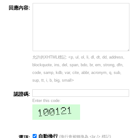
回應內容:
允許的XHTML標記: <p, ul, ol, li, dl, dt, dd, address,
blockquote, ins, del, span, bdo, br, em, strong, dfn,
code, samp, kdb, var, cite, abbr, acronym, q, sub,
sup, tt, i, b, big, small>
認證碼:
Enter this code:
自動換行
(換行會被轉換為 <br /> 標記)
選項: