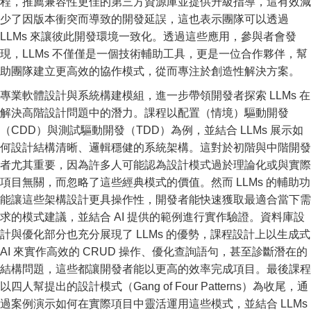
程，推薦兼容性更佳的第三方資源庫並提供升級指導，這有效減
少了因版本衝突而導致的開發延誤，這也表示團隊可以透過
LLMs 來讓彼此開發環境一致化。透過這些應用，參與者會發
現，LLMs 不僅僅是一個技術輔助工具，更是一位合作夥伴，幫
助團隊建立更高效的協作模式，從而專注於創造性解決方案。
專業軟體設計與系統構建模組，進一步帶領開發者探索 LLMs 在
解決高階設計問題中的潛力。課程以配置（情境）驅動開發
（CDD）與測試驅動開發（TDD）為例，並結合 LLMs 展示如
何設計結構清晰、邏輯穩健的系統架構。這對於初階與中階開發
者尤其重要，因為許多人可能認為設計模式過於理論化或與實際
項目無關，而忽略了這些經典模式的價值。然而 LLMs 的輔助功
能讓這些架構設計更具操作性，開發者能快速獲取最適合當下需
求的模式建議，並結合 AI 提供的範例進行實作驗證。資料庫設
計與優化部分也充分展現了 LLMs 的優勢，課程設計上以生成式
AI 來實作高效的 CRUD 操作、優化查詢語句，甚至診斷潛在的
結構問題，這些都讓開發者能以更高的效率完成項目。最後課程
以四人幫提出的設計模式（Gang of Four Patterns）為收尾，通
過案例演示如何在實際項目中靈活運用這些模式，並結合 LLMs