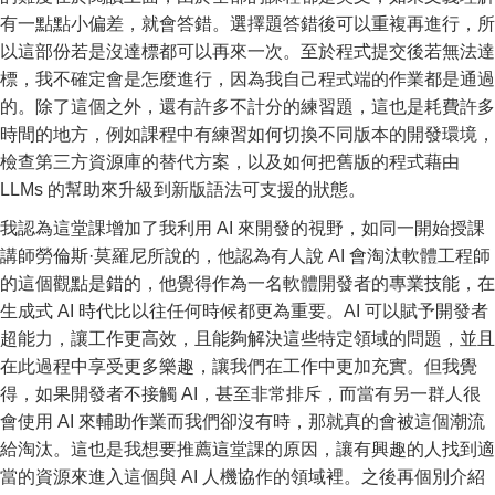
有一點點小偏差，就會答錯。選擇題答錯後可以重複再進行，所
以這部份若是沒達標都可以再來一次。至於程式提交後若無法達
標，我不確定會是怎麼進行，因為我自己程式端的作業都是通過
的。除了這個之外，還有許多不計分的練習題，這也是耗費許多
時間的地方，例如課程中有練習如何切換不同版本的開發環境，
檢查第三方資源庫的替代方案，以及如何把舊版的程式藉由
LLMs 的幫助來升級到新版語法可支援的狀態。
我認為這堂課增加了我利用 AI 來開發的視野，如同一開始授課
講師勞倫斯·莫羅尼所說的，他認為有人說 AI 會淘汰軟體工程師
的這個觀點是錯的，他覺得作為一名軟體開發者的專業技能，在
生成式 AI 時代比以往任何時候都更為重要。AI 可以賦予開發者
超能力，讓工作更高效，且能夠解決這些特定領域的問題，並且
在此過程中享受更多樂趣，讓我們在工作中更加充實。但我覺
得，如果開發者不接觸 AI，甚至非常排斥，而當有另一群人很
會使用 AI 來輔助作業而我們卻沒有時，那就真的會被這個潮流
給淘汰。這也是我想要推薦這堂課的原因，讓有興趣的人找到適
當的資源來進入這個與 AI 人機協作的領域裡。之後再個別介紹