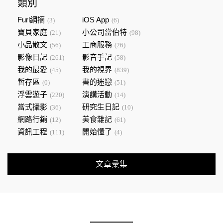
類別
Furl網摘
iOS App
(3)
(6)
寶貝家庭
小公司當伯特
(21)
(98)
小品散文
工商服務
(56)
(26)
影像日記
影音手記
(261)
(58)
我的最愛
我的視界
(45)
(839)
暫存區
書的迷戀
(0)
(51)
浮雲遊子
演講活動
(220)
(14)
當式攝影
研究生日記
(36)
(10)
網路行銷
美食雜記
(12)
(61)
資訊工程
開始懂了
(111)
(4)
文章彙集