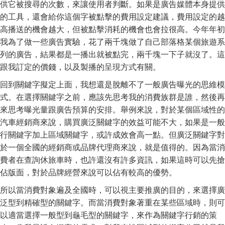
供它被搜尋的次數，來讓使用者判斷。如果是廣告媒體本身提供
的工具，還會給你這個字被點擊的費用設定建議，費用設定的越
高播送的機會越大，但被點擊消耗的機會也會拉很高。今年年初
我為了做一些廣告實驗，花了兩千塊做了自己部落格某個旅遊系
列的廣告，結果都是一播出就被點完，兩千塊一下子就沒了。這
跟我訂定的價錢，以及製播的呈現方式有關。
回到關鍵字擬定上面，我想還是脫離不了一般廣告曝光的思維模
式。在選擇關鍵字之前，應該先思考我的消費族群是誰，然後再
來思考曝光量跟廣告預算的安排。舉例來說，對於某個區域性的
汽車經銷商來說，購買廣泛關鍵字的效益可能不大，如果是一般
行關鍵字加上區域關鍵字，或許成效會高一點。但廣泛關鍵字對
於一個全國的經銷商或品牌代理商來說，就是值得的。因為當消
費者在查詢休旅車時，也許還沒有許多資訊，如果這時可以先搶
佔版面，對於品牌經營來說可以佔有較高的優勢。
所以當消費對象遍及全國時，可以視主要推廣的目的，來選擇廣
泛型到精確型的關鍵字。而當消費對象著重在某些區域時，則可
以適當選擇一般型到龜毛型的關鍵字，來作為關鍵字行銷的策