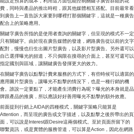
能設定預算的成本，利用這方面也能控制關鍵字廣告群組的花
費，同時與產品的推出時程，跟其他媒體相互搭配。目前最常看
到廣告上一直告訴大家要到哪裡打那個關鍵字，這就是一種廣告
配合上的策略應用。
關鍵字廣告所指的是使用者查詢的關鍵字，但呈現的模式不一定
只有關鍵字。由於現在廣告媒體的發達，網路廣告從以前的文字
配對，慢慢也衍生出圖片型廣告，以及影片型廣告。另外還可以
自己選擇曝光的頻道，不只侷限在搜尋的介面上，甚至可還可以
指定國別與區域，讓關鍵廣告發揮更大的效力。
在關鍵字廣告以點擊計費來服務的方式下，有些時候可以適當的
應用圖片型廣告，讓曝光不點擊的情況下，也是一種行銷的機
會。誰說一定要點了，才能產生消費行為呢？曝光的本身就是品
牌跟產品的推廣，所以應該好好善用曝光不點擊的額外效應。
前面提到行銷上AIDA的四種模式，關鍵字策略只能算是
Attention，而呈現的廣告或文字描述，以及點擊之後所帶出的頁
面，可以說是Interest跟Desire這兩個模式。至於頁面所留下的
聯繫資訊，或是實體的服務管道，可以算是Action，因此在網路