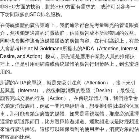
非SEO方面的技術，對於SEO方面有需求的，或許可以參考一
下坊間眾多的SEO排名服務。
在傳統媒體的廣告策略上，我們通常都會先考量曝光的管道跟媒
介，然後鎖定適當的消費族群，估算廣告成本所能帶回的效益。
同時也會製作適合這媒體播放的廣告內容。在行銷議題上，有些
人會參考
Heinz M Goldmann
所提出的
AIDA（Attention, Interest,
Desire, and Action）模式
，原先這是應用在業務人員的推銷技
巧上，但是引用到網路或傳統媒體的廣告行銷策略上，到也蠻適
用的。
所謂的AIDA簡單說，就是先吸引注意（Attention），接下來引
起興趣（Interest），然後刺激消費的慾望（Desire），最後使
顧客完成交易的行為（Action）。在傳統媒體方面，我們通常會
先鎖定消費族群，例如一間汽車經銷商，想要推銷剛出款的休旅
車，那可能會鎖定廣告的媒體。如果是電視媒體，那麼必須選擇
適當的頻道跟節目，比方選擇旅遊頻道、運動頻道或是財經頻道
來進行廣告播送。這樣可以確保看到的使用者中，消費對象能佔
有較高的比例。