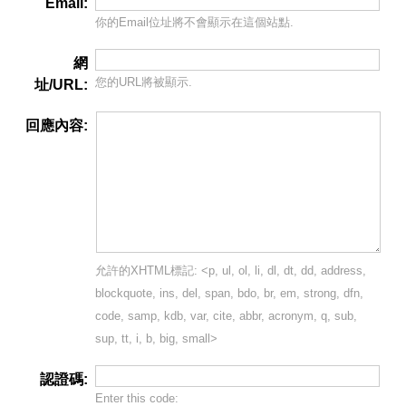
Email:
你的Email位址將
不會
顯示在這個站點.
網
您的URL將被顯示.
址/URL:
回應內容:
允許的XHTML標記: <p, ul, ol, li, dl, dt, dd, address,
blockquote, ins, del, span, bdo, br, em, strong, dfn,
code, samp, kdb, var, cite, abbr, acronym, q, sub,
sup, tt, i, b, big, small>
認證碼:
Enter this code: