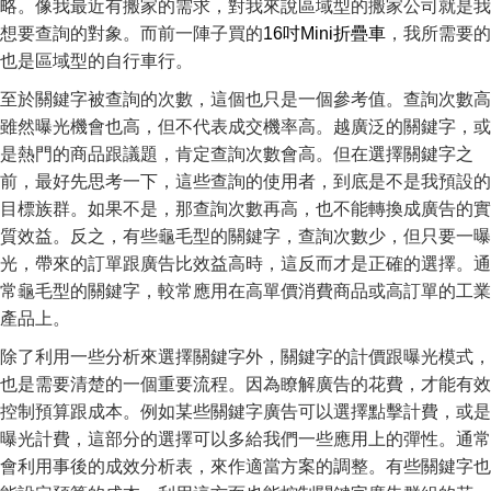
略。像我最近有搬家的需求，對我來說區域型的搬家公司就是我
想要查詢的對象。而前一陣子買的
16吋Mini折疊車
，我所需要的
也是區域型的自行車行。
至於關鍵字被查詢的次數，這個也只是一個參考值。查詢次數高
雖然曝光機會也高，但不代表成交機率高。越廣泛的關鍵字，或
是熱門的商品跟議題，肯定查詢次數會高。但在選擇關鍵字之
前，最好先思考一下，這些查詢的使用者，到底是不是我預設的
目標族群。如果不是，那查詢次數再高，也不能轉換成廣告的實
質效益。反之，有些龜毛型的關鍵字，查詢次數少，但只要一曝
光，帶來的訂單跟廣告比效益高時，這反而才是正確的選擇。通
常龜毛型的關鍵字，較常應用在高單價消費商品或高訂單的工業
產品上。
除了利用一些分析來選擇關鍵字外，關鍵字的計價跟曝光模式，
也是需要清楚的一個重要流程。因為瞭解廣告的花費，才能有效
控制預算跟成本。例如某些關鍵字廣告可以選擇點擊計費，或是
曝光計費，這部分的選擇可以多給我們一些應用上的彈性。通常
會利用事後的成效分析表，來作適當方案的調整。有些關鍵字也