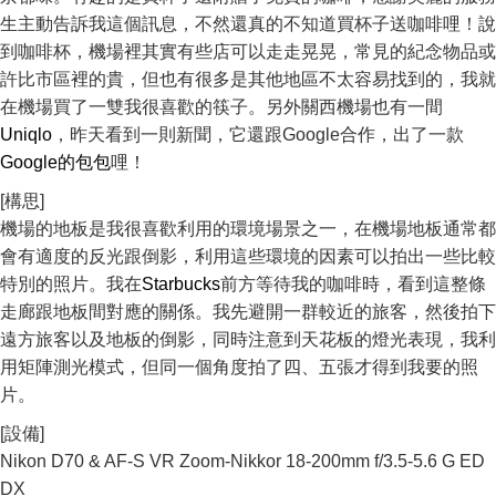
生主動告訴我這個訊息，不然還真的不知道買杯子送咖啡哩！說
到咖啡杯，機場裡其實有些店可以走走晃晃，常見的紀念物品或
許比市區裡的貴，但也有很多是其他地區不太容易找到的，我就
在機場買了一雙我很喜歡的筷子。另外關西機場也有一間
Uniqlo
，昨天看到一則新聞，它還跟Google合作，出了一款
Google的包包
哩！
[構思]
機場的地板是我很喜歡利用的環境場景之一，在機場地板通常都
會有適度的反光跟倒影，利用這些環境的因素可以拍出一些比較
特別的照片。我在
Starbucks
前方等待我的咖啡時，看到這整條
走廊跟地板間對應的關係。我先避開一群較近的旅客，然後拍下
遠方旅客以及地板的倒影，同時注意到天花板的燈光表現，我利
用矩陣測光模式，但同一個角度拍了四、五張才得到我要的照
片。
[設備]
Nikon D70 & AF-S VR Zoom-Nikkor 18-200mm f/3.5-5.6 G ED
DX