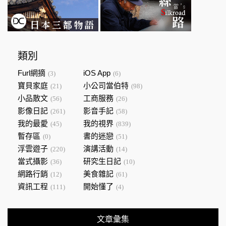
類別
Furl網摘
iOS App
(3)
(6)
寶貝家庭
小公司當伯特
(21)
(98)
小品散文
工商服務
(56)
(26)
影像日記
影音手記
(261)
(58)
我的最愛
我的視界
(45)
(839)
暫存區
書的迷戀
(0)
(51)
浮雲遊子
演講活動
(220)
(14)
當式攝影
研究生日記
(36)
(10)
網路行銷
美食雜記
(12)
(61)
資訊工程
開始懂了
(111)
(4)
文章彙集