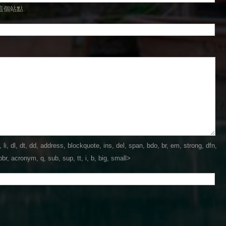
這個站點.
dl, dt, dd, address, blockquote, ins, del, span, bdo, br, em, strong, dfn,
br, acronym, q, sub, sup, tt, i, b, big, small>