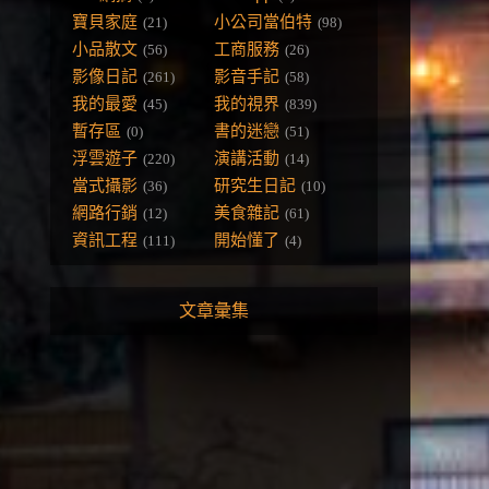
寶貝家庭
小公司當伯特
(21)
(98)
小品散文
工商服務
(56)
(26)
影像日記
影音手記
(261)
(58)
我的最愛
我的視界
(45)
(839)
暫存區
書的迷戀
(0)
(51)
浮雲遊子
演講活動
(220)
(14)
當式攝影
研究生日記
(36)
(10)
網路行銷
美食雜記
(12)
(61)
資訊工程
開始懂了
(111)
(4)
文章彙集