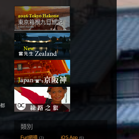
片都
類別
Furl網摘
iOS App
(3)
(6)