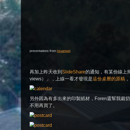
presentations from
hsuanwei
.
再加上昨天收到
SlideShare
的通知，有某份線上簡報「gett
views）」，上線一看才發現是
這份桌曆的原稿
，
另外因為有多出來的印製紙材，Foren還幫我
不用再買了。