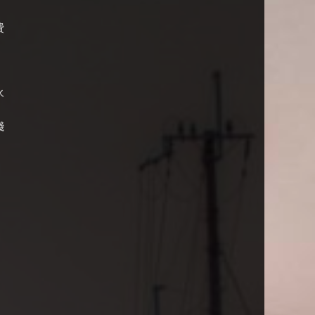
部
費
永
，
錢