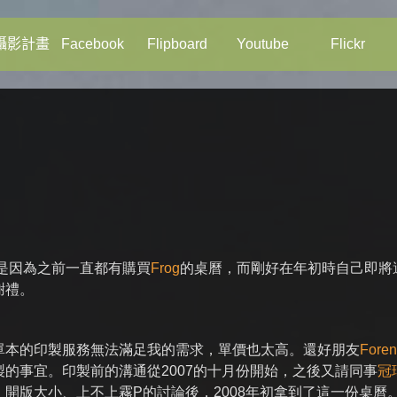
攝影計畫
Facebook
Flipboard
Youtube
Flickr
，是因為之前一直都有購買
Frog
的桌曆，而剛好在年初時自己即將
謝禮。
單本的印製服務無法滿足我的需求，單價也太高。還好朋友
Foren
的事宜。印製前的溝通從2007的十月份開始，之後又請同事
冠
開版大小、上不上霧P的討論後，2008年初拿到了這一份桌曆