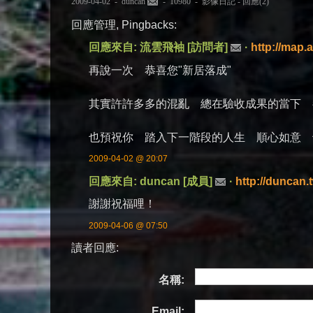
2009-04-02 -
duncan
- 10980 -
影像日記
-
回應(2)
回應管理, Pingbacks:
回應來自: 流雲飛袖 [訪問者]
·
http://map.
再說一次 恭喜您"新居落成"
其實許許多多的混亂 總在驗收成果的當下 都
也預祝你 踏入下一階段的人生 順心如意 ^
2009-04-02 @ 20:07
回應來自: duncan [成員]
·
http://duncan.
謝謝祝福哩！
2009-04-06 @ 07:50
讀者回應:
名稱:
Email: