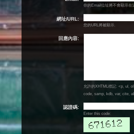
你的Email位址將
不會
顯示在
網址/URL:
您的URL將被顯示.
回應內容:
允許的XHTML標記: <p, ul, ol, li, 
code, samp, kdb, var, cite, ab
認證碼:
Enter this code: