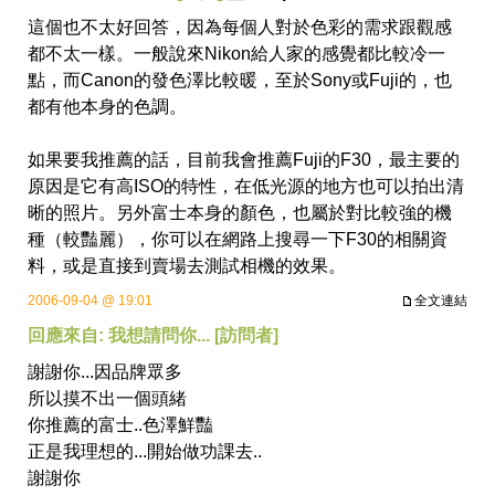
這個也不太好回答，因為每個人對於色彩的需求跟觀感
都不太一樣。一般說來Nikon給人家的感覺都比較冷一
點，而Canon的發色澤比較暖，至於Sony或Fuji的，也
都有他本身的色調。
如果要我推薦的話，目前我會推薦
Fuji的F30
，最主要的
原因是它有高ISO的特性，在低光源的地方也可以拍出清
晰的照片。另外
富士本身的顏色
，也屬於對比較強的機
種（較豔麗），你可以在網路上搜尋一下F30的
相關資
料
，或是直接到賣場去測試相機的效果。
2006-09-04 @ 19:01
全文連結
回應來自: 我想請問你... [訪問者]
謝謝你...因品牌眾多
所以摸不出一個頭緒
你推薦的富士..色澤鮮豔
正是我理想的...開始做功課去..
謝謝你