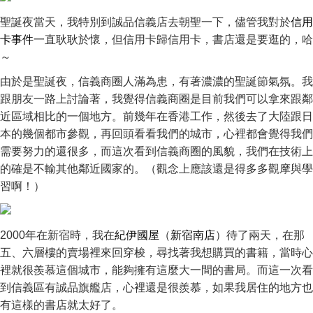
聖誕夜當天，我特別到誠品信義店去朝聖一下，儘管我對於
信用
卡事件
一直耿耿於懷，但信用卡歸信用卡，書店還是要逛的，哈
～
由於是聖誕夜，信義商圈人滿為患，有著濃濃的聖誕節氣氛。我
跟朋友一路上討論著，我覺得信義商圈是目前我們可以拿來跟鄰
近區域相比的一個地方。前幾年在香港工作，然後去了大陸跟日
本的幾個都市參觀，再回頭看看我們的城市，心裡都會覺得我們
需要努力的還很多，而這次看到信義商圈的風貌，我們在技術上
的確是不輸其他鄰近國家的。（觀念上應該還是得多多觀摩與學
習啊！）
2000年在新宿時，我在
紀伊國屋
（
新宿南店
）待了兩天，在那
五、六層樓的賣場裡來回穿梭，尋找著我想購買的書籍，當時心
裡就很羨慕這個城市，能夠擁有這麼大一間的書局。而這一次看
到信義區有誠品旗艦店，心裡還是很羨慕，如果我居住的地方也
有這樣的書店就太好了。