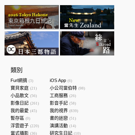
類別
Furl網摘
iOS App
(3)
(6)
寶貝家庭
小公司當伯特
(21)
(98)
小品散文
工商服務
(56)
(26)
影像日記
影音手記
(261)
(58)
我的最愛
我的視界
(45)
(839)
暫存區
書的迷戀
(0)
(51)
浮雲遊子
演講活動
(220)
(14)
當式攝影
研究生日記
(36)
(10)