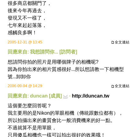
很多商店都關門了，
後來今年再過去，
發現又不一樣了，
七年來起起落落，
感觸良多啊！
2005-12-31 @ 13:45
全文連結
回應來自: 我想請問你... [訪問者]
想請問你拍的照片是用哪個牌子的相機呢?
因為你拍出來的相片質感很好...所以想請教一下相機型
號...卸卸你
2006-09-04 @ 14:29
全文連結
回應來自: duncan [成員]
·
http://duncan.tw
這個要怎麼回答呢？
我主要用的是Nikon的單眼相機（傳統跟數位都有），
所以拍攝出來的畫質會比一般消費機來的好一點。
不過就算不是用單眼，
只用傻瓜相機也一樣可以拍出很好的效果哦！