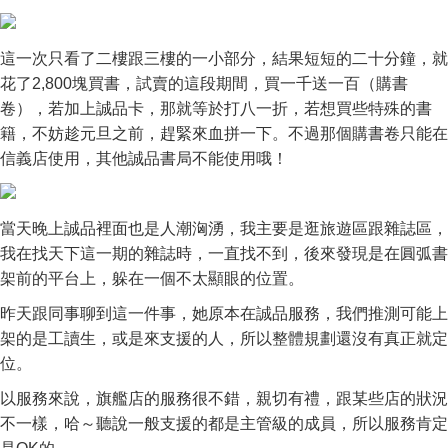
這一次只看了二樓跟三樓的一小部分，結果短短的二十分鐘，就
花了2,800塊買書，試賣的這段期間，買一千送一百（購書
卷），若加上誠品卡，那就等於打八一折，若想買些特殊的書
籍，不妨趁元旦之前，趕緊來血拼一下。不過那個購書卷只能在
信義店使用，其他誠品書局不能使用哦！
當天晚上誠品裡面也是人潮洶湧，我主要是逛旅遊區跟雜誌區，
我在找天下這一期的雜誌時，一直找不到，後來發現是在圓弧書
架前的平台上，躲在一個不太顯眼的位置。
昨天跟同事聊到這一件事，她原本在誠品服務，我們推測可能上
架的是工讀生，或是來支援的人，所以整體規劃還沒有真正就定
位。
以服務來說，旗艦店的服務很不錯，親切有禮，跟某些店的狀況
不一樣，哈～聽說一般支援的都是主管級的成員，所以服務肯定