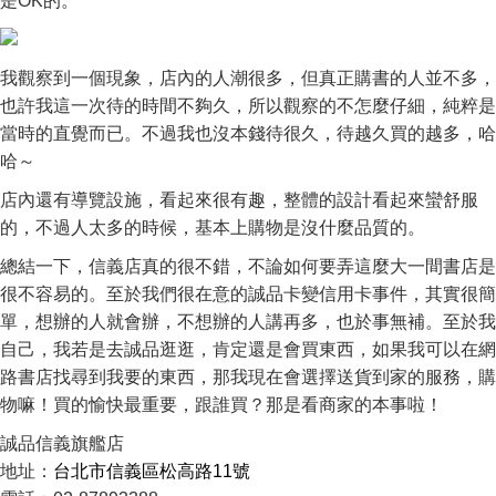
是OK的。
我觀察到一個現象，店內的人潮很多，但真正購書的人並不多，
也許我這一次待的時間不夠久，所以觀察的不怎麼仔細，純粹是
當時的直覺而已。不過我也沒本錢待很久，待越久買的越多，哈
哈～
店內還有導覽設施，看起來很有趣，整體的設計看起來蠻舒服
的，不過人太多的時候，基本上購物是沒什麼品質的。
總結一下，信義店真的很不錯，不論如何要弄這麼大一間書店是
很不容易的。至於我們很在意的誠品卡變信用卡事件，其實很簡
單，想辦的人就會辦，不想辦的人講再多，也於事無補。至於我
自己，我若是去誠品逛逛，肯定還是會買東西，如果我可以在網
路書店找尋到我要的東西，那我現在會選擇送貨到家的服務，購
物嘛！買的愉快最重要，跟誰買？那是看商家的本事啦！
誠品信義旗艦店
地址：
台北市信義區松高路11號