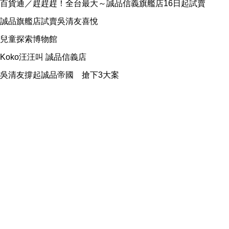
百貨通／趕趕趕！全台最大～誠品信義旗艦店16日起試賣
誠品旗艦店試賣吳清友喜悅
兒童探索博物館
Koko汪汪叫 誠品信義店
吳清友撐起誠品帝國 搶下3大案