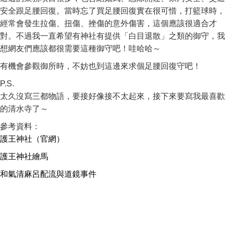
安全跟足腰回復。當時忘了買足腰回復實在很可惜，打籃球時，
經常會發生拉傷、扭傷、挫傷的意外傷害，這個應該很適合才
對。不過我一直希望有神社有提供「白目退散」之類的御守，我
想網友們應該都很需要這種御守吧！哇哈哈～
有機會參觀御所時，不妨也到這邊來求個足腰回復守吧！
P.S.
太久沒寫三都物語，要接好像接不太起來，接下來要寫我最喜歡
的清水寺了～
參考資料：
護王神社（官網）
護王神社繪馬
和氣清麻呂配流與道鏡事件