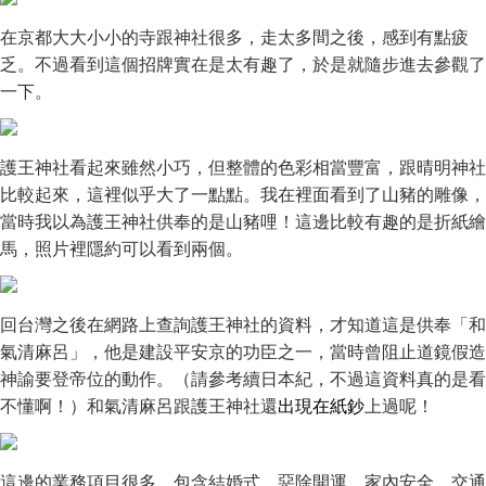
在京都大大小小的寺跟神社很多，走太多間之後，感到有點疲
乏。不過看到這個招牌實在是太有趣了，於是就隨步進去參觀了
一下。
護王神社看起來雖然小巧，但整體的色彩相當豐富，跟晴明神社
比較起來，這裡似乎大了一點點。我在裡面看到了山豬的雕像，
當時我以為護王神社供奉的是山豬哩！這邊比較有趣的是折紙繪
馬，照片裡隱約可以看到兩個。
回台灣之後在網路上查詢護王神社的資料，才知道這是供奉「和
氣清麻呂」，他是建設平安京的功臣之一，當時曾阻止道鏡假造
神諭要登帝位的動作。（請參考續日本紀，不過這資料真的是看
不懂啊！）和氣清麻呂跟護王神社還
出現在紙鈔
上過呢！
這邊的業務項目很多，包含結婚式、惡除開運、家內安全、交通