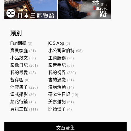
類別
Furl網摘
iOS App
(3)
(6)
寶貝家庭
小公司當伯特
(21)
(98)
小品散文
工商服務
(56)
(26)
影像日記
影音手記
(261)
(58)
我的最愛
我的視界
(45)
(839)
暫存區
書的迷戀
(0)
(51)
浮雲遊子
演講活動
(220)
(14)
當式攝影
研究生日記
(36)
(10)
網路行銷
美食雜記
(12)
(61)
資訊工程
開始懂了
(111)
(4)
文章彙集