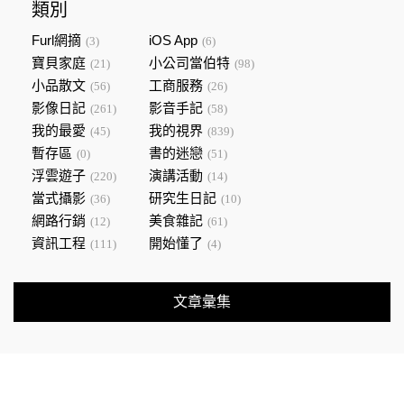
類別
Furl網摘
iOS App
(3)
(6)
寶貝家庭
小公司當伯特
(21)
(98)
小品散文
工商服務
(56)
(26)
影像日記
影音手記
(261)
(58)
我的最愛
我的視界
(45)
(839)
暫存區
書的迷戀
(0)
(51)
浮雲遊子
演講活動
(220)
(14)
當式攝影
研究生日記
(36)
(10)
網路行銷
美食雜記
(12)
(61)
資訊工程
開始懂了
(111)
(4)
文章彙集