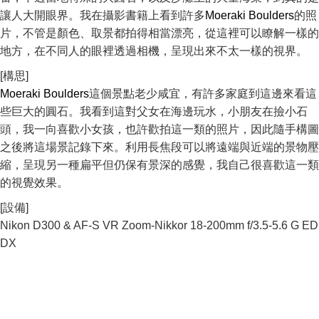
讓人大開眼界。我在攝影書籍上看到許多
Moeraki Boulders
的照
片，不管是顏色、取景都拍得相當漂亮，從這裡可以瞭解一樣的
地方，在不同人的眼裡透過相機，呈現出來不太一樣的視界。
[構思]
Moeraki Boulders
這個景點老少咸宜，有許多家庭到這邊來看這
些巨大的圓石。我看到這對父女在海邊玩水，小朋友在撿小石
頭，我一向喜歡小女孩，也許歡拍這一類的照片，因此隨手構圖
之後將這場景記錄下來。利用長焦段可以將遠端與近端的景物壓
縮，呈現另一種扁平但仍保有景深的感覺，我自己很喜歡這一類
的視覺效果。
[設備]
Nikon D300 & AF-S VR Zoom-Nikkor 18-200mm f/3.5-5.6 G ED
DX