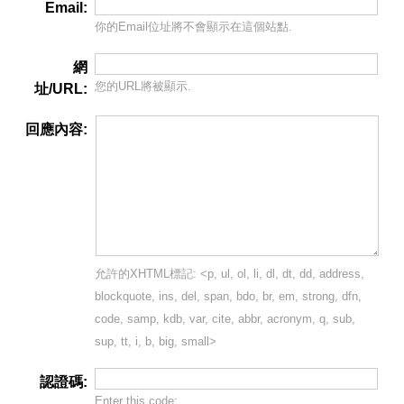
Email:
你的Email位址將
不會
顯示在這個站點.
網
您的URL將被顯示.
址/URL:
回應內容:
允許的XHTML標記: <p, ul, ol, li, dl, dt, dd, address,
blockquote, ins, del, span, bdo, br, em, strong, dfn,
code, samp, kdb, var, cite, abbr, acronym, q, sub,
sup, tt, i, b, big, small>
認證碼:
Enter this code: