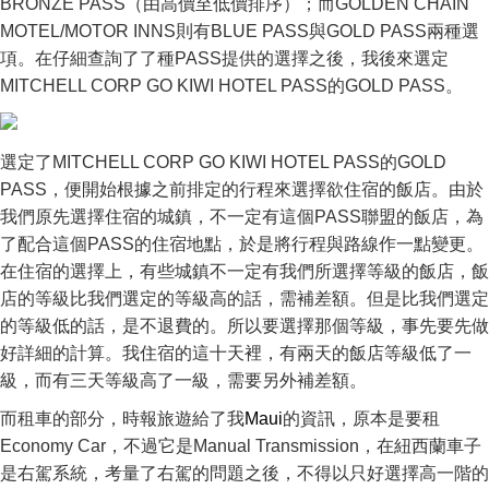
BRONZE PASS（由高價至低價排序）；而GOLDEN CHAIN
MOTEL/MOTOR INNS則有BLUE PASS與GOLD PASS兩種選
項。在仔細查詢了了種PASS提供的選擇之後，我後來選定
MITCHELL CORP GO KIWI HOTEL PASS的GOLD PASS。
選定了MITCHELL CORP GO KIWI HOTEL PASS的GOLD
PASS，便開始根據之前排定的行程來選擇欲住宿的飯店。由於
我們原先選擇住宿的城鎮，不一定有這個PASS聯盟的飯店，為
了配合這個PASS的住宿地點，於是將行程與路線作一點變更。
在住宿的選擇上，有些城鎮不一定有我們所選擇等級的飯店，飯
店的等級比我們選定的等級高的話，需補差額。但是比我們選定
的等級低的話，是不退費的。所以要選擇那個等級，事先要先做
好詳細的計算。我住宿的這十天裡，有兩天的飯店等級低了一
級，而有三天等級高了一級，需要另外補差額。
而租車的部分，時報旅遊給了我
Maui
的資訊，原本是要租
Economy Car，不過它是Manual Transmission，在紐西蘭車子
是右駕系統，考量了右駕的問題之後，不得以只好選擇高一階的