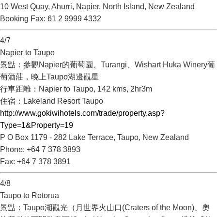
10 West Quay, Ahurri, Napier, North Island, New Zealand
Booking Fax: 61 2 9999 4332
4/7
Napier to Taupo
景點：參觀Napier的葡萄園、Turangi、Wishart Huka Winery葡
萄酒莊，晚上Taupo湖邊觀星
行車距離：Napier to Taupo, 142 kms, 2hr3m
住宿：Lakeland Resort Taupo
http://www.gokiwihotels.com/trade/property.asp?
Type=1&Property=19
P O Box 1179 - 282 Lake Terrace, Taupo, New Zealand
Phone: +64 7 378 3893
Fax: +64 7 378 3891
4/8
Taupo to Rotorua
景點：Taupo湖觀光（月世界火山口(Craters of the Moon)、奧