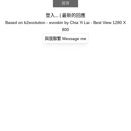
登入...
|
最新的回應
Based on
b2evolution
- evoskin by
Chia Yi Lai
- Best View 1280 X
800
與我聯繫 Message me