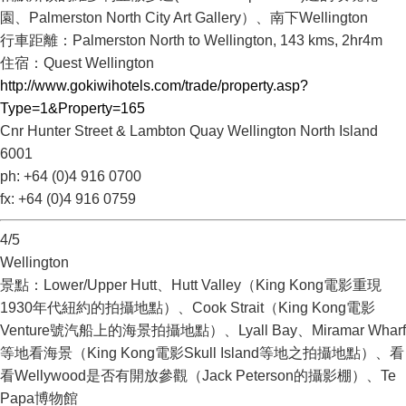
園、Palmerston North City Art Gallery）、南下Wellington
行車距離：Palmerston North to Wellington, 143 kms, 2hr4m
住宿：Quest Wellington
http://www.gokiwihotels.com/trade/property.asp?
Type=1&Property=165
Cnr Hunter Street & Lambton Quay Wellington North Island
6001
ph: +64 (0)4 916 0700
fx: +64 (0)4 916 0759
4/5
Wellington
景點：Lower/Upper Hutt、Hutt Valley（King Kong電影重現
1930年代紐約的拍攝地點）、Cook Strait（King Kong電影
Venture號汽船上的海景拍攝地點）、Lyall Bay、Miramar Wharf
等地看海景（King Kong電影Skull Island等地之拍攝地點）、看
看Wellywood是否有開放參觀（Jack Peterson的攝影棚）、Te
Papa博物館