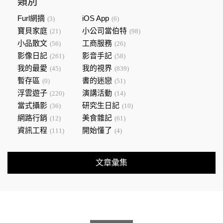
類別
Furl網摘
iOS App
(3)
(6)
寶貝家庭
小公司當伯特
(21)
(98)
小品散文
工商服務
(56)
(26)
影像日記
影音手記
(261)
(58)
我的最愛
我的視界
(45)
(839)
暫存區
書的迷戀
(0)
(51)
浮雲遊子
演講活動
(220)
(14)
當式攝影
研究生日記
(36)
(10)
網路行銷
美食雜記
(12)
(61)
資訊工程
開始懂了
(111)
(4)
文章彙集