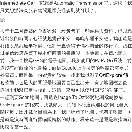
Intermediate Car，它就是Automatic Transmission了，這樣子我
只要想辦法克服右駕問題跟交通規則就可以了。
去年十二月參賽的企畫雖然已經參考了一些書籍與資料，但越靠
近出發的時間，心裡就越覺得不安，每晚都睡不安穩，我想這是
有始以來我最早準備，但卻一直覺得準備不周全的旅行了。我在
誠品信義店多買了幾本紐西蘭的書籍與一本地圖，在買地圖之
前，我一直搜尋GPS的電子地圖。我所使用的PaPaGo系統目前
還沒有紐西蘭的地圖檔，而從Google上面搜尋的軟體都需要另
外購買，而且每一份都貴的恐怖。後來我找到了
OziExplorer這
套軟體
，它最大的問題是地圖要自己生出來，有了地圖檔之後，
還得手動幫它定位校正，這樣一來就可以使用GPS的功能了。
一想到要Scan地圖，再透過Image To Ozf來將地圖檔轉換成
OziExplorer的格式，我就頭大。而很不巧這兩週我的伺服器又
鬧脾氣，因此截至目前為止，我已經買了地圖，也有了軟體，可
是就是沒時間進行掃瞄跟轉檔的動作。看來這一趟還是靠指南針
比較妥當一點。