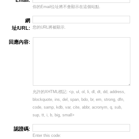
Email:
你的Email位址將
不會
顯示在這個站點.
網
您的URL將被顯示.
址/URL:
回應內容:
允許的XHTML標記: <p, ul, ol, li, dl, dt, dd, address,
blockquote, ins, del, span, bdo, br, em, strong, dfn,
code, samp, kdb, var, cite, abbr, acronym, q, sub,
sup, tt, i, b, big, small>
認證碼:
Enter this code: