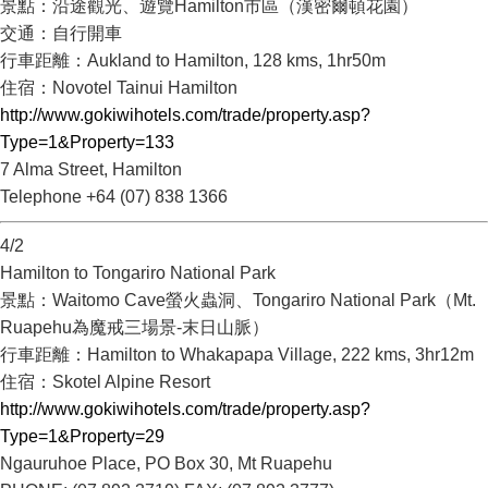
景點：沿途觀光、遊覽Hamilton市區（漢密爾頓花園）
交通：自行開車
行車距離：Aukland to Hamilton, 128 kms, 1hr50m
住宿：Novotel Tainui Hamilton
http://www.gokiwihotels.com/trade/property.asp?
Type=1&Property=133
7 Alma Street, Hamilton
Telephone +64 (07) 838 1366
4/2
Hamilton to Tongariro National Park
景點：Waitomo Cave螢火蟲洞、Tongariro National Park（Mt.
Ruapehu為魔戒三場景-末日山脈）
行車距離：Hamilton to Whakapapa Village, 222 kms, 3hr12m
住宿：Skotel Alpine Resort
http://www.gokiwihotels.com/trade/property.asp?
Type=1&Property=29
Ngauruhoe Place, PO Box 30, Mt Ruapehu