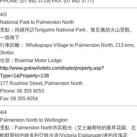
PHONE: (07 892 3719) FAX: (07 892 3777)
4/3
National Park to Palmerston North
景點：持續拜訪Tongariro National Park、魯瓦佩胡火山景觀、
一路南下
行車距離： Whakapapa Village to Palmerston North, 213 kms,
3hr6m
住宿：Braemar Motor Lodge
http://www.gokiwihotels.com/trade/property.asp?
Type=1&Property=138
177 Ruahine Street, Palmerston North
Phone: 06 355 8053
Fax: 06 355 8054
4/4
Palmerston North to Wellington
景點：Palmerston North市區觀光（艾士赫斯特的藥草花園、北
帕默斯頓的維多利亞散步道(Victoria Esplanade)邊的玫瑰花