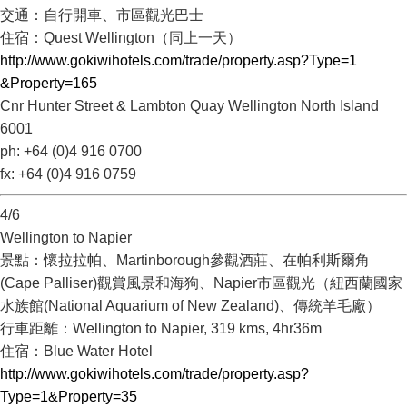
交通：自行開車、市區觀光巴士
住宿：Quest Wellington（同上一天）
http://www.gokiwihotels.com/trade/property.asp?Type=1
&Property=165
Cnr Hunter Street & Lambton Quay Wellington North Island
6001
ph: +64 (0)4 916 0700
fx: +64 (0)4 916 0759
4/6
Wellington to Napier
景點：懷拉拉帕、Martinborough參觀酒莊、在帕利斯爾角
(Cape Palliser)觀賞風景和海狗、Napier市區觀光（紐西蘭國家
水族館(National Aquarium of New Zealand)、傳統羊毛廠）
行車距離：Wellington to Napier, 319 kms, 4hr36m
住宿：Blue Water Hotel
http://www.gokiwihotels.com/trade/property.asp?
Type=1&Property=35