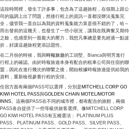
這段時間裡，發生了許多事，包含為了這趟旅程，在假期上跟公
司的協調上出了問題，然後行程上的資訊一直都沒辦法蒐集完
全，儘管我一直自以為我的資料蒐集能力算是很不錯的了，哈～
而出發前的這幾天，也發生了一些小狀況，讓我在既興奮又期待
之餘，也感受到一股龐大的壓力，我想凡事總是要先經過一點波
折，好讓這趟旅程更添話題性。
在二月份的時候，我與
時報旅遊
的工頭堅、Bianca與明芳進行
行程上的確認。由於時報旅遊本身有配合的租車公司與住宿的聯
盟，因此在進行幾次的聯繫之後，開始根據時報旅遊提供給我的
資料，重新檢視參賽行程的安排。
住宿方面有兩個PASS可以選擇，分別是
MITCHELL CORP GO
KIWI HOTEL PASS
與
GOLDEN CHAIN MOTEL/MOTOR
INNS
。這兩個PASS在不同的城市裡，都有配合的旅館，兩個
PASS各自提供了一些等級供旅客選擇。像MITCHELL CORP
GO KIWI HOTEL PASS有五種選項： PLATINUM PLUS
PASS、PLATINUM PASS、GOLD PASS、SILVER PASS、