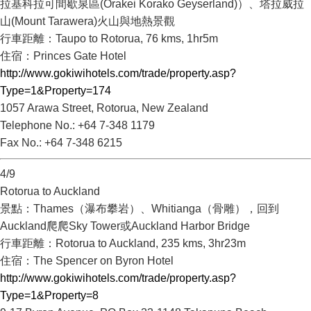
拉基科拉可間歇泉區(Orakei Korako Geyserland)）、塔拉威拉
山(Mount Tarawera)火山與地熱景觀
行車距離：Taupo to Rotorua, 76 kms, 1hr5m
住宿：Princes Gate Hotel
http://www.gokiwihotels.com/trade/property.asp?
Type=1&Property=174
1057 Arawa Street, Rotorua, New Zealand
Telephone No.: +64 7-348 1179
Fax No.: +64 7-348 6215
4/9
Rotorua to Auckland
景點：Thames（瀑布攀岩）、Whitianga（骨雕），回到
Auckland爬爬Sky Tower或Auckland Harbor Bridge
行車距離：Rotorua to Auckland, 235 kms, 3hr23m
住宿：The Spencer on Byron Hotel
http://www.gokiwihotels.com/trade/property.asp?
Type=1&Property=8