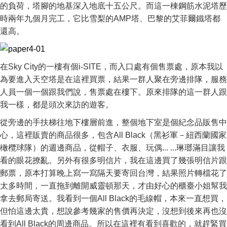
的負荷，塔腳的地基深入地底十五公尺。而這一棟鋼筋水泥塔歷
時兩年九個月完工，它比雪梨的AMP塔、巴黎的艾菲爾鐵塔都
還高。
在Sky City的一樓有個i-SITE，而入口處有個售票處，原本我以
為要進入天空塔是在這裡買票，結果一群人聚在旁邊排隊，服務
人員一個一個跟我們說，售票處在樓下。原來排隊的這一群人跟
我一樣，都是頭次來訪的遊客。
從旁邊的手扶梯往地下樓層前進，整個地下室是個紀念品販售中
心，這裡販賣的商品很多，包含All Black（黑衫軍－紐西蘭國家
橄欖球隊）的週邊商品，從帽子、衣服、玩偶... ...琳瑯滿目讓我
看的眼花撩亂。另外有很多明信片，我在這邊買了幾張明信片跟
郵票，原本打算晚上寫一寫隔天要寄回台灣，結果照片轉檔花了
太多時間，一直拖到離開威靈頓那天，才由好心的櫃臺小姐幫我
拿去郵局寄送。我看到一個All Black的毛線帽，本來一直想買，
但怕這邊太貴，想說參考幾家的售價再決定，沒想到後來再也沒
看到All Black的周邊商品。所以在這裡有看到喜歡的，就趕緊買