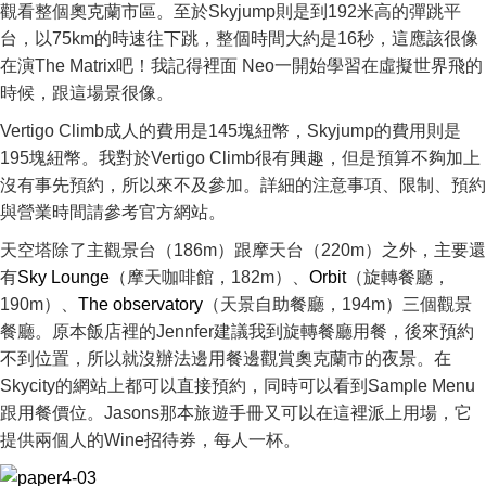
觀看整個奧克蘭市區。至於Skyjump則是到192米高的彈跳平
台，以75km的時速往下跳，整個時間大約是16秒，這應該很像
在演The Matrix吧！我記得裡面 Neo一開始學習在虛擬世界飛的
時候，跟這場景很像。
Vertigo Climb成人的費用是145塊紐幣，Skyjump的費用則是
195塊紐幣。我對於Vertigo Climb很有興趣，但是預算不夠加上
沒有事先預約，所以來不及參加。詳細的注意事項、限制、預約
與營業時間請參考官方網站。
天空塔除了主觀景台（186m）跟摩天台（220m）之外，主要還
有
Sky Lounge
（摩天咖啡館，182m）、
Orbit
（旋轉餐廳，
190m）、
The observatory
（天景自助餐廳，194m）三個觀景
餐廳。原本飯店裡的Jennfer建議我到旋轉餐廳用餐，後來預約
不到位置，所以就沒辦法邊用餐邊觀賞奧克蘭市的夜景。在
Skycity的網站上都可以直接預約，同時可以看到Sample Menu
跟用餐價位。Jasons那本旅遊手冊又可以在這裡派上用場，它
提供兩個人的Wine招待券，每人一杯。