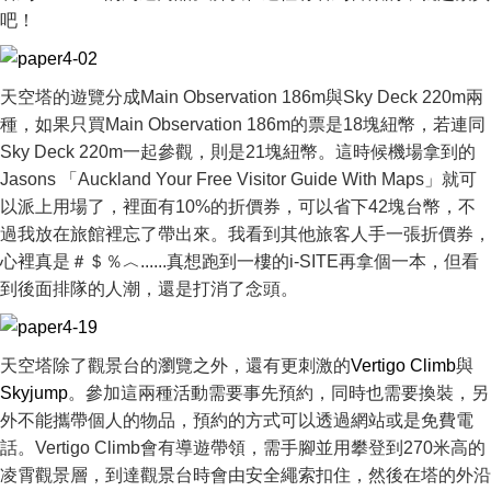
吧！
天空塔的遊覽分成Main Observation 186m與Sky Deck 220m兩
種，如果只買Main Observation 186m的票是18塊紐幣，若連同
Sky Deck 220m一起參觀，則是21塊紐幣。這時候機場拿到的
Jasons 「Auckland Your Free Visitor Guide With Maps」就可
以派上用場了，裡面有10%的折價券，可以省下42塊台幣，不
過我放在旅館裡忘了帶出來。我看到其他旅客人手一張折價券，
心裡真是＃＄％︿......真想跑到一樓的i-SITE再拿個一本，但看
到後面排隊的人潮，還是打消了念頭。
天空塔除了觀景台的瀏覽之外，還有更刺激的
Vertigo Climb
與
Skyjump
。參加這兩種活動需要事先預約，同時也需要換裝，另
外不能攜帶個人的物品，預約的方式可以透過網站或是免費電
話。Vertigo Climb會有導遊帶領，需手腳並用攀登到270米高的
凌霄觀景層，到達觀景台時會由安全繩索扣住，然後在塔的外沿