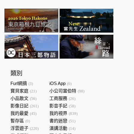
類別
Furl網摘
iOS App
(3)
(6)
寶貝家庭
小公司當伯特
(21)
(98)
小品散文
工商服務
(56)
(26)
影像日記
影音手記
(261)
(58)
我的最愛
我的視界
(45)
(839)
暫存區
書的迷戀
(0)
(51)
浮雲遊子
演講活動
(220)
(14)