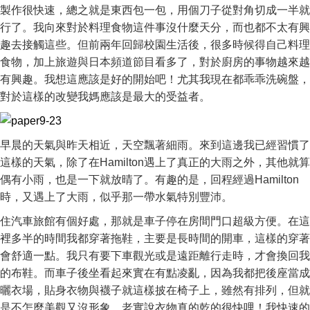
製作很快速，總之就是東西包一包，用個刀子從對角切成一半就
行了。我向來對於料理食物這件事沒什麼天分，而也都不太有興
趣去接觸這些。但前兩年回歸校園生活後，很多時候得自己料理
食物，加上旅遊與日本頻道節目看多了，對於廚房的事物越來越
有興趣。我想這應該是好的開始吧！尤其我現在都乖乖洗碗盤，
對於這樣的改變我媽應該是最大的受益者。
早晨的天氣與昨天相近，天空飄著細雨。來到這邊我已經習慣了
這樣的天氣，除了在Hamilton遇上了真正的大雨之外，其他就算
偶有小雨，也是一下就放晴了。有趣的是，回程經過Hamilton
時，又遇上了大雨，似乎那一帶水氣特別豐沛。
住汽車旅館有個好處，那就是車子停在房間門口超級方便。在這
裡多半的時間我都穿著拖鞋，主要是長時間的開車，這樣的穿著
會舒適一點。我只有要下車觀光或是遠距離行走時，才會換回我
的布鞋。而車子後坐看起來實在有點凌亂，因為我都把後座當成
曬衣場，貼身衣物與襪子就這樣披在椅子上，雖然有排列，但就
是不怎麼美觀又沒形象，老實說衣物真的乾的很快哩！我快速的