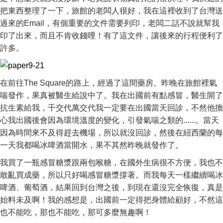
把東西整理了一下，旅館的老闆人很好，我在這裡收到了台灣送
過來的Email，有個重要的文件需要列印，老闆二話不說就幫我
印了出來，而且不肯收錢哩！有了這文件，讓後來的行程便利了
許多。
在前往The Square的路上，經過了這間藥房。昨晚在旅館裡氣
喘發作，果真被醫生給說中了。我在出國前有點感冒，醫生開了
抗生素給我，千交代萬交代我一定要在出國當天回診，不然他擔
心我出國後會因為環境溫度的變化，引發氣喘之類的......。當天
因為時間來不及得趕去機場，所以就沒回診，然後在紐西蘭的每
一天我都喝冰啤酒當開水，果不其然昨晚就發作了。
我買了一瓶感冒糖漿跟兩包喉糖，在國外生病很不方便，我也不
敢亂買成藥，所以只好喝感冒糖漿撐著。而我每天一樣繼續喝冰
啤酒、葡萄酒，結果回到台灣之後，到現在還沒完全恢復，真是
始料未及啊！我的感想是，出國前一定得把身體給顧好，不然這
也不能吃，那也不能吃，那可多麼無趣啊！