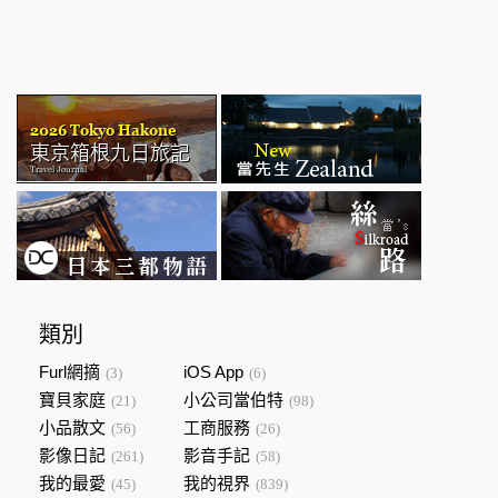
類別
Furl網摘
iOS App
(3)
(6)
寶貝家庭
小公司當伯特
(21)
(98)
小品散文
工商服務
(56)
(26)
影像日記
影音手記
(261)
(58)
我的最愛
我的視界
(45)
(839)