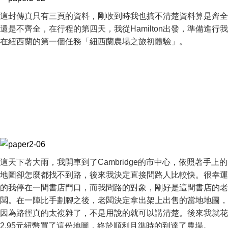
這封傳真只有三頁的資料，剛收到時我也搞不清楚資料算是齊全
還是不齊全，在行程的第四天，我從Hamilton出發，準備進行我
在紐西蘭的第一個任務「紐西蘭農場之旅初體驗」。
這天下著大雨，我開車到了Cambridge的市中心，依照著手上的
地圖卻怎麼都找不到路，後來我決定直接問路人比較快。很幸運
的我停在一間書店門口，而我問路的對象，剛好是這間書店的老
闆。在一陣比手劃腳之後，老闆決定拿出架上出售的當地地圖，
因為路徑真的太複雜了，不是用說的就可以講清楚。後來我就花
2.95元紐幣買了這份地圖，終於順利且準時的到達了農場。