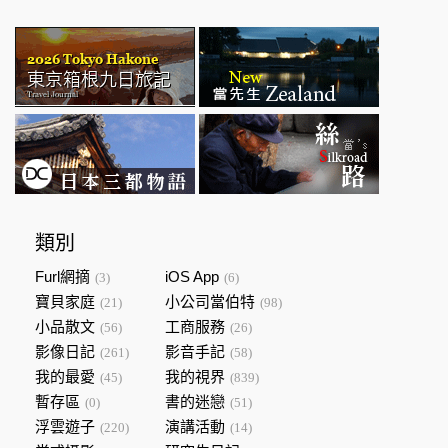
類別
Furl網摘
iOS App
(3)
(6)
寶貝家庭
小公司當伯特
(21)
(98)
小品散文
工商服務
(56)
(26)
影像日記
影音手記
(261)
(58)
我的最愛
我的視界
(45)
(839)
暫存區
書的迷戀
(0)
(51)
浮雲遊子
演講活動
(220)
(14)