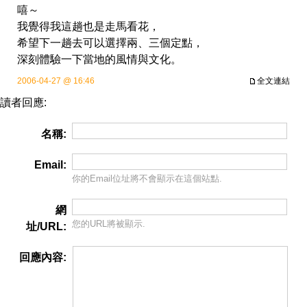
嘻～
我覺得我這趟也是走馬看花，
希望下一趟去可以選擇兩、三個定點，
深刻體驗一下當地的風情與文化。
2006-04-27 @ 16:46
全文連結
讀者回應:
名稱:
Email:
你的Email位址將
不會
顯示在這個站點.
網
您的URL將被顯示.
址/URL:
回應內容: