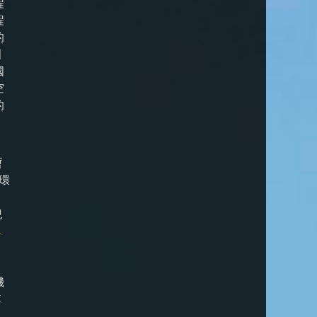
程
程
的
圍
國
空
的
暫
環
兒
與
。
機
其