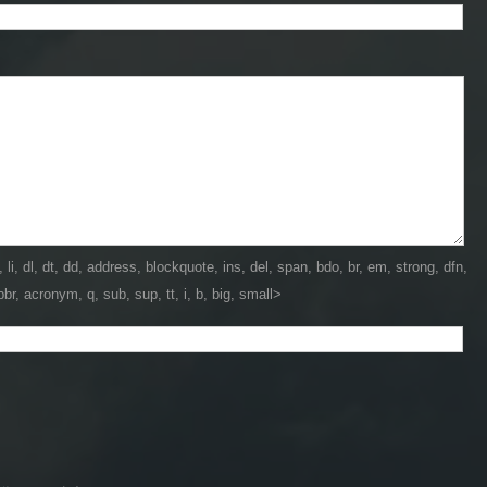
dl, dt, dd, address, blockquote, ins, del, span, bdo, br, em, strong, dfn,
br, acronym, q, sub, sup, tt, i, b, big, small>