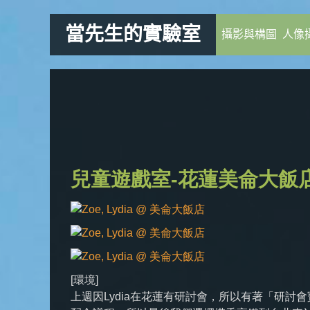
當先生的實驗室
攝影與構圖
人像
兒童遊戲室-花蓮美侖大飯店-[每
[環境]
上週因Lydia在花蓮有研討會，所以有著「研討