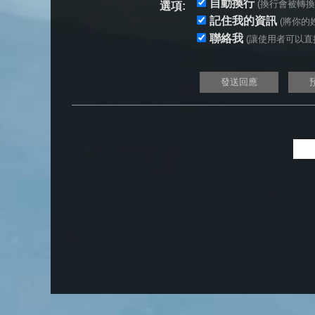
自動換行
(換行會被轉換為 
選項:
記住我的資訊
(將你的姓
聯絡我
(讓使用者可以直接