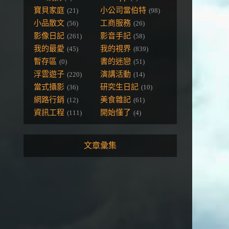
寶貝家庭
小公司當伯特
(21)
(98)
小品散文
工商服務
(56)
(26)
影像日記
影音手記
(261)
(58)
我的最愛
我的視界
(45)
(839)
暫存區
書的迷戀
(0)
(51)
浮雲遊子
演講活動
(220)
(14)
當式攝影
研究生日記
(36)
(10)
網路行銷
美食雜記
(12)
(61)
資訊工程
開始懂了
(111)
(4)
文章彙集