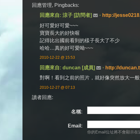
回應管理, Pingbacks:
回應來自: 涼子 [訪問者]
·
http://jesse0218
好可愛好可愛~~~
寶寶長大的好快喔
記得比出國前看到的樣子長大了不少
哈哈…真的好可愛呦~~~
2010-12-22 @ 15:53
回應來自: duncan [成員]
·
http://duncan.
對啊！看到之前的照片，就好像突然放大一般
2010-12-27 @ 07:13
讀者回應:
名稱:
Email:
你的Email位址將
不會
顯示在