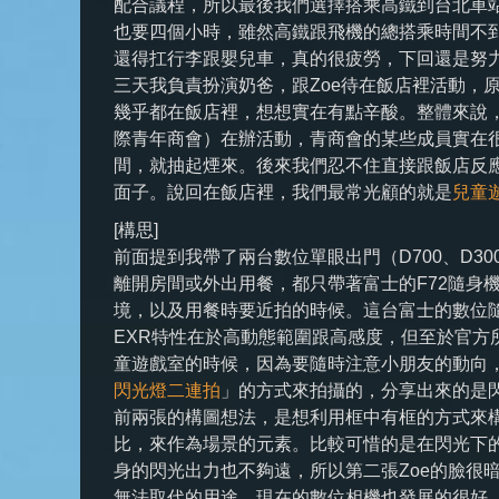
配合議程，所以最後我們選擇搭乘高鐵到台北車
也要四個小時，雖然高鐵跟飛機的總搭乘時間不
還得扛行李跟嬰兒車，真的很疲勞，下回還是努
三天我負責扮演奶爸，跟Zoe待在飯店裡活動，
幾乎都在飯店裡，想想實在有點辛酸。整體來說
際青年商會）在辦活動，青商會的某些成員實在
間，就抽起煙來。後來我們忍不住直接跟飯店反
面子。說回在飯店裡，我們最常光顧的就是
兒童
[構思]
前面提到我帶了兩台數位單眼出門（D700、D
離開房間或外出用餐，都只帶著富士的F72隨身
境，以及用餐時要近拍的時候。這台富士的數位
EXR特性在於高動態範圍跟高感度，但至於官方
童遊戲室的時候，因為要隨時注意小朋友的動向，
閃光燈二連拍
」的方式來拍攝的，分享出來的是
前兩張的構圖想法，是想利用框中有框的方式來
比，來作為場景的元素。比較可惜的是在閃光下
身的閃光出力也不夠遠，所以第二張Zoe的臉很
無法取代的用途，現在的數位相機也發展的很好