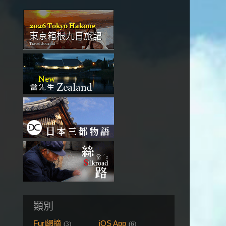
類別
Furl網摘
iOS App
(3)
(6)