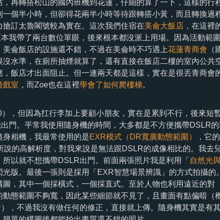
站，再轉搭松山的國內班機到花蓮，仔細的算了一下，這樣的行
到一個半小時，但卻得花兩半小時等待跟轉搭小黃，而且轉換過
力搶訂太魯閣號較為實在。這次我們住宿在
美侖大飯店
，在這裡
原本我帶了兩台數位單眼，後來根本都沒派上用場。因為活動範
，美侖飯店的設施還不錯，不過在美侖時不巧遇上
花蓮青商會
（
很沒水準，在廁所抽煙就算了，還有直接在飯店二樓的室內公共
應，飯店才出面阻止。但一連兩天都是這樣，實在是很丟青商會
遊戲室
，而Zoe也在這裡
學會了如何爬樓梯
。
300），但因為扛行李加上要顧小朋友，實在是累到不行，後來短
機出門。平常我使用隨身機的時間，大多都是不方便攜帶DSLR的
隨身相機，我最常使用的是
EXR模式（DR寬廣動態範圍）
，它的
所說的高解析度，對我來說是無法跟DSLR的成像相比的。我去
所以就不想攜帶DSLR出門。前面兩張照片我是利用「
自然光
閃光版。最後一張則是採用「EXR智慧場景辨識」的方式拍攝的
構圖，其中一個採橫式，一個採直式。至於人物也利用遠近的對
的動態範圍不夠寬，因此某些細節就不見了，且畫面有點偏暗（
暗），不過我沒有做任何的修正，直接就上傳。隨身機其實是有
，簡單的構圖後都能拍出畫質還不錯的照片。