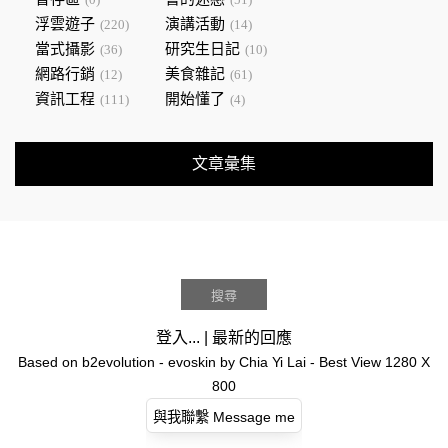
浮雲遊子
演講活動
(220)
(14)
當式攝影
研究生日記
(36)
(10)
網路行銷
美食雜記
(12)
(61)
資訊工程
開始懂了
(111)
(4)
文章彙集
登入...
|
最新的回應
Based on
b2evolution
- evoskin by
Chia Yi Lai
- Best View 1280 X
800
與我聯繫 Message me