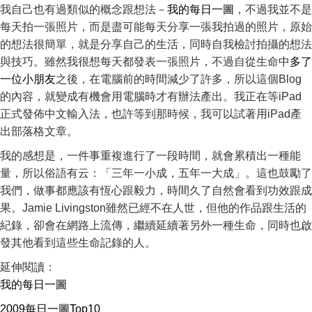
我自己也有過類似的概念跟想法－
我的每日一圖
，不過我並不是
每天拍一張照片，而是盡可能每天分享一張我拍過的照片，原始
的想法很簡單，就是分享自己的生活，同時自我檢討拍攝的想法
與技巧。雖然我很想每天都發表一張照片，不過自從生命中
多了
一位小朋友
之後，在電腦前的時間減少了許多，所以這個Blog
的內容，就變成有機會用電腦時才有辦法產出。我正在等iPad
正式發佈中文輸入法，也許等到那時候，我可以試著用iPad產
出部落格文章。
我的感想是，一件事重複進行了一段時間，就會累積出一種能
量，所以俗語有云：「三年一小成，五年一大成」。這也鼓勵了
我們，做事都應該有恆心跟毅力，時間久了自然會看到功效跟成
果。Jamie Livingston雖然已經不在人世，但他的作品跟生活的
紀錄，卻會在網路上流傳，繼續延續著另外一種生命，同時也啟
發其他看到這些生命記錄的人。
延伸閱讀：
我的每日一圖
2009每日一圖Top10