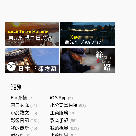
類別
Furl網摘
iOS App
(3)
(6)
寶貝家庭
小公司當伯特
(21)
(98)
小品散文
工商服務
(56)
(26)
影像日記
影音手記
(261)
(58)
我的最愛
我的視界
(45)
(839)
暫存區
書的迷戀
(0)
(51)