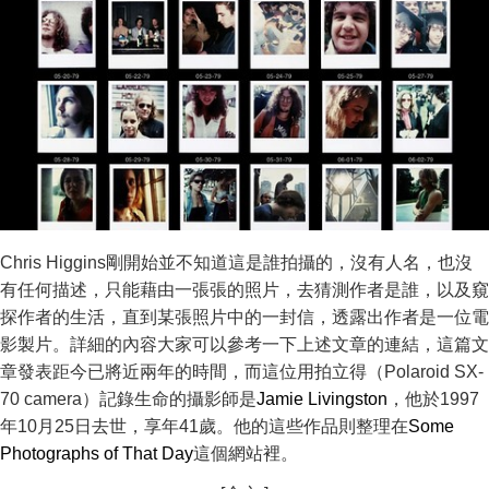
Chris Higgins剛開始並不知道這是誰拍攝的，沒有人名，也沒
有任何描述，只能藉由一張張的照片，去猜測作者是誰，以及窺
探作者的生活，直到某張照片中的一封信，透露出作者是一位電
影製片。詳細的內容大家可以參考一下上述文章的連結，這篇文
章發表距今已將近兩年的時間，而這位用拍立得（Polaroid SX-
70 camera）記錄生命的攝影師是
Jamie Livingston
，他於1997
年10月25日去世，享年41歲。他的這些作品則整理在
Some
Photographs of That Day
這個網站裡。