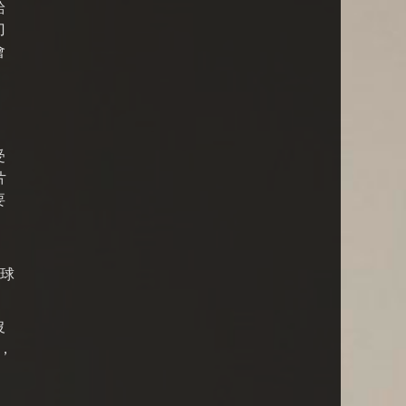
給
刀
會
受
片
要
籃球
沒
，