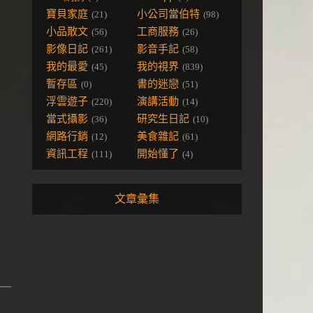
寶貝家庭
小公司當伯特
(21)
(98)
小品散文
工商服務
(56)
(26)
影像日記
影音手記
(261)
(58)
我的最愛
我的視界
(45)
(839)
暫存區
書的迷戀
(0)
(51)
浮雲遊子
演講活動
(220)
(14)
當式攝影
研究生日記
(36)
(10)
網路行銷
美食雜記
(12)
(61)
資訊工程
開始懂了
(111)
(4)
文章彙集