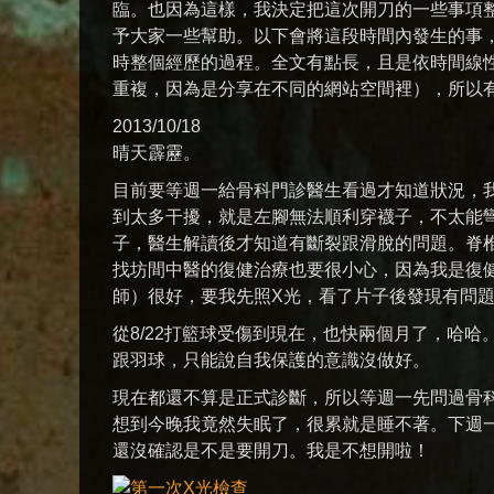
臨。也因為這樣，我決定把這次開刀的一些事項
予大家一些幫助。以下會將這段時間內發生的事
時整個經歷的過程。全文有點長，且是依時間線
重複，因為是分享在不同的網站空間裡），所以
2013/10/18
晴天霹靂。
目前要等週一給骨科門診醫生看過才知道狀況，
到太多干擾，就是左腳無法順利穿襪子，不太能彎
子，醫生解讀後才知道有斷裂跟滑脫的問題。脊
找坊間中醫的復健治療也要很小心，因為我是復
師）很好，要我先照X光，看了片子後發現有問
從8/22打籃球受傷到現在，也快兩個月了，哈
跟羽球，只能說自我保護的意識沒做好。
現在都還不算是正式診斷，所以等週一先問過骨
想到今晚我竟然失眠了，很累就是睡不著。下週一
還沒確認是不是要開刀。我是不想開啦！