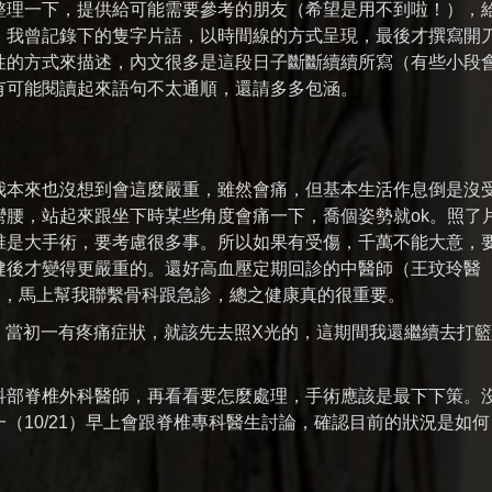
整理一下，提供給可能需要參考的朋友（希望是用不到啦！），
，我曾記錄下的隻字片語，以時間線的方式呈現，最後才撰寫開
性的方式來描述，內文很多是這段日子斷斷續續所寫（有些小段
有可能閱讀起來語句不太通順，還請多多包涵。
我本來也沒想到會這麼嚴重，雖然會痛，但基本生活作息倒是沒
腰，站起來跟坐下時某些角度會痛一下，喬個姿勢就ok。照了
椎是大手術，要考慮很多事。所以如果有受傷，千萬不能大意，
健後才變得更嚴重的。還好高血壓定期回診的中醫師（王玟玲醫
題，馬上幫我聯繫骨科跟急診，總之健康真的很重要。
哈。當初一有疼痛症狀，就該先去照X光的，這期間我還繼續去打
科部脊椎外科醫師，再看看要怎麼處理，手術應該是最下下策。
（10/21）早上會跟脊椎專科醫生討論，確認目前的狀況是如何