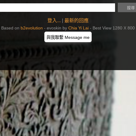
登入...
|
最新的回應
Based on
b2evolution
- evoskin by
Chia Yi Lai
- Best View 1280 X 800
與我聯繫 Message me