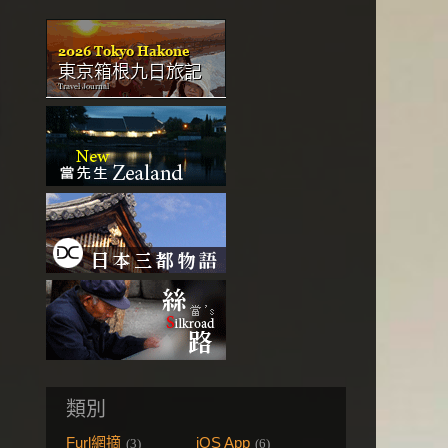
類別
Furl網摘
iOS App
(3)
(6)