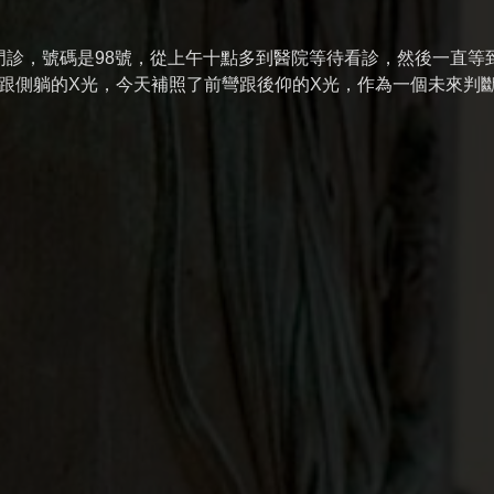
診，號碼是98號，從上午十點多到醫院等待看診，然後一直等
平躺跟側躺的X光，今天補照了前彎跟後仰的X光，作為一個未來判