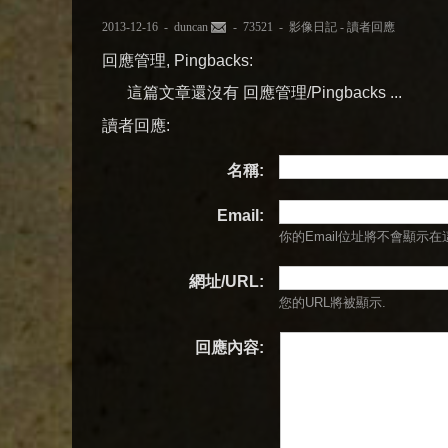
2013-12-16 -
duncan
- 73521 -
影像日記
-
讀者回應
回應管理, Pingbacks:
這篇文章還沒有 回應管理/Pingbacks ...
讀者回應:
名稱:
Email:
你的Email位址將
不會
顯示在
網址/URL:
您的URL將被顯示.
回應內容: