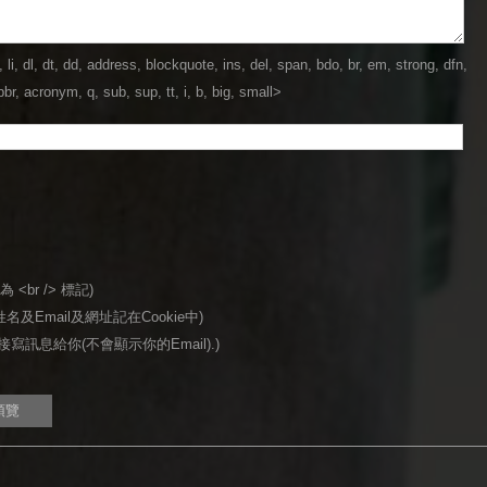
dl, dt, dd, address, blockquote, ins, del, span, bdo, br, em, strong, dfn,
br, acronym, q, sub, sup, tt, i, b, big, small>
<br /> 標記)
名及Email及網址記在Cookie中)
寫訊息給你(不會顯示你的Email).)