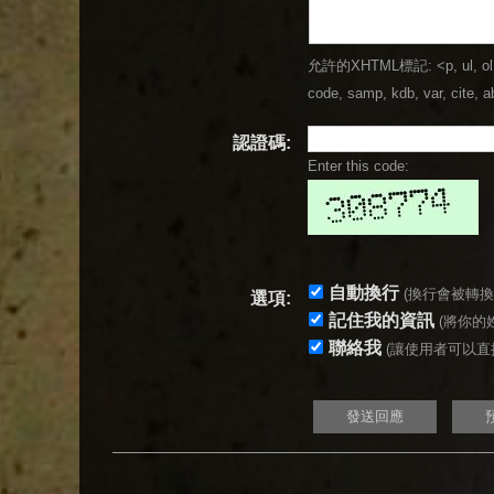
允許的XHTML標記: <p, ul, ol, li, 
code, samp, kdb, var, cite, ab
認證碼:
Enter this code:
自動換行
(換行會被轉換為 
選項:
記住我的資訊
(將你的姓
聯絡我
(讓使用者可以直接