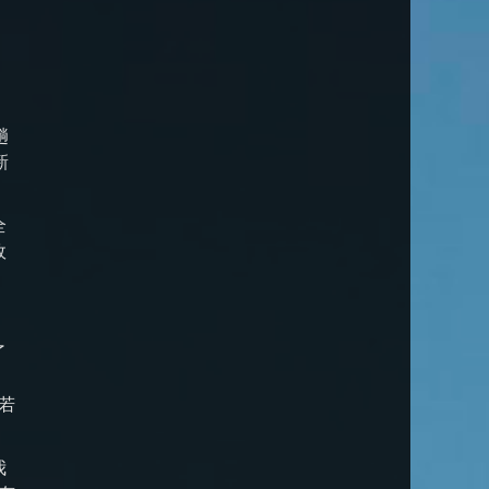
趟
新
全
故
了
若
我