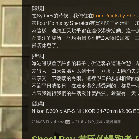
[環境]
在Sydney的時候，我們住在
Four Points by Sher
來Four Points by Sheraton有買四送三的活動，
為這樣，連續五天幾乎都在達令港旁活動。這一
為關注的場所。平均兩個多小時Zoe得換尿布，
飯店休息了。
[構思]
海港邊設置了許多的椅子，供遊客在這邊休憩。
差很大，白天氣溫可以到十七、八度，太陽消失
來享受一下暖暖的冬陽。這裡假日的步調相當的
不論平日或假日，在達令港旁感受到的，都是一
常讓我覺得我們的生活沒什麼品質。希望有一天
[設備]
Nikon D300 & AF-S NIKKOR 24-70mm f/2.8G E
2010-07-13 -
duncan
- 2316 -
我的視界
-
讀者回應