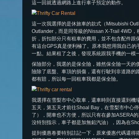
這一回就透過網路上進行車子預定的動作。
這一次我選擇的是休旅車的款式（Mitsubishi Outla
Outlander，而是同等級的Nissan X-Tr
折，折扣部分只有租車的費用，並不包含配件跟保
有這台GPS真是便利極了。原本我想用我自己的
一點。結果租了之後，發現系統跟我手機的一模
保險部分，我選的是保全險，雖然保全險一天的
險除了底盤、車頂的損傷，還有行駛到非道路的
都有賠，所以每一回租車我都是保全險。
我選擇在雪梨市中心取車，還車時則直接還到機
五天，第五天才前往Shoal Bay，在雪梨市中
了），開車也不方便，所以只有在參加ASERA
沒特別指示，車子都是加無鉛汽油），因為在Shoa
提到優惠卷要特別註記一下，原來優惠代碼還得