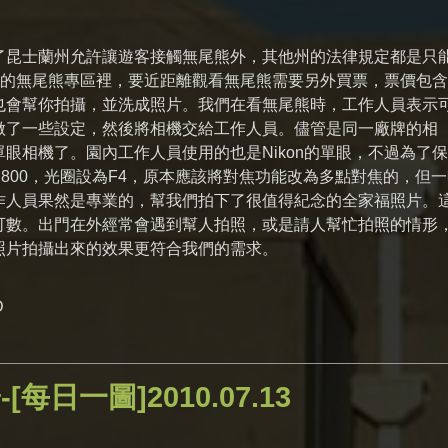
了昆士蘭州允許讓遊客接觸無尾熊外，其他州的法律規定都是只
 Zoo的無尾熊專區裡，要近距離觀看無尾熊需要另外買票，票價包
也會幫你拍攝，並洗成照片。我們在看無尾熊時，工作人員表示
做了一些設定，然後將相機交給工作人員。儘管是同一廠牌的相
眼相機了。園內工作人員使用的也是Nikon的單眼，不過為了
800，光圈設為F4，原本應該將對焦功能改為多點對焦的，但
作人員果然是專業的，幫我們拍下了很值得紀念的全家福照片。
可數。出門在外經常會遇到幫人拍照，或是請人幫忙拍照的情形
照片拍攝出來的效果更符合我們的需求。
D
-[每日一圖]2010.07.13