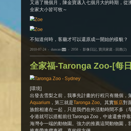
又過了幾個月，陳金寶邁入七個月大的時期，從
全家大小皆可牧～
不知道何時，客廳才可以還原成一開始的樣貌？
2010-07-24 -
duncan
- 2958 -
影像日記
,
寶貝家庭
-
回應(2)
全家福-Taronga Zoo-[每日
[環境]
出發去雪梨之前，我事先計畫的行程只有幾個，
Aquarium
，第三就是
Taronga Zoo
。其實
飯店
對
族館相連在一起，只是我們在外活動時間不多（
令港就可以搭船前往Taronga Zoo，中途
海灣令一端的動物園。強力的推薦這間動物園，
推車帶進纜車裡，真的很方便。