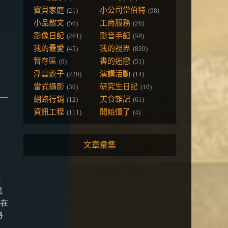
，
寶貝家庭
小公司當伯特
(21)
(98)
小品散文
工商服務
(56)
(26)
影像日記
影音手記
(261)
(58)
我的最愛
我的視界
(45)
(839)
暫存區
書的迷戀
(0)
(51)
浮雲遊子
演講活動
(220)
(14)
當式攝影
研究生日記
(36)
(10)
網路行銷
美食雜記
(12)
(61)
資訊工程
開始懂了
(111)
(4)
文章彙集
水
達
達在
將