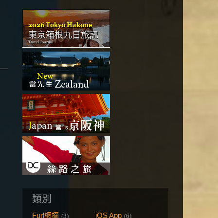
類別
Furl網摘
iOS App
(3)
(6)