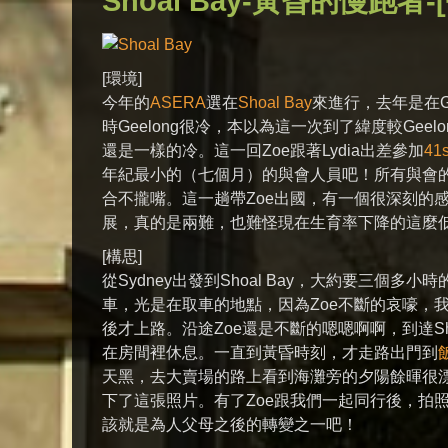
Shoal Bay-黃昏的慢跑者-[
[環境]
今年的
ASERA
選在
Shoal Bay
來進行，去年是在Ge
時Geelong很冷，本以為這一次到了緯度較Geel
還是一樣的冷。這一回Zoe跟著Lydia出差參加
41
年紀最小的（七個月）的與會人員吧！所有與會
合不攏嘴。這一趟帶Zoe出國，有一個很深刻的
展，真的是兩難，也難怪現在生育率下降的這麼
[構思]
從Sydney出發到Shoal Bay，大約要三個多小時
車，光是在取車的地點，因為Zoe不斷的哀嚎，我們
後才上路。沿途Zoe還是不斷的嗯嗯啊啊，到達Sh
在房間裡休息。一直到黃昏時刻，才走路出門到
天黑，去大賣場的路上看到海灘旁的夕陽餘暉很
下了這張照片。有了Zoe跟我們一起同行後，拍
該就是為人父母之後的轉變之一吧！