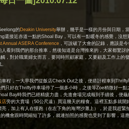
每日一圖]2010.07.12
elong的
Deakin University
舉辦，幾乎是一樣的月份與日期，
ong還接近赤道一點的Shoal Bay，可以有一點暖冬的感覺，沒想
st Annual ASERA Conference
，可說破了大會的記錄，應該是今
的人看到我們的那台推車，然後知道是台灣推來的，大家都驚訝
感觸，對於職業婦女而言，要同時照顧家庭，又要顧及工作上的
低。
的車程，一大早我們從飯店Check Out之後，便搭計程車到Thrift
只好在Thrifty停車場停了一個多小時，之後等Zoe稍微好一點
oal Bay時我們已經精疲力盡，先進會場完成報到手續後，便龜
飯店
旁的大賣場（50公尺遠）買這幾天的糧食。這裡五點多就開
漂亮，加上有人在慢跑（在左下角的海灣沙灘上），於是我趕緊
照的機會跟時間縮短了許多，就連拍照的感覺也受到了影響，這