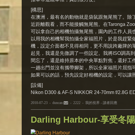
[構思]
在澳洲，最有名的動物就是袋鼠跟無尾熊了。除
近距離觀看，而不能接觸無尾熊。在Taronga
可以拿自己的相機拍攝無尾熊，園內的工作人員
以用我的相機幫我拍攝全家福照片，於是我趕緊
機，設定介面都不見得相同，更不用說跨廠牌的單
起見，我還是先微調了一些設定。我將ISO調高到
間忘了，還是維持原本的中央單點對焦，還好工
一趟出門並沒有攜帶腳架，所以全家福照片屈指
如果可以的話，預先設定好相機的設定，可以讓
[設備]
Nikon D300 & AF-S NIKKOR 24-70mm f/2.8G E
2010-07-23 -
duncan
- 2222 -
我的視界
-
讀者回應
Darling Harbour-享受冬陽