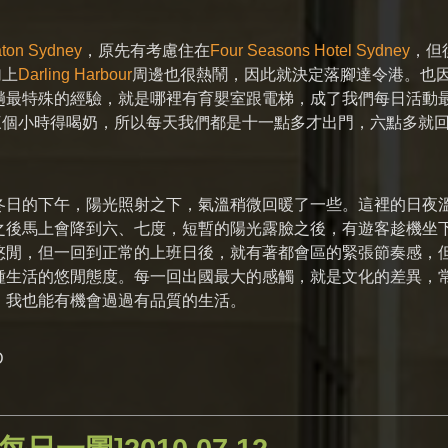
aton Sydney
，原先有考慮住在
Four Seasons Hotel Sydney
，但
加上
Darling Harbour
周邊也很熱鬧，因此就決定落腳達令港。也
趟最特殊的經驗，就是哪裡有育嬰室跟電梯，成了我們每日活動
三個小時得喝奶，所以每天我們都是十一點多才出門，六點多就
冬日的下午，陽光照射之下，氣溫稍微回暖了一些。這裡的日夜
之後馬上會降到六、七度，短暫的陽光露臉之後，有遊客趁機坐
悠閒，但一回到正常的上班日後，就有著都會區的緊張節奏感，
種生活的悠閒態度。每一回出國最大的感觸，就是文化的差異，
，我也能有機會過過有品質的生活。
D