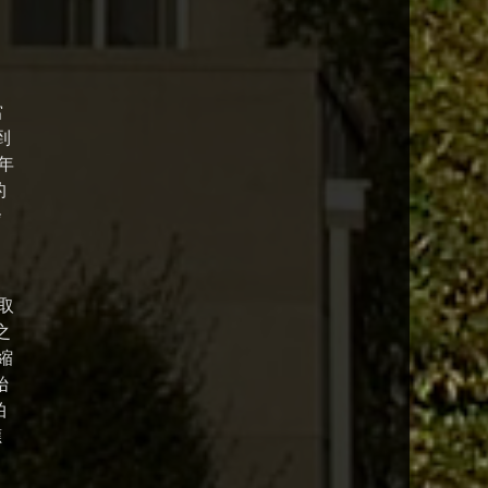
當
到
年
的
發
y取
之
縮
始
拍
應