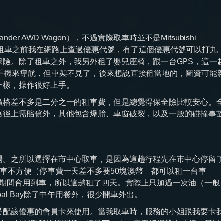
nder AWD Wagon），不過實際取車時並不是Mitsubishi
ail 4WD，租車之前我在網路上查過優惠代號，有了這個優惠代號可以打九
險。除了租車之外，我另外租了嬰兒座椅，跟一台GPS，這一
手機來導航，但車架不見了，後來想說直接租當地的，圖資可能
一樣，操作很好上手。
價格差不多是二分之一的租車費，但是總覺得保全險比較安心。
路徑上需賠償外，其他包含爆胎、車窗破裂，以及一般的碰撞事
場。之所以選擇在市中心取車，是因為這趟行程先在市中心停留
心停車不方便（停車費一天差不多要50塊澳幣，都可以租一台車
的期間會用到車，所以這趟租了四天。實際上只加過一次油（一般
l Bay除了中午用餐外，很少開車外出。
搭配該優惠的會員卡來使用。當我取車時，服務的小姐跟我要卡