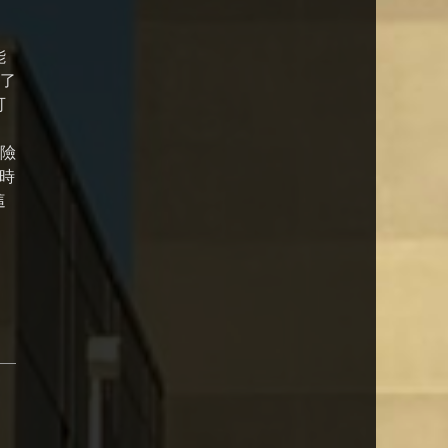
能
含了
可
保險
一時
這
，