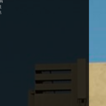
有
視
點