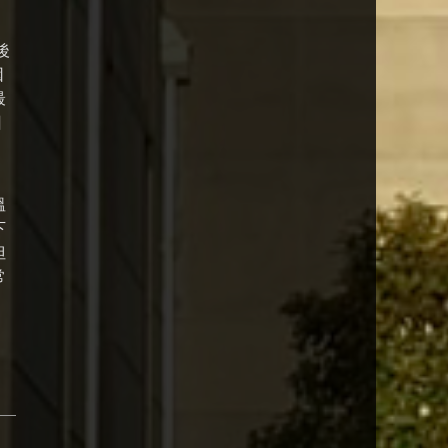
後
因
最
回
溫
下
但
常